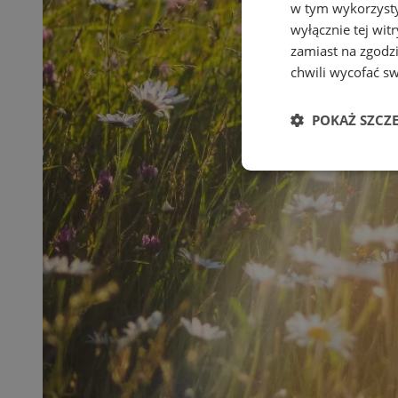
w tym wykorzysty
wyłącznie tej wi
zamiast na zgodz
chwili wycofać s
POKAŻ SZCZ
Niezbędn
Niezbędne pliki cook
zarządzanie kontem. 
Nazwa