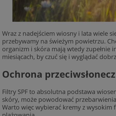
SessID
QeSessID
MvSessID
CookieScriptConse
Wraz z nadejściem wiosny i lata wiele się
przebywamy na świeżym powietrzu. Choci
VISITOR_PRIVACY_
organizm i skóra mają wtedy zupełnie i
miesiącach, by czuć się i wyglądać dobr
Ochrona przeciwsłoneczn
Filtry SPF to absolutna podstawa wiosen
Nazwa
Nazwa
Provider
Nazwa
skóry, może powodować przebarwienia,
_clsk
WMF-
.upload.w
Warto więc wybierać kremy z wysokim fil
Uniq
YSC
plażowania.