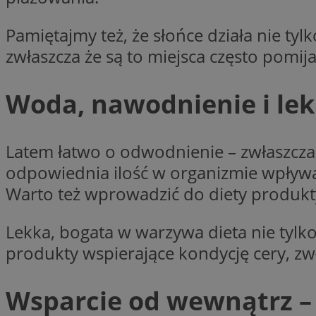
__Secure-YNID
Pamiętajmy też, że słońce działa nie tyl
openstat_lm6n8g2
VISITOR_INFO1_LIV
zwłaszcza że są to miejsca często pomij
Woda, nawodnienie i lek
__gads
openstat_nuz7z3c
test_cookie
Latem łatwo o odwodnienie – zwłaszcza 
odpowiednia ilość w organizmie wpływa 
_clsk
IDE
Warto też wprowadzić do diety produkty 
Lekka, bogata w warzywa dieta nie tylk
_fbp
produkty wspierające kondycję cery, zw
openstat_xuklp24x
__Secure-
Wsparcie od wewnątrz –
ROLLOUT_TOKEN