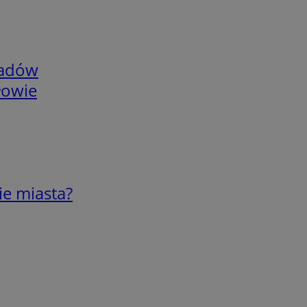
adów
łowie
ie miasta?