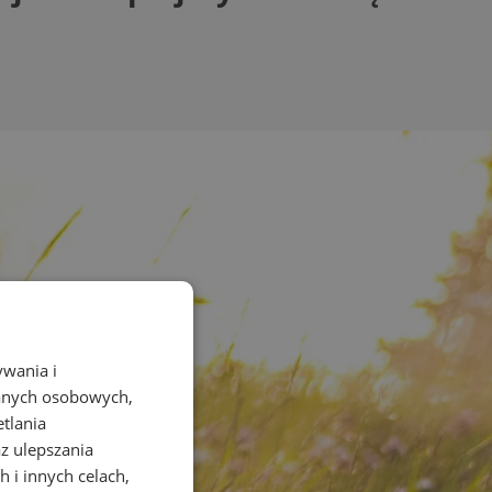
ywania i
danych osobowych,
etlania
az ulepszania
 i innych celach,