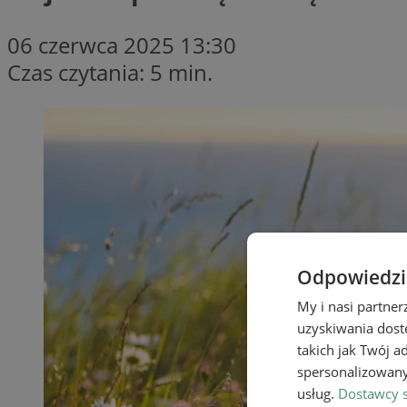
06 czerwca 2025 13:30
Czas czytania: 5 min.
Odpowiedzia
My i nasi partne
uzyskiwania dost
takich jak Twój a
spersonalizowanyc
usług.
Dostawcy s