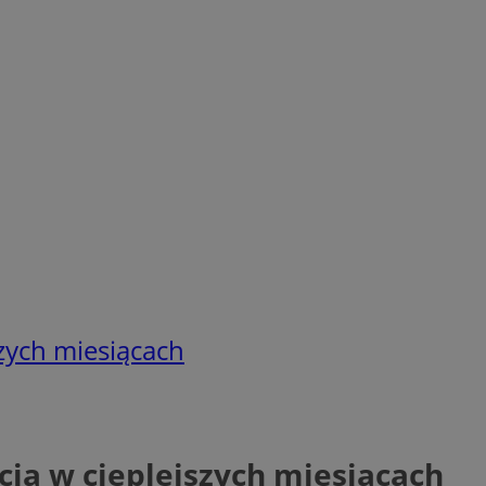
szych miesiącach
cja w cieplejszych miesiącach