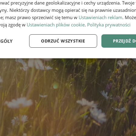
wać precyzyjne dane geolokalizacyjne i cechy urządzenia. Twoje
tryny. Niektórzy dostawcy mogą opierać się na prawnie uzasadnio
ie; masz prawo sprzeciwić się temu w
Ustawieniach reklam
. Może
woją zgodę w
Ustawieniach plików cookie
.
Polityka prywatności
EGÓŁY
ODRZUĆ WSZYSTKIE
PRZEJDŹ 
e
Wydajność
Targetowanie
Fu
Niezbędne
Wydajność
Targetowanie
Funkcjonalność
ie umożliwiają korzystanie z podstawowych funkcji strony internetowej, takich jak log
Bez niezbędnych plików cookie nie można prawidłowo korzystać ze strony internetowe
Provider
/
Okres
Opis
Domena
przechowywania