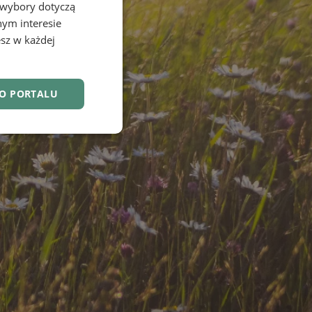
 wybory dotyczą
nym interesie
sz w każdej
DO PORTALU
nkcjonalność
owanie użytkownika i
j.