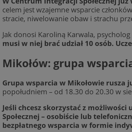
W Centrum Integracji Społecznej już
__Secure-YNID
celem jest wzajemne wsparcie członków
stracie, niwelowanie obaw i strachu prz
openstat_lm6n8g2
VISITOR_INFO1_LIV
Jak donosi Karoliną Karwala, psycholog 
musi w niej brać udział 10 osób. Ucz
__gads
openstat_nuz7z3c
Mikołów: grupa wsparcia
test_cookie
_clsk
IDE
Grupa wsparcia w Mikołowie rusza ju
popołudniem – od 18.30 do 20.30 w sied
_fbp
Jeśli chcesz skorzystać z możliwości
openstat_xuklp24x
Społecznej – osobiście lub telefonic
__Secure-
bezpłatnego wsparcia w formie indy
ROLLOUT_TOKEN