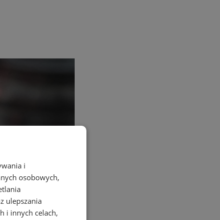
ywania i
danych osobowych,
etlania
az ulepszania
 i innych celach,