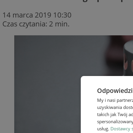
14 marca 2019 10:30
Czas czytania: 2 min.
Odpowiedzia
My i nasi partne
uzyskiwania dost
takich jak Twój a
spersonalizowanyc
usług.
Dostawcy s