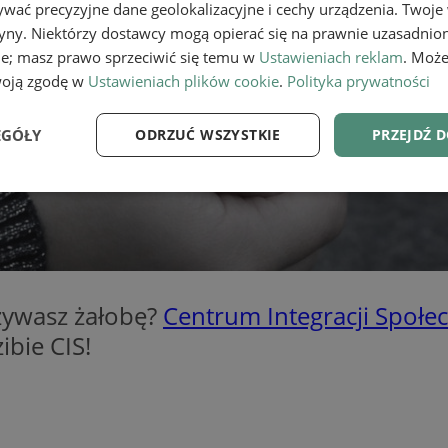
wać precyzyjne dane geolokalizacyjne i cechy urządzenia. Twoje
tryny. Niektórzy dostawcy mogą opierać się na prawnie uzasadnio
ie; masz prawo sprzeciwić się temu w
Ustawieniach reklam
. Może
woją zgodę w
Ustawieniach plików cookie
.
Polityka prywatności
EGÓŁY
ODRZUĆ WSZYSTKIE
PRZEJDŹ 
e
Wydajność
Targetowanie
Fu
eżywasz żałobę?
Centrum Integracji Społec
ibie CIS!
Niezbędne
Wydajność
Targetowanie
Funkcjonalność
ie umożliwiają korzystanie z podstawowych funkcji strony internetowej, takich jak log
Bez niezbędnych plików cookie nie można prawidłowo korzystać ze strony internetowe
Provider
/
Okres
Opis
Domena
przechowywania