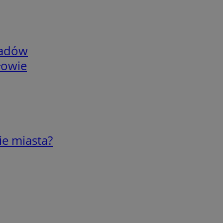
adów
łowie
ie miasta?