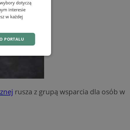
 wybory dotyczą
nym interesie
sz w każdej
DO PORTALU
nkcjonalność
znej
rusza z grupą wsparcia dla osób w
owanie użytkownika i
j.