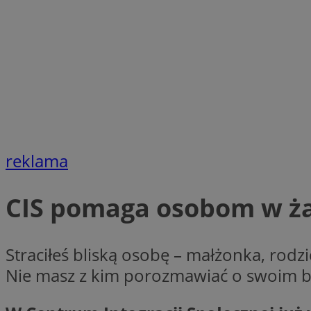
SessID
QeSessID
MvSessID
CookieScriptConse
VISITOR_PRIVACY_
reklama
CIS pomaga osobom w ża
Nazwa
Nazwa
Provider
Straciłeś bliską osobę – małżonka, rodzi
Nazwa
Nie masz z kim porozmawiać o swoim b
_clsk
WMF-
.upload.w
Uniq
YSC