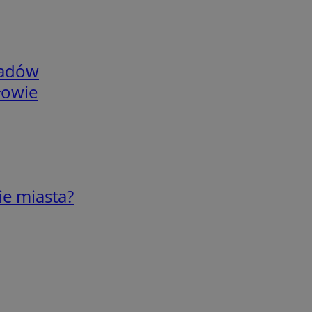
adów
łowie
ie miasta?