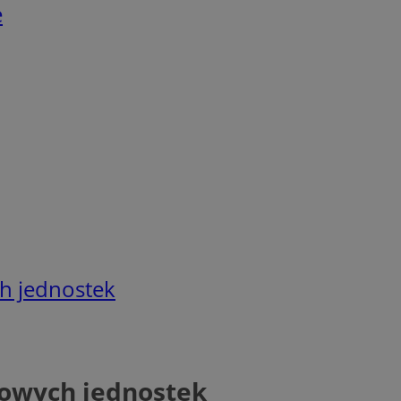
e
h jednostek
towych jednostek