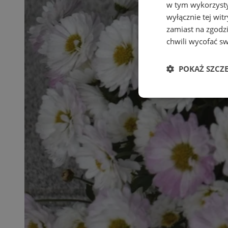
w tym wykorzysty
wyłącznie tej wi
zamiast na zgodz
chwili wycofać s
POKAŻ SZCZ
Niezbędn
Niezbędne pliki cook
zarządzanie kontem. 
Nazwa