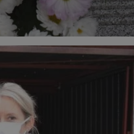
ikator sesji.
ikator sesji.
ikator sesji.
 usługę Cookie-
erencji dotyczących
Jest to konieczne,
 działał poprawnie.
acje o zgodzie
ch dotyczących
itryny. Rejestruje
ści i ustawień
nie w kolejnych
 nie musi ponownie
o zwiększa wygodę i
nych.
unikalnych
est powiązany z
ści multimedialnych
Microsoft Clarity
be w celu śledzenia
n używany do
nformacji o sesji