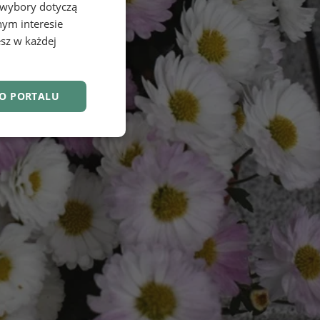
 wybory dotyczą
nym interesie
sz w każdej
DO PORTALU
nkcjonalność
owanie użytkownika i
j.