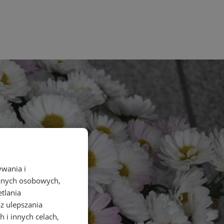
ywania i
danych osobowych,
etlania
az ulepszania
 i innych celach,