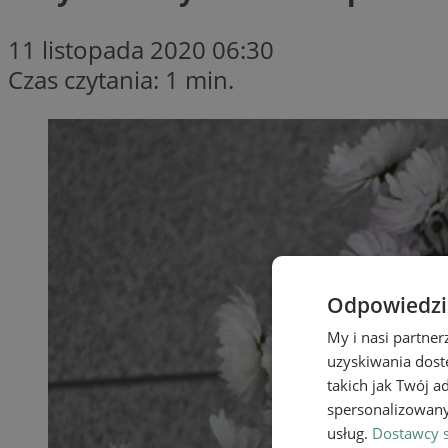
11 listopada 2020 06:30
Czas czytania: 1 min.
Odpowiedzia
My i nasi partne
uzyskiwania dost
takich jak Twój a
spersonalizowanyc
usług.
Dostawcy s