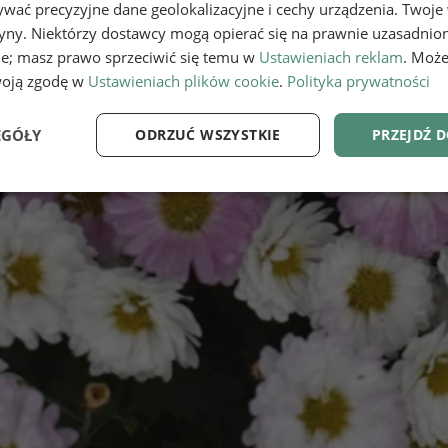
wać precyzyjne dane geolokalizacyjne i cechy urządzenia. Twoje
tryny. Niektórzy dostawcy mogą opierać się na prawnie uzasadnio
ie; masz prawo sprzeciwić się temu w
Ustawieniach reklam
. Może
woją zgodę w
Ustawieniach plików cookie
.
Polityka prywatności
EGÓŁY
ODRZUĆ WSZYSTKIE
PRZEJDŹ 
e
Wydajność
Targetowanie
Fu
Niezbędne
Wydajność
Targetowanie
Funkcjonalność
ie umożliwiają korzystanie z podstawowych funkcji strony internetowej, takich jak log
Bez niezbędnych plików cookie nie można prawidłowo korzystać ze strony internetowe
Provider
/
Okres
Opis
Domena
przechowywania