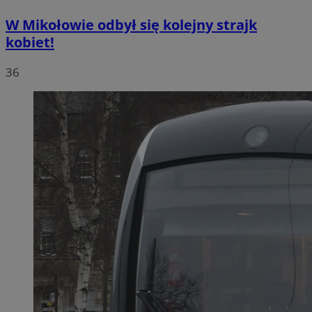
W Mikołowie odbył się kolejny strajk
kobiet!
36