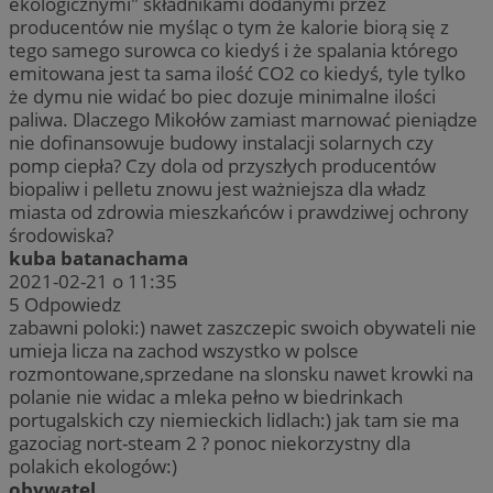
ekologicznymi" składnikami dodanymi przez
producentów nie myśląc o tym że kalorie biorą się z
tego samego surowca co kiedyś i że spalania którego
emitowana jest ta sama ilość CO2 co kiedyś, tyle tylko
że dymu nie widać bo piec dozuje minimalne ilości
paliwa. Dlaczego Mikołów zamiast marnować pieniądze
nie dofinansowuje budowy instalacji solarnych czy
pomp ciepła? Czy dola od przyszłych producentów
biopaliw i pelletu znowu jest ważniejsza dla władz
miasta od zdrowia mieszkańców i prawdziwej ochrony
środowiska?
kuba batanachama
2021-02-21 o 11:35
5
Odpowiedz
zabawni poloki:) nawet zaszczepic swoich obywateli nie
umieja licza na zachod wszystko w polsce
rozmontowane,sprzedane na slonsku nawet krowki na
polanie nie widac a mleka pełno w biedrinkach
portugalskich czy niemieckich lidlach:) jak tam sie ma
gazociag nort-steam 2 ? ponoc niekorzystny dla
polakich ekologów:)
obywatel