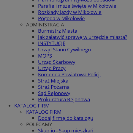
Parafie i msze święte w Mikołowie
Rozkłady jazdy w Mikołowie
Pogoda w Mikołowie
ADMINISTRACJA
Burmistrz Miasta
Jak załatwić sprawę w urzędzie miasta?
INSTYTUCJE
Urząd Stanu Cywilnego
MOPS
Urząd Skarbowy
Urząd Pracy
Komenda Powiatowa Policji
Straż Miejska
Straż Pożarna
Sąd Rejonowy
Prokuratura Rejonowa
KATALOG FIRM
KATALOG FIRM
Dodaj firmę do katalogu
POLECAMY
Skup.io - Skup mieszkań