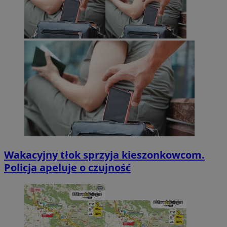
Wakacyjny tłok sprzyja kieszonkowcom.
Policja apeluje o czujność