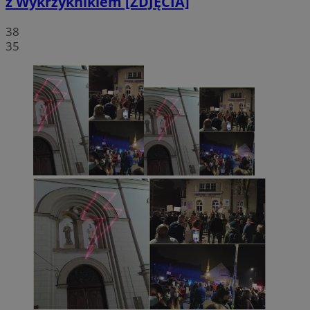
z Wykrzyknikiem [ZDJĘCIA]
38
35