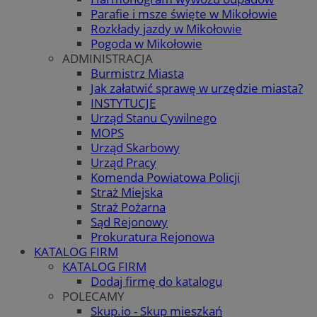
Parafie i msze święte w Mikołowie
Rozkłady jazdy w Mikołowie
Pogoda w Mikołowie
ADMINISTRACJA
Burmistrz Miasta
Jak załatwić sprawę w urzędzie miasta?
INSTYTUCJE
Urząd Stanu Cywilnego
MOPS
Urząd Skarbowy
Urząd Pracy
Komenda Powiatowa Policji
Straż Miejska
Straż Pożarna
Sąd Rejonowy
Prokuratura Rejonowa
KATALOG FIRM
KATALOG FIRM
Dodaj firmę do katalogu
POLECAMY
Skup.io - Skup mieszkań