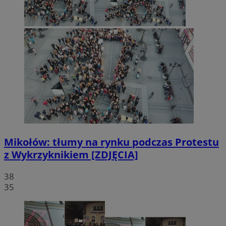
Mikołów: tłumy na rynku podczas Protestu
z Wykrzyknikiem [ZDJĘCIA]
38
35