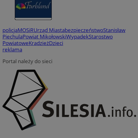
policja
MOSiR
Urząd Miasta
bezpieczeństwo
Stanisław
Piechula
Powiat Mikołowski
Wypadek
Starostwo
Powiatowe
Kradzież
Dzieci
reklama
Portal należy do sieci