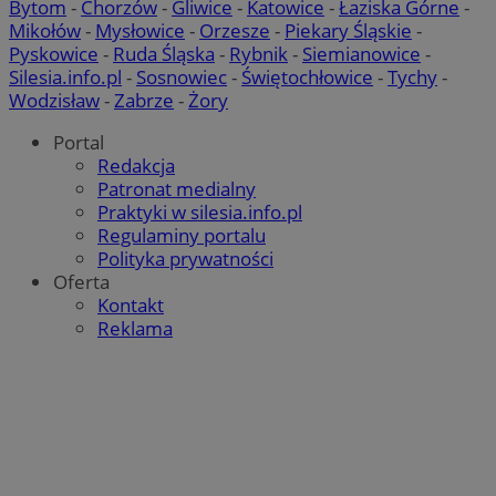
Bytom
-
Chorzów
-
Gliwice
-
Katowice
-
Łaziska Górne
-
Mikołów
-
Mysłowice
-
Orzesze
-
Piekary Śląskie
-
Pyskowice
-
Ruda Śląska
-
Rybnik
-
Siemianowice
-
Silesia.info.pl
-
Sosnowiec
-
Świętochłowice
-
Tychy
-
Wodzisław
-
Zabrze
-
Żory
Portal
Redakcja
Patronat medialny
Praktyki w silesia.info.pl
Regulaminy portalu
Polityka prywatności
Oferta
Kontakt
Reklama