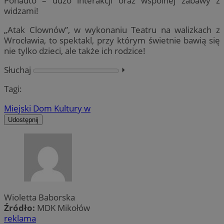
Ponadto – dużo interakcji oraz wspólnej zabawy z
widzami!
„Atak Clownów”, w wykonaniu Teatru na walizkach z
Wrocławia, to spektakl, przy którym świetnie bawią się
nie tylko dzieci, ale także ich rodzice!
Słuchaj
⏵︎
Tagi:
Miejski Dom Kultury w
Udostępnij
Wioletta Baborska
Źródło:
MDK Mikołów
reklama