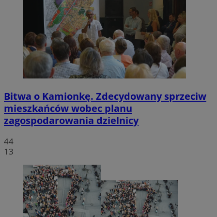
Bitwa o Kamionkę. Zdecydowany sprzeciw
mieszkańców wobec planu
zagospodarowania dzielnicy
44
13