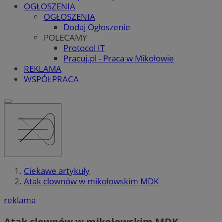
OGŁOSZENIA
OGŁOSZENIA
Dodaj Ogłoszenie
POLECAMY
Protocol IT
Pracuj.pl - Praca w Mikołowie
REKLAMA
WSPÓŁPRACA
Ciekawe artykuły
Atak clownów w mikołowskim MDK
reklama
Atak clownów w mikołowskim MDK