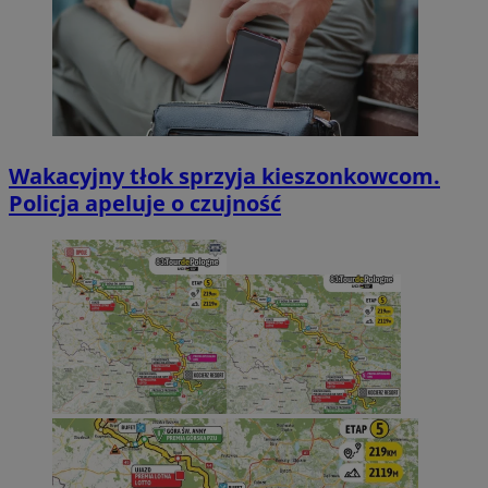
Wakacyjny tłok sprzyja kieszonkowcom.
Policja apeluje o czujność