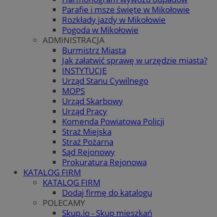
Parafie i msze święte w Mikołowie
Rozkłady jazdy w Mikołowie
Pogoda w Mikołowie
ADMINISTRACJA
Burmistrz Miasta
Jak załatwić sprawę w urzędzie miasta?
INSTYTUCJE
Urząd Stanu Cywilnego
MOPS
Urząd Skarbowy
Urząd Pracy
Komenda Powiatowa Policji
Straż Miejska
Straż Pożarna
Sąd Rejonowy
Prokuratura Rejonowa
KATALOG FIRM
KATALOG FIRM
Dodaj firmę do katalogu
POLECAMY
Skup.io - Skup mieszkań