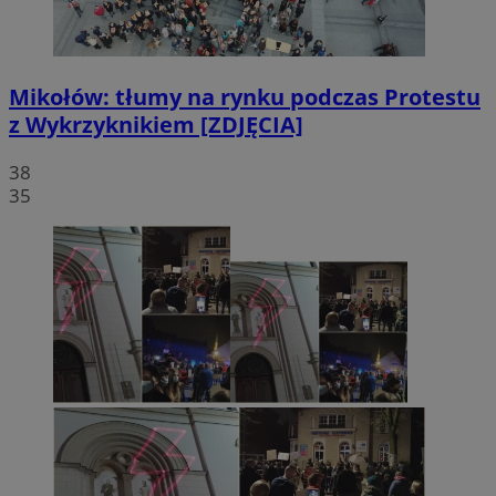
Mikołów: tłumy na rynku podczas Protestu
z Wykrzyknikiem [ZDJĘCIA]
38
35