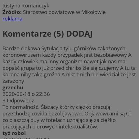
Justyna Romanczyk
Źródło:
Starostwo powiatowe w Mikołowie
reklama
Komentarze (5)
DODAJ
Bardzo ciekawa Sytulacja tylu górników zakażonych
koronowirusem każdy przypadek jest bezobiawowy A
każdy człowiek ma inny organizm nawet jak nas ma
dopaść grupa to już przed chiribs źle się czujemy A tu ta
korona niby taka groźna A nikt z nich nie wiedział że jest
zarazony
grzechu
2020-06-18 o 22:36
3
Odpowiedz
To normalność. Ślązacy którzy ciężko pracują
przechodzą covida bezobjawowo. Objawowcami są Ci
co plaszczą d..y w fotelach uznając się za ciężko
pracujących biurowych intelektualistów.
tyż robol