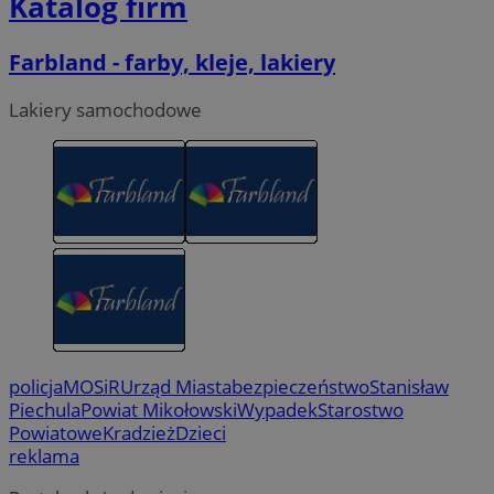
Katalog firm
Farbland - farby, kleje, lakiery
Lakiery samochodowe
policja
MOSiR
Urząd Miasta
bezpieczeństwo
Stanisław
Piechula
Powiat Mikołowski
Wypadek
Starostwo
Powiatowe
Kradzież
Dzieci
reklama