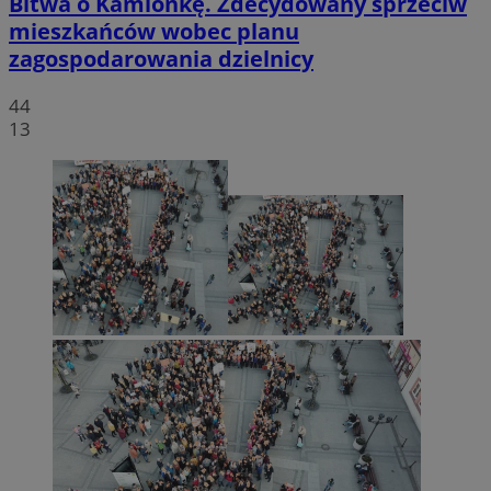
Bitwa o Kamionkę. Zdecydowany sprzeciw
mieszkańców wobec planu
zagospodarowania dzielnicy
44
13