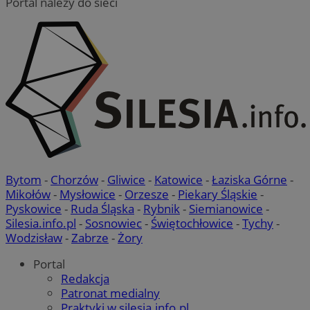
Portal należy do sieci
Bytom
-
Chorzów
-
Gliwice
-
Katowice
-
Łaziska Górne
-
Mikołów
-
Mysłowice
-
Orzesze
-
Piekary Śląskie
-
Pyskowice
-
Ruda Śląska
-
Rybnik
-
Siemianowice
-
Silesia.info.pl
-
Sosnowiec
-
Świętochłowice
-
Tychy
-
Wodzisław
-
Zabrze
-
Żory
Portal
Redakcja
Patronat medialny
Praktyki w silesia.info.pl