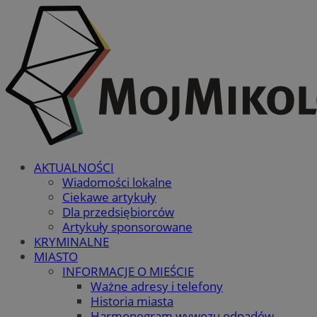
AKTUALNOŚCI
Wiadomości lokalne
Ciekawe artykuły
Dla przedsiębiorców
Artykuły sponsorowane
KRYMINALNE
MIASTO
INFORMACJE O MIEŚCIE
Ważne adresy i telefony
Historia miasta
Harmonogram wywozu odpadów