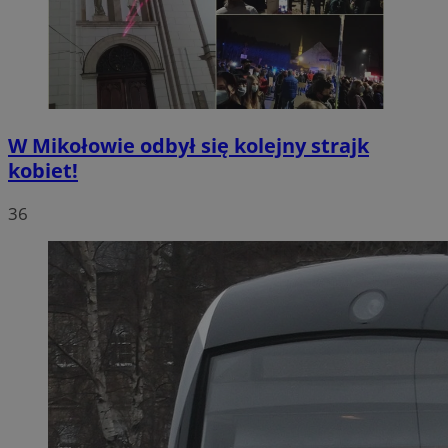
W Mikołowie odbył się kolejny strajk
kobiet!
36