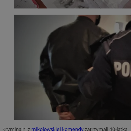
Kryminalni z
mikołowskiej komendy
zatrzymali 40-latka,