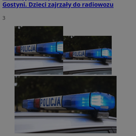
Gostyni. Dzieci zajrzały do radiowozu
3