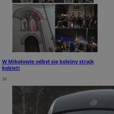
W Mikołowie odbył się kolejny strajk
kobiet!
36