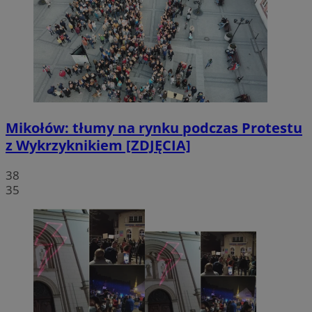
Mikołów: tłumy na rynku podczas Protestu
z Wykrzyknikiem [ZDJĘCIA]
38
35