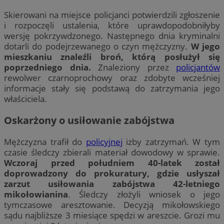
Skierowani na miejsce policjanci potwierdzili zgłoszenie
i rozpoczęli ustalenia, które uprawdopodobniłyby
wersję pokrzywdzonego. Następnego dnia kryminalni
dotarli do podejrzewanego o czyn mężczyzny.
W jego
mieszkaniu znaleźli broń, którą posłużył się
poprzedniego dnia.
Znaleziony przez
policjantów
rewolwer czarnoprochowy oraz zdobyte wcześniej
informacje stały się podstawą do zatrzymania jego
właściciela.
Oskarżony o usiłowanie zabójstwa
Mężczyzna trafił do
policyjnej
izby zatrzymań. W tym
czasie śledczy zbierali materiał dowodowy w sprawie.
Wczoraj przed południem 40-latek został
doprowadzony do prokuratury, gdzie usłyszał
zarzut usiłowania zabójstwa 42-letniego
mikołowianina
. Śledczy złożyli wniosek o jego
tymczasowe aresztowanie. Decyzją mikołowskiego
sądu najbliższe 3 miesiące spędzi w areszcie. Grozi mu