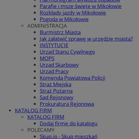
Parafie i msze święte w Mikołowie
Rozkłady jazdy w Mikołowie
Pogoda w Mikołowie
ADMINISTRACJA
Burmistrz Miasta
Jak załatwić sprawę w urzędzie miasta?
INSTYTUCJE
Urząd Stanu Cywilnego
MOPS
Urząd Skarbowy
Urząd Pracy
Komenda Powiatowa Policji
Straż Miejska
Straż Pożarna
Sąd Rejonowy
Prokuratura Rejonowa
KATALOG FIRM
KATALOG FIRM
Dodaj firmę do katalogu
POLECAMY
Skup.io - Skup mieszkań