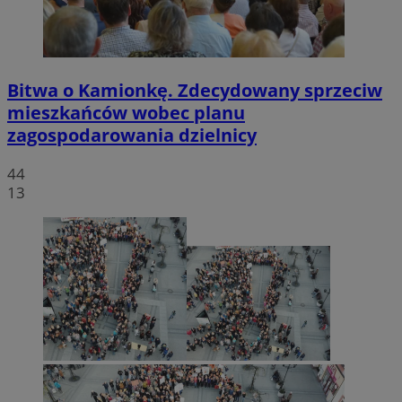
Bitwa o Kamionkę. Zdecydowany sprzeciw
mieszkańców wobec planu
zagospodarowania dzielnicy
44
13