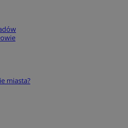
adów
łowie
ie miasta?