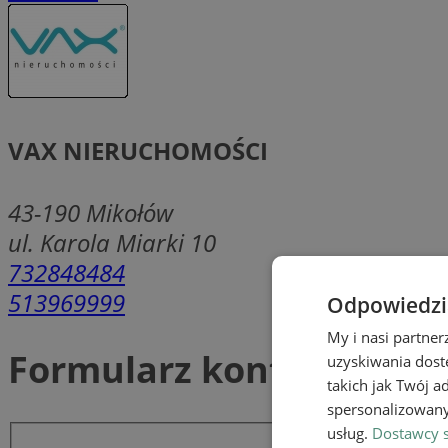
VAX NIERUCHOMOŚCI
43-190
Mikołów
ul. Karola Miarki 10
732848484
513969999
Odpowiedzia
My i nasi partne
Formularz kontaktowy
uzyskiwania dost
takich jak Twój a
spersonalizowanyc
usług.
Dostawcy s