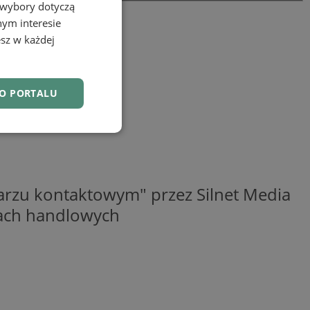
 wybory dotyczą
nym interesie
sz w każdej
DO PORTALU
nkcjonalność
rzu kontaktowym" przez Silnet Media
elach handlowych
owanie użytkownika i
j.