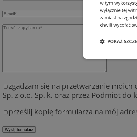
w tym wykorzysty
wyłącznie tej wi
zamiast na zgodz
chwili wycofać s
POKAŻ SZCZ
Niezbędn
zgadzam się na przetwarzanie moich
Sp. z o.o. Sp. k. oraz przez Podmiot d
prześlij kopię formularza na mój adre
Niezbędne pliki cook
zarządzanie kontem. 
Nazwa