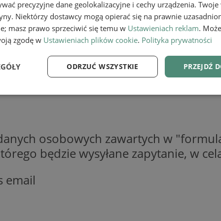
wać precyzyjne dane geolokalizacyjne i cechy urządzenia. Twoje
tryny. Niektórzy dostawcy mogą opierać się na prawnie uzasadnio
ie; masz prawo sprzeciwić się temu w
Ustawieniach reklam
. Może
woją zgodę w
Ustawieniach plików cookie
.
Polityka prywatności
EGÓŁY
ODRZUĆ WSZYSTKIE
PRZEJDŹ 
e
Wydajność
Targetowanie
Fu
 danych osobowych zawartych w "formula
o którego będzie wysyłane zapytanie, w c
Niezbędne
Wydajność
Targetowanie
Funkcjonalność
s email
ie umożliwiają korzystanie z podstawowych funkcji strony internetowej, takich jak log
Bez niezbędnych plików cookie nie można prawidłowo korzystać ze strony internetowe
Provider
/
Okres
Opis
Domena
przechowywania