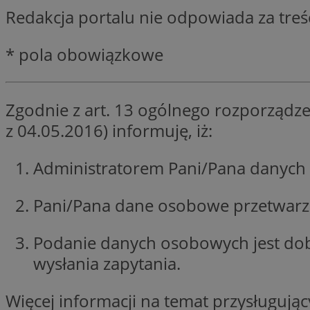
Redakcja portalu nie odpowiada za tre
SessID
QeSessID
* pola obowiązkowe
MvSessID
CookieScriptConse
Zgodnie z art. 13 ogólnego rozporządze
VISITOR_PRIVACY_
z 04.05.2016) informuję, iż:
Administratorem Pani/Pana danych 
Pani/Pana dane osobowe przetwarzan
Podanie danych osobowych jest do
Nazwa
Nazwa
Provider
wysłania zapytania.
Nazwa
_clsk
WMF-
.upload.w
Uniq
YSC
Więcej informacji na temat przysługuj