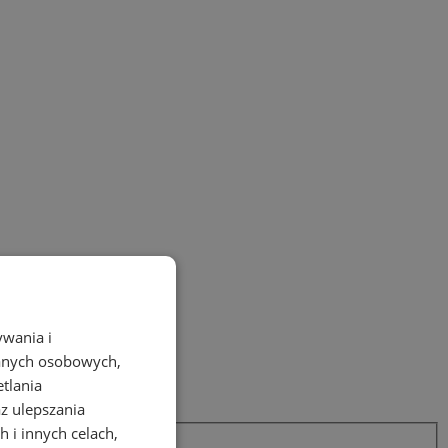
ywania i
danych osobowych,
etlania
az ulepszania
 i innych celach,