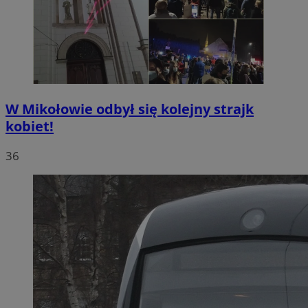
W Mikołowie odbył się kolejny strajk
kobiet!
36