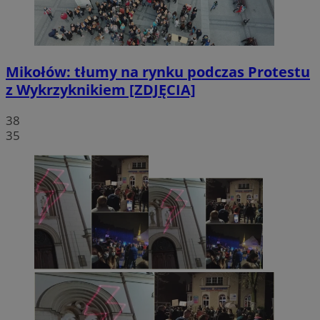
Mikołów: tłumy na rynku podczas Protestu
z Wykrzyknikiem [ZDJĘCIA]
38
35