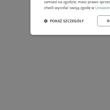
zamiast na zgodzie; masz prawo sprze
chwili wycofać swoją zgodę w
Ustawien
POKAŻ SZCZEGÓŁY
O
Niezbędne
Wydaj
Niezbędne
Wy
Niezbędne pliki cookie umożliwiają korzystanie z
zarządzanie kontem. Bez niezbędnych plików cook
Provider
/
Nazwa
Domena
SessID
mojmikolow.pl
QeSessID
mojmikolow.pl