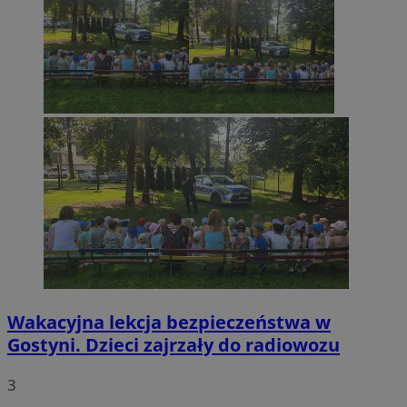
Wakacyjna lekcja bezpieczeństwa w
Gostyni. Dzieci zajrzały do radiowozu
3