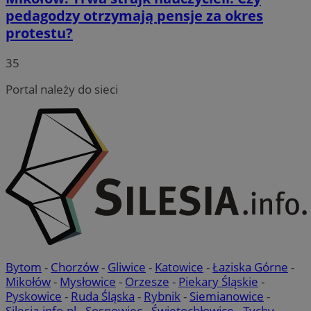
pedagodzy otrzymają pensje za okres
protestu?
35
Portal należy do sieci
Bytom
-
Chorzów
-
Gliwice
-
Katowice
-
Łaziska Górne
-
Mikołów
-
Mysłowice
-
Orzesze
-
Piekary Śląskie
-
Pyskowice
-
Ruda Śląska
-
Rybnik
-
Siemianowice
-
Silesia.info.pl
-
Sosnowiec
-
Świętochłowice
-
Tychy
-