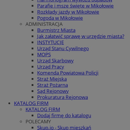
Parafie i msze święte w Mikołowie
Rozkłady jazdy w Mikołowie
Pogoda w Mikołowie
ADMINISTRACJA
Burmistrz Miasta
Jak załatwić sprawę w urzędzie miasta?
INSTYTUCJE
Urząd Stanu Cywilnego
MOPS
Urząd Skarbowy
Urząd Pracy
Komenda Powiatowa Policji
Straż Miejska
Straż Pożarna
Sąd Rejonowy
Prokuratura Rejonowa
KATALOG FIRM
KATALOG FIRM
Dodaj firmę do katalogu
POLECAMY
Skup.io - Skup mieszkań