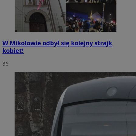
W Mikołowie odbył się kolejny strajk
kobiet!
36