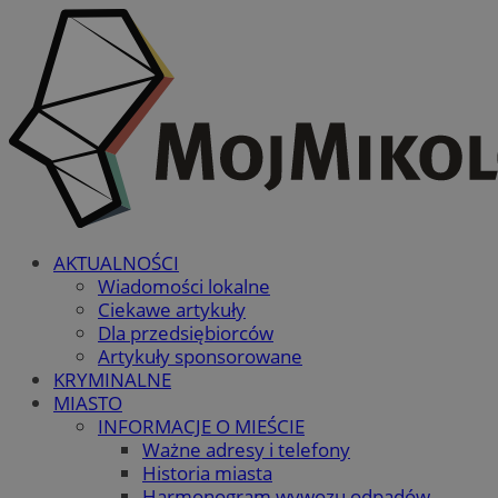
AKTUALNOŚCI
Wiadomości lokalne
Ciekawe artykuły
Dla przedsiębiorców
Artykuły sponsorowane
KRYMINALNE
MIASTO
INFORMACJE O MIEŚCIE
Ważne adresy i telefony
Historia miasta
Harmonogram wywozu odpadów