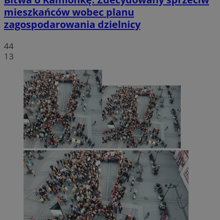
mieszkańców wobec planu
zagospodarowania dzielnicy
44
13