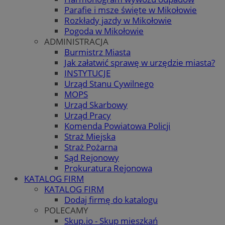
Parafie i msze święte w Mikołowie
Rozkłady jazdy w Mikołowie
Pogoda w Mikołowie
ADMINISTRACJA
Burmistrz Miasta
Jak załatwić sprawę w urzędzie miasta?
INSTYTUCJE
Urząd Stanu Cywilnego
MOPS
Urząd Skarbowy
Urząd Pracy
Komenda Powiatowa Policji
Straż Miejska
Straż Pożarna
Sąd Rejonowy
Prokuratura Rejonowa
KATALOG FIRM
KATALOG FIRM
Dodaj firmę do katalogu
POLECAMY
Skup.io - Skup mieszkań