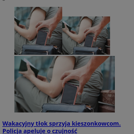
Wakacyjny tłok sprzyja kieszonkowcom.
Policja apeluje o czujność