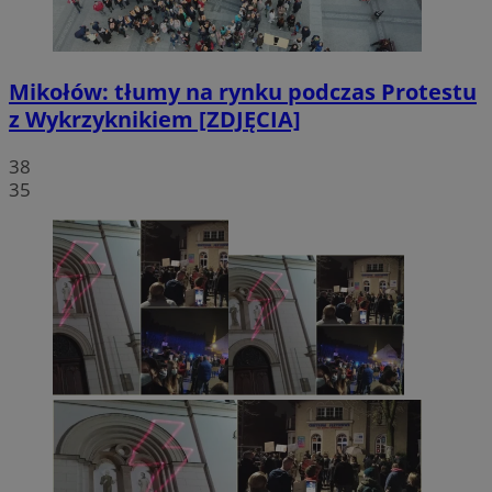
Mikołów: tłumy na rynku podczas Protestu
z Wykrzyknikiem [ZDJĘCIA]
38
35