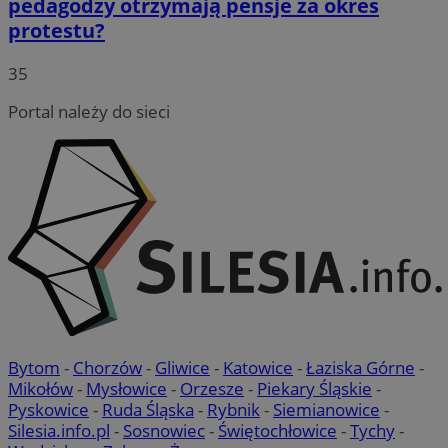
pedagodzy otrzymają pensje za okres
protestu?
35
Portal należy do sieci
Bytom
-
Chorzów
-
Gliwice
-
Katowice
-
Łaziska Górne
-
Mikołów
-
Mysłowice
-
Orzesze
-
Piekary Śląskie
-
Pyskowice
-
Ruda Śląska
-
Rybnik
-
Siemianowice
-
Silesia.info.pl
-
Sosnowiec
-
Świętochłowice
-
Tychy
-