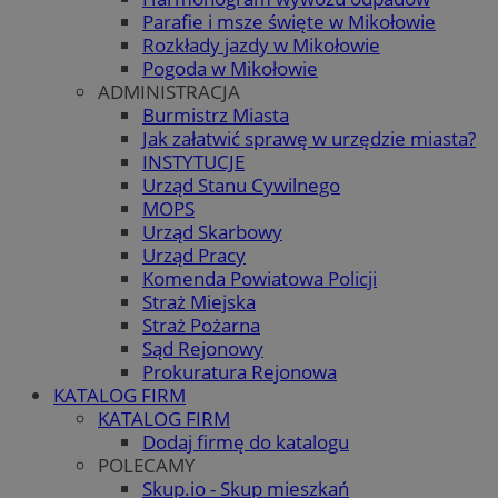
Parafie i msze święte w Mikołowie
Rozkłady jazdy w Mikołowie
Pogoda w Mikołowie
ADMINISTRACJA
Burmistrz Miasta
Jak załatwić sprawę w urzędzie miasta?
INSTYTUCJE
Urząd Stanu Cywilnego
MOPS
Urząd Skarbowy
Urząd Pracy
Komenda Powiatowa Policji
Straż Miejska
Straż Pożarna
Sąd Rejonowy
Prokuratura Rejonowa
KATALOG FIRM
KATALOG FIRM
Dodaj firmę do katalogu
POLECAMY
Skup.io - Skup mieszkań