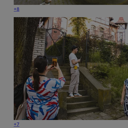
+8
+7