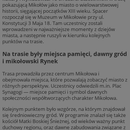
pokazującą Mikołów jako miasto o wielowarstwowej
historii, sięgającej początków XIII wieku. Spacer
rozpoczął się w Muzeum w Mikołowie przy ul.
Konstytucji 3 Maja 18. Tam uczestnicy zostali
wprowadzeni w najważniejsze momenty z dziejów
miasta, a następnie ruszyli w kierunku kolejnych
punktów na trasie.
Na trasie były miejsca pamięci, dawny gród
i mikołowski Rynek
Trasa prowadziła przez centrum Mikołowa i
obejmowała miejsca, które pozwalają zobaczyć miasto z
różnych perspektyw. Uczestnicy odwiedzili m.in. Plac
Synagogi — miejsce pamięci i symbol dawnych
społeczności współtworzących charakter Mikołowa.
Kolejnym punktem było wzgórze, na którym znajdował
się średniowieczny gród. W programie znalazł się także
kościół Matki Boskiej Śnieżnej, od wieków ważny punkt
duchowy regionu, oraz dawne zabudowania związane z