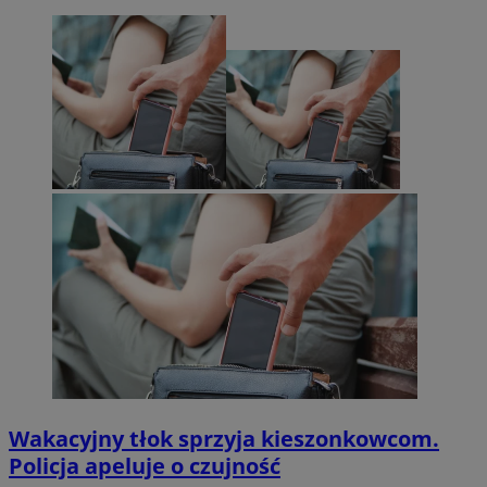
Wakacyjny tłok sprzyja kieszonkowcom.
Policja apeluje o czujność