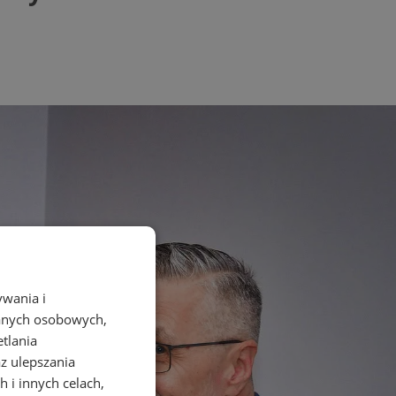
ywania i
danych osobowych,
etlania
az ulepszania
 i innych celach,