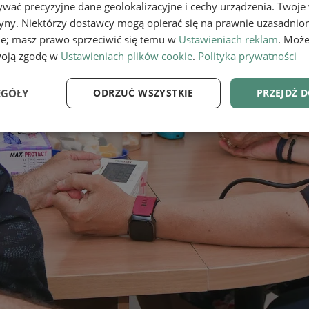
wać precyzyjne dane geolokalizacyjne i cechy urządzenia. Twoje
tryny. Niektórzy dostawcy mogą opierać się na prawnie uzasadnio
ie; masz prawo sprzeciwić się temu w
Ustawieniach reklam
. Może
woją zgodę w
Ustawieniach plików cookie
.
Polityka prywatności
EGÓŁY
ODRZUĆ WSZYSTKIE
PRZEJDŹ 
e
Wydajność
Targetowanie
Fu
Niezbędne
Wydajność
Targetowanie
Funkcjonalność
ie umożliwiają korzystanie z podstawowych funkcji strony internetowej, takich jak log
Bez niezbędnych plików cookie nie można prawidłowo korzystać ze strony internetowe
Provider
/
Okres
Opis
Domena
przechowywania