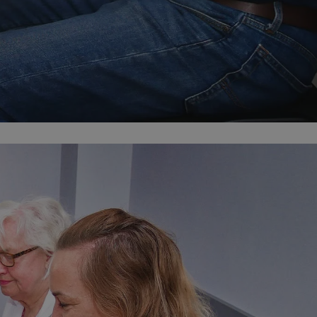
ikator sesji.
ikator sesji.
ikator sesji.
 usługę Cookie-
erencji dotyczących
Jest to konieczne,
 działał poprawnie.
acje o zgodzie
ch dotyczących
itryny. Rejestruje
ści i ustawień
nie w kolejnych
 nie musi ponownie
o zwiększa wygodę i
nych.
unikalnych
est powiązany z
ści multimedialnych
Microsoft Clarity
be w celu śledzenia
n używany do
nformacji o sesji