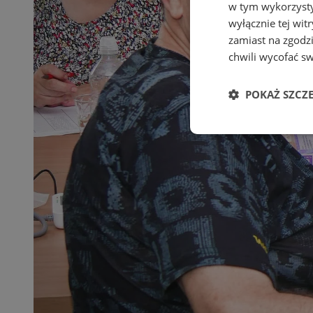
w tym wykorzysty
wyłącznie tej wi
zamiast na zgodz
chwili wycofać s
POKAŻ SZCZ
Niezbędn
Niezbędne pliki cook
zarządzanie kontem. 
Nazwa