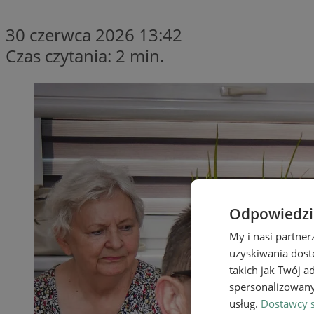
30 czerwca 2026 13:42
Czas czytania: 2 min.
Odpowiedzia
My i nasi partne
uzyskiwania dost
takich jak Twój a
spersonalizowanyc
usług.
Dostawcy s