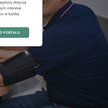
 wybory dotyczą
nym interesie
sz w każdej
DO PORTALU
nkcjonalność
owanie użytkownika i
j.