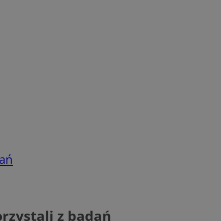
dań
rzystali z badań