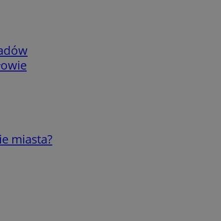
adów
łowie
ie miasta?