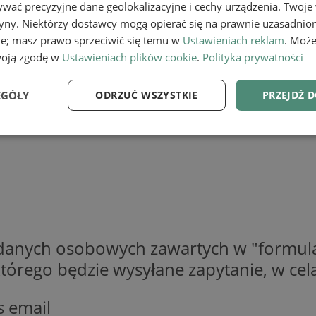
wać precyzyjne dane geolokalizacyjne i cechy urządzenia. Twoje
tryny. Niektórzy dostawcy mogą opierać się na prawnie uzasadnio
ie; masz prawo sprzeciwić się temu w
Ustawieniach reklam
. Może
woją zgodę w
Ustawieniach plików cookie
.
Polityka prywatności
EGÓŁY
ODRZUĆ WSZYSTKIE
PRZEJDŹ 
e
Wydajność
Targetowanie
Fu
Niezbędne
Wydajność
Targetowanie
Funkcjonalność
 danych osobowych zawartych w "formula
o którego będzie wysyłane zapytanie, w c
ie umożliwiają korzystanie z podstawowych funkcji strony internetowej, takich jak log
Bez niezbędnych plików cookie nie można prawidłowo korzystać ze strony internetowe
Provider
/
Okres
s email
Opis
Domena
przechowywania