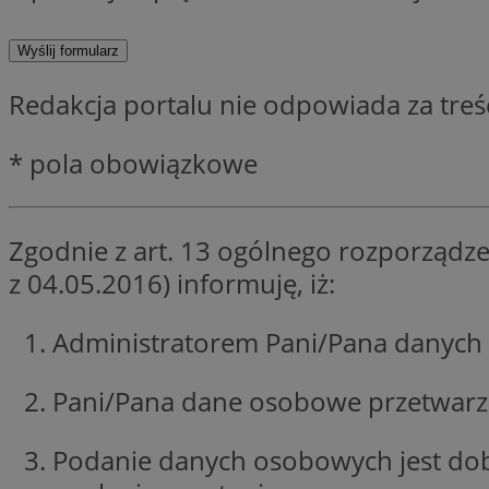
SessID
QeSessID
MvSessID
Redakcja portalu nie odpowiada za tre
CookieScriptConse
* pola obowiązkowe
VISITOR_PRIVACY_
Zgodnie z art. 13 ogólnego rozporządze
z 04.05.2016) informuję, iż:
Administratorem Pani/Pana danych 
Nazwa
Nazwa
Provider
Pani/Pana dane osobowe przetwarzan
Nazwa
_clsk
WMF-
.upload.w
Uniq
YSC
Podanie danych osobowych jest do