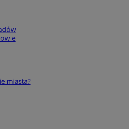
adów
łowie
ie miasta?