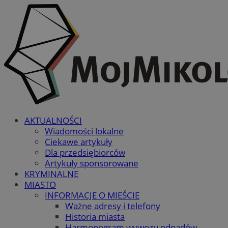
AKTUALNOŚCI
Wiadomości lokalne
Ciekawe artykuły
Dla przedsiębiorców
Artykuły sponsorowane
KRYMINALNE
MIASTO
INFORMACJE O MIEŚCIE
Ważne adresy i telefony
Historia miasta
Harmonogram wywozu odpadów