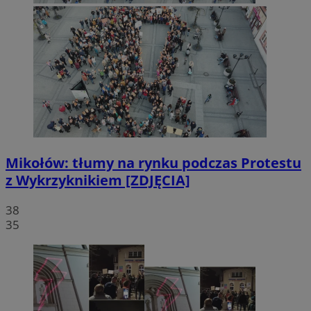
Mikołów: tłumy na rynku podczas Protestu
z Wykrzyknikiem [ZDJĘCIA]
38
35