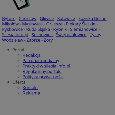
Bytom
-
Chorzów
-
Gliwice
-
Katowice
-
Łaziska Górne
-
Mikołów
-
Mysłowice
-
Orzesze
-
Piekary Śląskie
-
Pyskowice
-
Ruda Śląska
-
Rybnik
-
Siemianowice
-
Silesia.info.pl
-
Sosnowiec
-
Świętochłowice
-
Tychy
-
Wodzisław
-
Zabrze
-
Żory
Portal
Redakcja
Patronat medialny
Praktyki w silesia.info.pl
Regulaminy portalu
Polityka prywatności
Oferta
Kontakt
Reklama