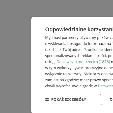
Odpowiedzialne korzystan
My i nasi partnerzy używamy plików c
uzyskiwania dostępu do informacji na
takich jak Twój adres IP, unikalne iden
spersonalizowanych reklam i treści, po
usług.
Dostawcy stron trzecich (1878)
m
w tym wykorzystywać precyzyjne dane 
wyłącznie tej witryny. Niektórzy dost
zamiast na zgodzie; masz prawo sprze
chwili wycofać swoją zgodę w
Ustawien
POKAŻ SZCZEGÓŁY
O