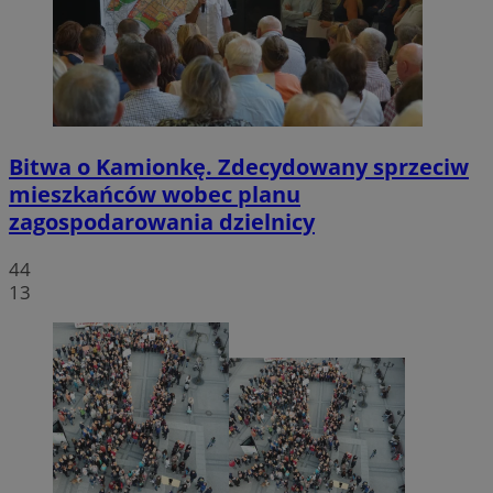
Bitwa o Kamionkę. Zdecydowany sprzeciw
mieszkańców wobec planu
zagospodarowania dzielnicy
44
13