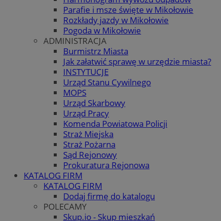
Parafie i msze święte w Mikołowie
Rozkłady jazdy w Mikołowie
Pogoda w Mikołowie
ADMINISTRACJA
Burmistrz Miasta
Jak załatwić sprawę w urzędzie miasta?
INSTYTUCJE
Urząd Stanu Cywilnego
MOPS
Urząd Skarbowy
Urząd Pracy
Komenda Powiatowa Policji
Straż Miejska
Straż Pożarna
Sąd Rejonowy
Prokuratura Rejonowa
KATALOG FIRM
KATALOG FIRM
Dodaj firmę do katalogu
POLECAMY
Skup.io - Skup mieszkań