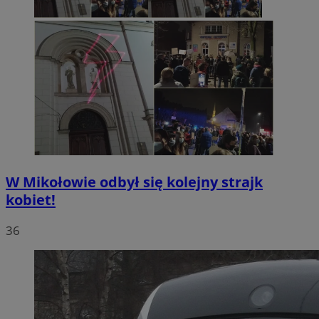
W Mikołowie odbył się kolejny strajk
kobiet!
36