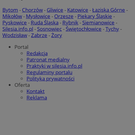
Bytom
-
Chorzów
-
Gliwice
-
Katowice
-
Łaziska Górne
-
Mikołów
-
Mysłowice
-
Orzesze
-
Piekary Śląskie
-
Pyskowice
-
Ruda Śląska
-
Rybnik
-
Siemianowice
-
Silesia.info.pl
-
Sosnowiec
-
Świętochłowice
-
Tychy
-
Wodzisław
-
Zabrze
-
Żory
Portal
Redakcja
Patronat medialny
Praktyki w silesia.info.pl
Regulaminy portalu
Polityka prywatności
Oferta
Kontakt
Reklama