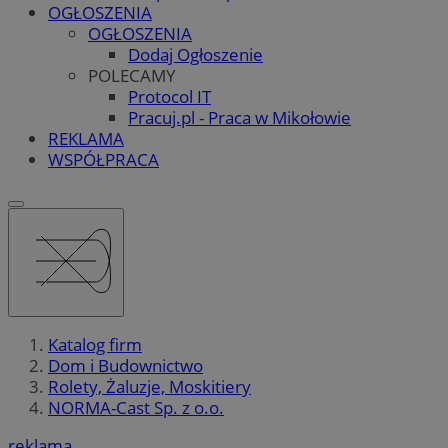
OGŁOSZENIA
OGŁOSZENIA
Dodaj Ogłoszenie
POLECAMY
Protocol IT
Pracuj.pl - Praca w Mikołowie
REKLAMA
WSPÓŁPRACA
Katalog firm
Dom i Budownictwo
Rolety, Żaluzje, Moskitiery
NORMA-Cast Sp. z o.o.
reklama