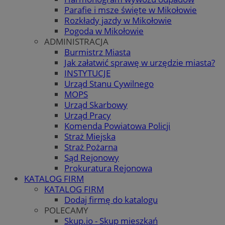
Parafie i msze święte w Mikołowie
Rozkłady jazdy w Mikołowie
Pogoda w Mikołowie
ADMINISTRACJA
Burmistrz Miasta
Jak załatwić sprawę w urzędzie miasta?
INSTYTUCJE
Urząd Stanu Cywilnego
MOPS
Urząd Skarbowy
Urząd Pracy
Komenda Powiatowa Policji
Straż Miejska
Straż Pożarna
Sąd Rejonowy
Prokuratura Rejonowa
KATALOG FIRM
KATALOG FIRM
Dodaj firmę do katalogu
POLECAMY
Skup.io - Skup mieszkań