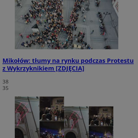
Mikołów: tłumy na rynku podczas Protestu
z Wykrzyknikiem [ZDJĘCIA]
38
35