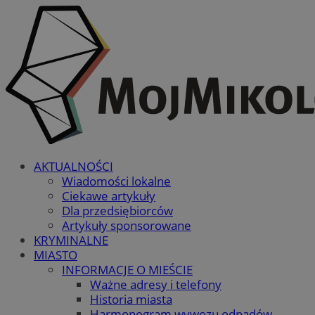
AKTUALNOŚCI
Wiadomości lokalne
Ciekawe artykuły
Dla przedsiębiorców
Artykuły sponsorowane
KRYMINALNE
MIASTO
INFORMACJE O MIEŚCIE
Ważne adresy i telefony
Historia miasta
Harmonogram wywozu odpadów