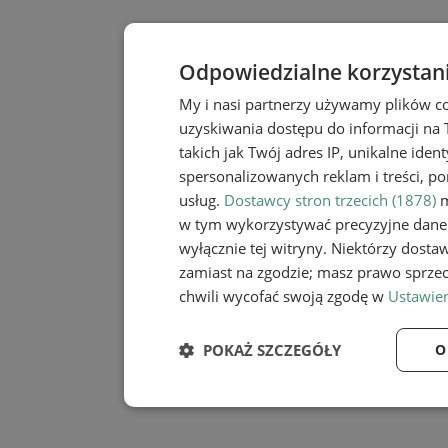
Odpowiedzialne korzystan
My i nasi partnerzy używamy plików c
uzyskiwania dostępu do informacji na
takich jak Twój adres IP, unikalne iden
spersonalizowanych reklam i treści, po
usług.
Dostawcy stron trzecich (1878)
m
w tym wykorzystywać precyzyjne dane 
wyłącznie tej witryny. Niektórzy dost
zamiast na zgodzie; masz prawo sprze
chwili wycofać swoją zgodę w
Ustawien
POKAŻ SZCZEGÓŁY
O
Niezbędne
Wydaj