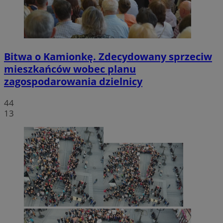
Bitwa o Kamionkę. Zdecydowany sprzeciw
mieszkańców wobec planu
zagospodarowania dzielnicy
44
13