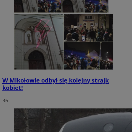
W Mikołowie odbył się kolejny strajk
kobiet!
36