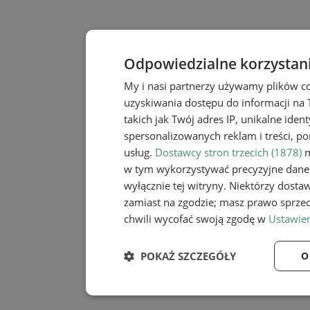
Odpowiedzialne korzystan
My i nasi partnerzy używamy plików c
uzyskiwania dostępu do informacji na
takich jak Twój adres IP, unikalne iden
spersonalizowanych reklam i treści, po
usług.
Dostawcy stron trzecich (1878)
m
w tym wykorzystywać precyzyjne dane 
wyłącznie tej witryny. Niektórzy dost
zamiast na zgodzie; masz prawo sprze
chwili wycofać swoją zgodę w
Ustawien
POKAŻ SZCZEGÓŁY
O
Niezbędne
Wydaj