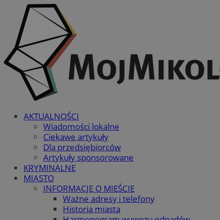
AKTUALNOŚCI
Wiadomości lokalne
Ciekawe artykuły
Dla przedsiębiorców
Artykuły sponsorowane
KRYMINALNE
MIASTO
INFORMACJE O MIEŚCIE
Ważne adresy i telefony
Historia miasta
Harmonogram wywozu odpadów