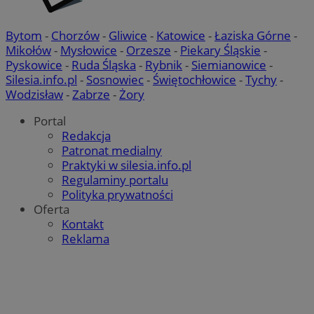
Bytom
-
Chorzów
-
Gliwice
-
Katowice
-
Łaziska Górne
-
Mikołów
-
Mysłowice
-
Orzesze
-
Piekary Śląskie
-
Pyskowice
-
Ruda Śląska
-
Rybnik
-
Siemianowice
-
Silesia.info.pl
-
Sosnowiec
-
Świętochłowice
-
Tychy
-
Wodzisław
-
Zabrze
-
Żory
Portal
Redakcja
Patronat medialny
Praktyki w silesia.info.pl
Regulaminy portalu
Polityka prywatności
Oferta
Kontakt
Reklama