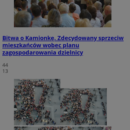
Bitwa o Kamionkę. Zdecydowany sprzeciw
mieszkańców wobec planu
zagospodarowania dzielnicy
44
13