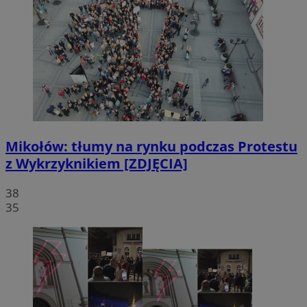
Mikołów: tłumy na rynku podczas Protestu
z Wykrzyknikiem [ZDJĘCIA]
38
35