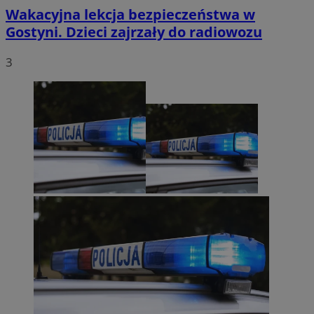
Wakacyjna lekcja bezpieczeństwa w
Gostyni. Dzieci zajrzały do radiowozu
3