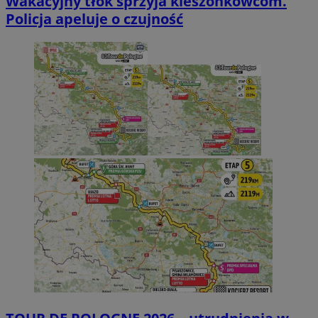
Wakacyjny tłok sprzyja kieszonkowcom.
Policja apeluje o czujność