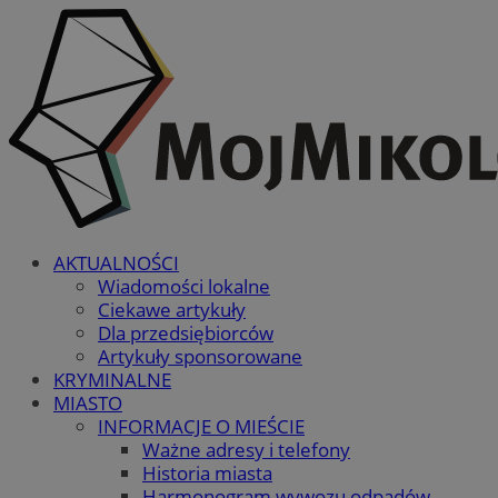
AKTUALNOŚCI
Wiadomości lokalne
Ciekawe artykuły
Dla przedsiębiorców
Artykuły sponsorowane
KRYMINALNE
MIASTO
INFORMACJE O MIEŚCIE
Ważne adresy i telefony
Historia miasta
Harmonogram wywozu odpadów