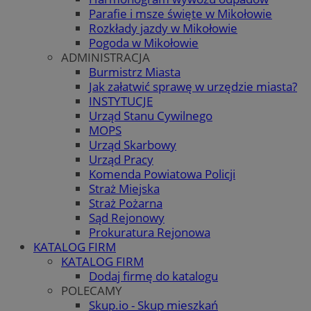
Parafie i msze święte w Mikołowie
Rozkłady jazdy w Mikołowie
Pogoda w Mikołowie
ADMINISTRACJA
Burmistrz Miasta
Jak załatwić sprawę w urzędzie miasta?
INSTYTUCJE
Urząd Stanu Cywilnego
MOPS
Urząd Skarbowy
Urząd Pracy
Komenda Powiatowa Policji
Straż Miejska
Straż Pożarna
Sąd Rejonowy
Prokuratura Rejonowa
KATALOG FIRM
KATALOG FIRM
Dodaj firmę do katalogu
POLECAMY
Skup.io - Skup mieszkań