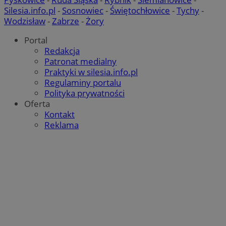
Silesia.info.pl
-
Sosnowiec
-
Świętochłowice
-
Tychy
-
Wodzisław
-
Zabrze
-
Żory
Portal
Redakcja
Patronat medialny
Praktyki w silesia.info.pl
Regulaminy portalu
Polityka prywatności
Oferta
Kontakt
Reklama