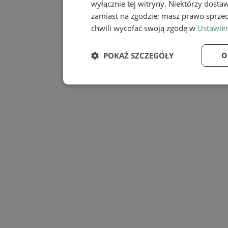
wyłącznie tej witryny. Niektórzy dost
zamiast na zgodzie; masz prawo sprze
chwili wycofać swoją zgodę w
Ustawien
POKAŻ SZCZEGÓŁY
O
Niezbędne
Wydaj
Niezbędne
Wy
Niezbędne pliki cookie umożliwiają korzystanie z
zarządzanie kontem. Bez niezbędnych plików cook
Provider
/
Nazwa
Domena
SessID
mojmikolow.pl