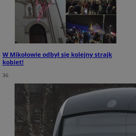
W Mikołowie odbył się kolejny strajk
kobiet!
36