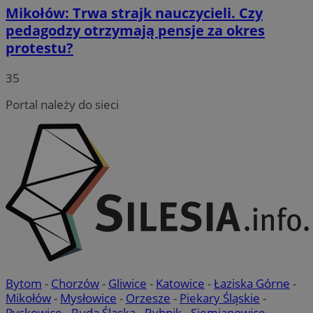
Mikołów: Trwa strajk nauczycieli. Czy
pedagodzy otrzymają pensje za okres
protestu?
35
Portal należy do sieci
Bytom
-
Chorzów
-
Gliwice
-
Katowice
-
Łaziska Górne
-
Mikołów
-
Mysłowice
-
Orzesze
-
Piekary Śląskie
-
Pyskowice
-
Ruda Śląska
-
Rybnik
-
Siemianowice
-