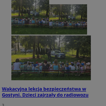
Wakacyjna lekcja bezpieczeństwa w
Gostyni. Dzieci zajrzały do radiowozu
3