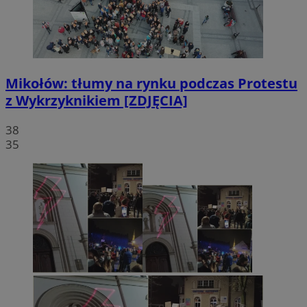
Mikołów: tłumy na rynku podczas Protestu
z Wykrzyknikiem [ZDJĘCIA]
38
35