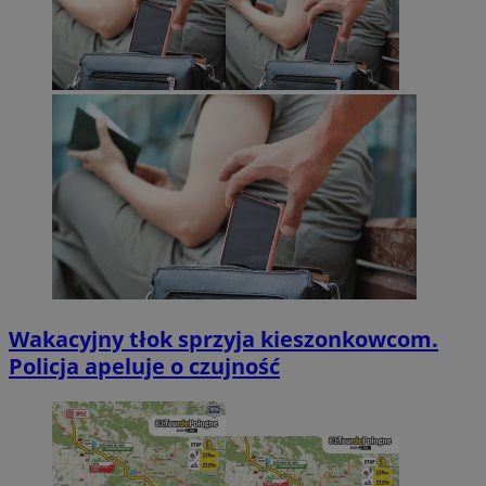
Wakacyjny tłok sprzyja kieszonkowcom.
Policja apeluje o czujność