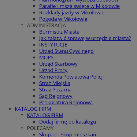
Parafie i msze święte w Mikołowie
Rozkłady jazdy w Mikołowie
Pogoda w Mikołowie
ADMINISTRACJA
Burmistrz Miasta
Jak załatwić sprawę w urzędzie miasta?
INSTYTUCJE
Urząd Stanu Cywilnego
MOPS
Urząd Skarbowy
Urząd Pracy
Komenda Powiatowa Policji
Straż Miejska
Straż Pożarna
Sąd Rejonowy
Prokuratura Rejonowa
KATALOG FIRM
KATALOG FIRM
Dodaj firmę do katalogu
POLECAMY
Skup.io - Skup mieszkań