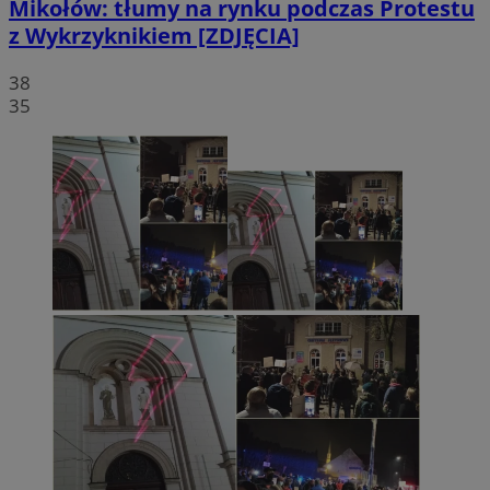
Mikołów: tłumy na rynku podczas Protestu
z Wykrzyknikiem [ZDJĘCIA]
38
35