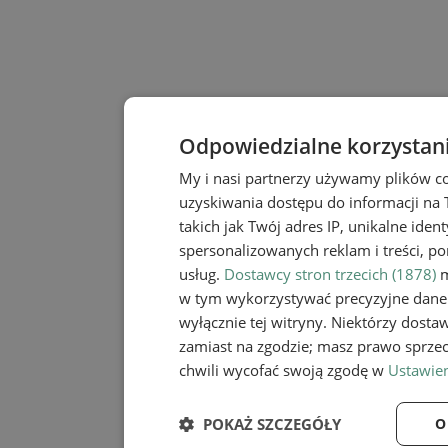
Odpowiedzialne korzystan
My i nasi partnerzy używamy plików c
uzyskiwania dostępu do informacji na
takich jak Twój adres IP, unikalne iden
spersonalizowanych reklam i treści, po
usług.
Dostawcy stron trzecich (1878)
m
w tym wykorzystywać precyzyjne dane 
wyłącznie tej witryny. Niektórzy dost
zamiast na zgodzie; masz prawo sprze
chwili wycofać swoją zgodę w
Ustawien
POKAŻ SZCZEGÓŁY
O