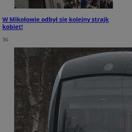
W Mikołowie odbył się kolejny strajk
kobiet!
36