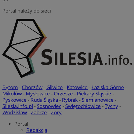
Portal należy do sieci
Bytom
-
Chorzów
-
Gliwice
-
Katowice
-
Łaziska Górne
-
Mikołów
-
Mysłowice
-
Orzesze
-
Piekary Śląskie
-
Pyskowice
-
Ruda Śląska
-
Rybnik
-
Siemianowice
-
Silesia.info.pl
-
Sosnowiec
-
Świętochłowice
-
Tychy
-
Wodzisław
-
Zabrze
-
Żory
Portal
Redakcja