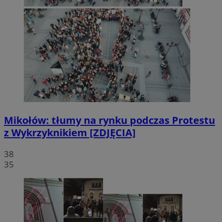
Mikołów: tłumy na rynku podczas Protestu
z Wykrzyknikiem [ZDJĘCIA]
38
35