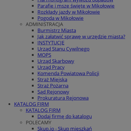
Parafie i msze święte w Mikołowie
Rozkłady jazdy w Mikołowie
Pogoda w Mikołowie
ADMINISTRACJA
Burmistrz Miasta
Jak załatwić sprawę w urzędzie miasta?
INSTYTUCJE
Urząd Stanu Cywilnego
MOPS
Urząd Skarbowy
Urząd Pracy
Komenda Powiatowa Policji
Straż Miejska
Straż Pożarna
Sąd Rejonowy
Prokuratura Rejonowa
KATALOG FIRM
KATALOG FIRM
Dodaj firmę do katalogu
POLECAMY
Skup.io - Skup mieszkań