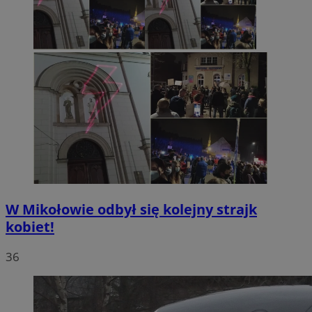
W Mikołowie odbył się kolejny strajk
kobiet!
36