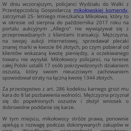
W dniu wczorajszym, policjanci Wydziału do Walki z
Przestępczością Gospodarczą
mikołowskiej komendy
,
zatrzymali 25- letniego mieszkańca Mikołowa, który to
w okresie od sierpnia do października 2017 roku na
portalu aukcyjnym „Allegro” nie wywiązywał się z
przeprowadzanych z klientami transakcji. Mężczyzna,
na swojej aukcji internetowej, sprzedawał plecaki
znanej marki w kwocie 84 złotych, po czym pobierał od
klientów wskazaną kwotę pieniędzy, a oczekiwanego
towaru nie wysyłał. Mikołowscy policjanci, na terenie
całej Polski ustalili 17 osób pokrzywdzonych działaniem
oszusta, który swoim nieuczciwym zachowaniem
spowodował straty na łączną kwotę 1344 złotych.
Za przestępstwo z art. 286 kodeksu karnego grozi mu
kara do 8 lat pozbawienia wolności. Mężczyzna przyznał
się do popełnionych oszustw i złożył wniosek o
dobrowolne poddanie się karze.
W tym miejscu, mikołowscy stróże prawa, ponownie
apelują o rozwagę podczas dokonywanych zakupów w
sieci. Weryfikujmy wiarygodność sprzedawcy,