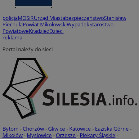
policja
MOSiR
Urząd Miasta
bezpieczeństwo
Stanisław
Piechula
Powiat Mikołowski
Wypadek
Starostwo
Powiatowe
Kradzież
Dzieci
reklama
Portal należy do sieci
Bytom
-
Chorzów
-
Gliwice
-
Katowice
-
Łaziska Górne
-
Mikołów
-
Mysłowice
-
Orzesze
-
Piekary Śląskie
-