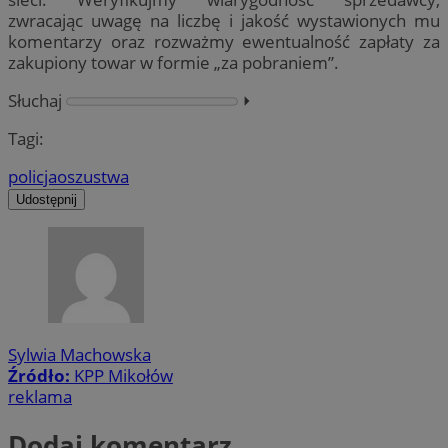
zwracając uwagę na liczbę i jakość wystawionych mu
komentarzy oraz rozważmy ewentualność zapłaty za
zakupiony towar w formie „za pobraniem”.
Słuchaj
⏵︎
Tagi:
policja
oszustwa
Udostępnij
Sylwia Machowska
Źródło:
KPP Mikołów
reklama
Dodaj komentarz