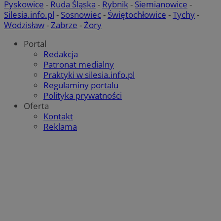
Pyskowice
-
Ruda Śląska
-
Rybnik
-
Siemianowice
-
Silesia.info.pl
-
Sosnowiec
-
Świętochłowice
-
Tychy
-
Wodzisław
-
Zabrze
-
Żory
Portal
Redakcja
Patronat medialny
Praktyki w silesia.info.pl
Regulaminy portalu
Polityka prywatności
Oferta
Kontakt
Reklama