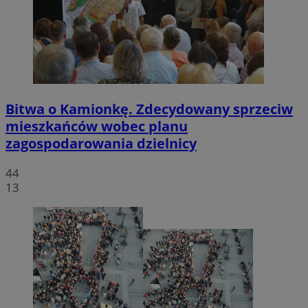
Bitwa o Kamionkę. Zdecydowany sprzeciw
mieszkańców wobec planu
zagospodarowania dzielnicy
44
13