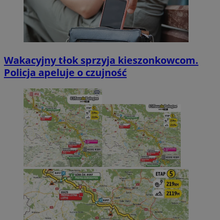
Wakacyjny tłok sprzyja kieszonkowcom.
Policja apeluje o czujność