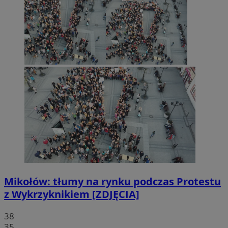
Mikołów: tłumy na rynku podczas Protestu
z Wykrzyknikiem [ZDJĘCIA]
38
35