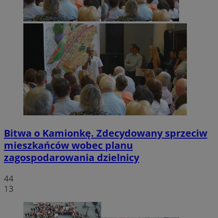
Bitwa o Kamionkę. Zdecydowany sprzeciw
mieszkańców wobec planu
zagospodarowania dzielnicy
44
13