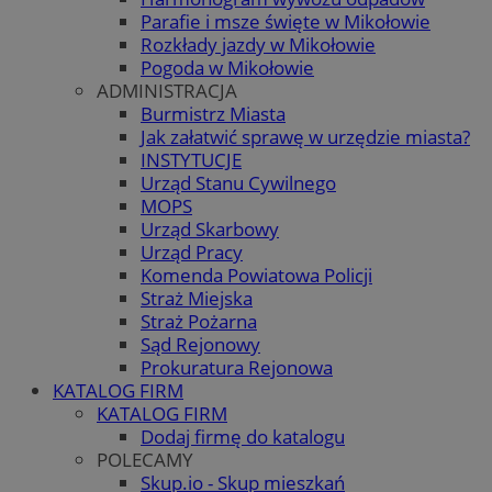
Parafie i msze święte w Mikołowie
Rozkłady jazdy w Mikołowie
Pogoda w Mikołowie
ADMINISTRACJA
Burmistrz Miasta
Jak załatwić sprawę w urzędzie miasta?
INSTYTUCJE
Urząd Stanu Cywilnego
MOPS
Urząd Skarbowy
Urząd Pracy
Komenda Powiatowa Policji
Straż Miejska
Straż Pożarna
Sąd Rejonowy
Prokuratura Rejonowa
KATALOG FIRM
KATALOG FIRM
Dodaj firmę do katalogu
POLECAMY
Skup.io - Skup mieszkań