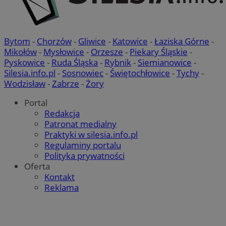
Bytom
-
Chorzów
-
Gliwice
-
Katowice
-
Łaziska Górne
-
Mikołów
-
Mysłowice
-
Orzesze
-
Piekary Śląskie
-
Pyskowice
-
Ruda Śląska
-
Rybnik
-
Siemianowice
-
Silesia.info.pl
-
Sosnowiec
-
Świętochłowice
-
Tychy
-
Wodzisław
-
Zabrze
-
Żory
Portal
Redakcja
Patronat medialny
Praktyki w silesia.info.pl
Regulaminy portalu
Polityka prywatności
Oferta
Kontakt
Reklama