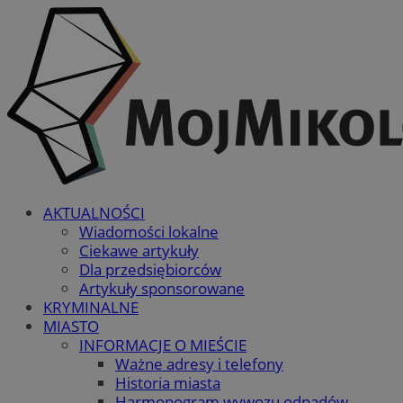
AKTUALNOŚCI
Wiadomości lokalne
Ciekawe artykuły
Dla przedsiębiorców
Artykuły sponsorowane
KRYMINALNE
MIASTO
INFORMACJE O MIEŚCIE
Ważne adresy i telefony
Historia miasta
Harmonogram wywozu odpadów