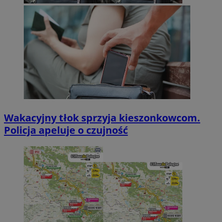
Wakacyjny tłok sprzyja kieszonkowcom.
Policja apeluje o czujność