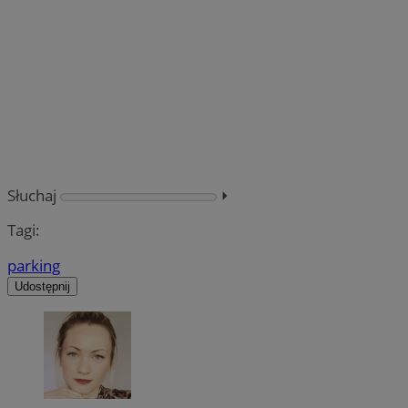
Słuchaj
⏵︎
Tagi:
parking
Udostępnij