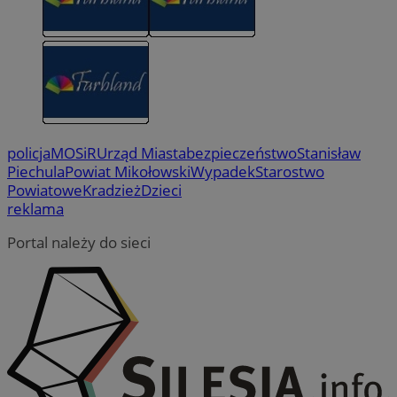
policja
MOSiR
Urząd Miasta
bezpieczeństwo
Stanisław
Piechula
Powiat Mikołowski
Wypadek
Starostwo
Powiatowe
Kradzież
Dzieci
reklama
Portal należy do sieci