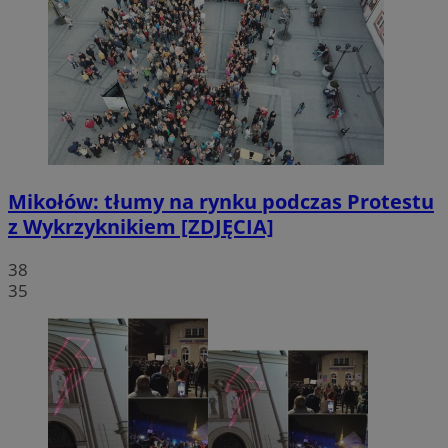
Mikołów: tłumy na rynku podczas Protestu
z Wykrzyknikiem [ZDJĘCIA]
38
35