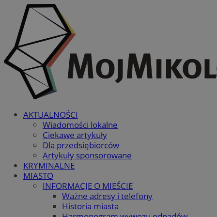
AKTUALNOŚCI
Wiadomości lokalne
Ciekawe artykuły
Dla przedsiębiorców
Artykuły sponsorowane
KRYMINALNE
MIASTO
INFORMACJE O MIEŚCIE
Ważne adresy i telefony
Historia miasta
Harmonogram wywozu odpadów