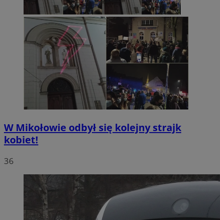
W Mikołowie odbył się kolejny strajk
kobiet!
36