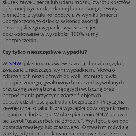
skutek zawału serca lub udaru mózgu, zwrotu kosztów
opłaconej wycieczki szkolnej lub czesnego, kwoty
pieniężnej z tytułu korepetycji. W wyniku śmierci
ubezpieczonego dziecka w konsekwencji
nieszczęśliwego wypadku wypłacane jest
odszkodowanie w wysokości 100% sumy
ubezpieczenia.
Czy tylko nieszczęśliwe wypadki?
W
NNW
(jak sama nazwa wskazuje) chodzi o ryzyko
związane z nieszczęśliwym wypadkiem. Mowa o
zdarzeniach niezależnych od woli i stanu zdrowia
ubezpieczonego, gwałtownych zdarzeń wywołanych
przyczyną zewnętrzną, będących wyłączną oraz
bezpośrednią przyczyną zdarzeń objętych
odpowiedzialnością zakładu ubezpieczeń. Przyczyna
zewnętrzna to taka, która wystąpiła poza organizmem
organizmu ludzkiego. W ubezpieczeniu NNW pojawia
się zwrot "uszczerbek na zdrowiu". Występuje on pod
postacią trwałego lub czasowego. O trwałym mówi się
wtedy, gdy nie ma rokowań na poprawę. Uszczerbek