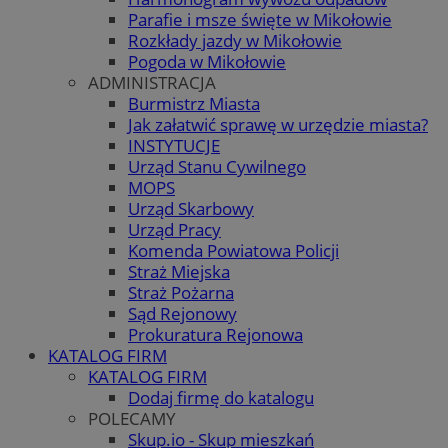
Parafie i msze święte w Mikołowie
Rozkłady jazdy w Mikołowie
Pogoda w Mikołowie
ADMINISTRACJA
Burmistrz Miasta
Jak załatwić sprawę w urzędzie miasta?
INSTYTUCJE
Urząd Stanu Cywilnego
MOPS
Urząd Skarbowy
Urząd Pracy
Komenda Powiatowa Policji
Straż Miejska
Straż Pożarna
Sąd Rejonowy
Prokuratura Rejonowa
KATALOG FIRM
KATALOG FIRM
Dodaj firmę do katalogu
POLECAMY
Skup.io - Skup mieszkań