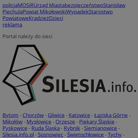
policja
MOSiR
Urząd Miasta
bezpieczeństwo
Stanisław
Piechula
Powiat Mikołowski
Wypadek
Starostwo
Powiatowe
Kradzież
Dzieci
reklama
Portal należy do sieci
Bytom
-
Chorzów
-
Gliwice
-
Katowice
-
Łaziska Górne
-
Mikołów
-
Mysłowice
-
Orzesze
-
Piekary Śląskie
-
Pyskowice
-
Ruda Śląska
-
Rybnik
-
Siemianowice
-
Silesia.info.pl
-
Sosnowiec
-
Świętochłowice
-
Tychy
-