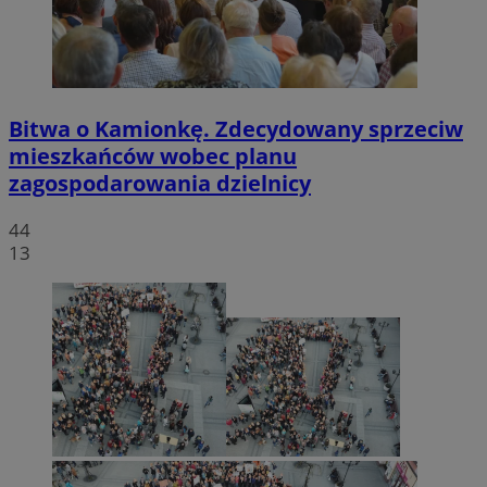
Bitwa o Kamionkę. Zdecydowany sprzeciw
mieszkańców wobec planu
zagospodarowania dzielnicy
44
13