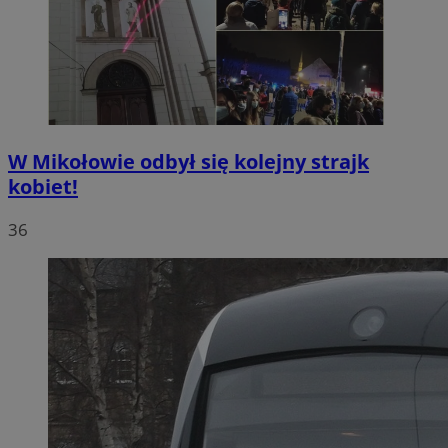
W Mikołowie odbył się kolejny strajk
kobiet!
36