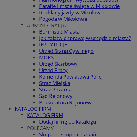
Parafie i msze święte w Mikołowie
Rozkłady jazdy w Mikołowie
Pogoda w Mikołowie
ADMINISTRACJA
Burmistrz Miasta
Jak załatwić sprawę w urzędzie miasta?
INSTYTUCJE
Urząd Stanu Cywilnego
MOPS
Urząd Skarbowy
Urząd Pracy
Komenda Powiatowa Policji
Straż Miejska
Straż Pożarna
Sąd Rejonowy
Prokuratura Rejonowa
KATALOG FIRM
KATALOG FIRM
Dodaj firmę do katalogu
POLECAMY
Skup.io - Skup mieszkań