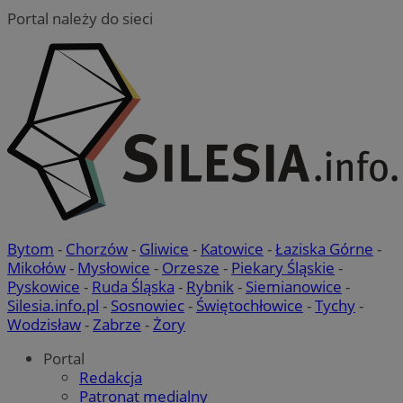
Portal należy do sieci
Bytom
-
Chorzów
-
Gliwice
-
Katowice
-
Łaziska Górne
-
Mikołów
-
Mysłowice
-
Orzesze
-
Piekary Śląskie
-
Pyskowice
-
Ruda Śląska
-
Rybnik
-
Siemianowice
-
Silesia.info.pl
-
Sosnowiec
-
Świętochłowice
-
Tychy
-
Wodzisław
-
Zabrze
-
Żory
Portal
Redakcja
Patronat medialny