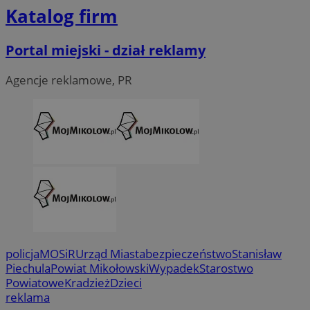
Katalog firm
Portal miejski - dział reklamy
Agencje reklamowe, PR
policja
MOSiR
Urząd Miasta
bezpieczeństwo
Stanisław
Piechula
Powiat Mikołowski
Wypadek
Starostwo
Powiatowe
Kradzież
Dzieci
reklama