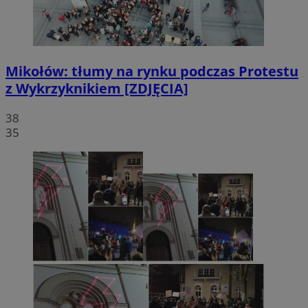
Mikołów: tłumy na rynku podczas Protestu
z Wykrzyknikiem [ZDJĘCIA]
38
35