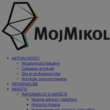
AKTUALNOŚCI
Wiadomości lokalne
Ciekawe artykuły
Dla przedsiębiorców
Artykuły sponsorowane
KRYMINALNE
MIASTO
INFORMACJE O MIEŚCIE
Ważne adresy i telefony
Historia miasta
Harmonogram wywozu odpadów