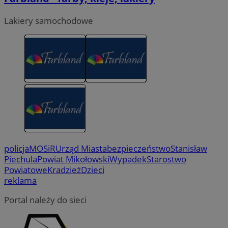
Lakiery samochodowe
policja
MOSiR
Urząd Miasta
bezpieczeństwo
Stanisław
Piechula
Powiat Mikołowski
Wypadek
Starostwo
Powiatowe
Kradzież
Dzieci
reklama
Portal należy do sieci