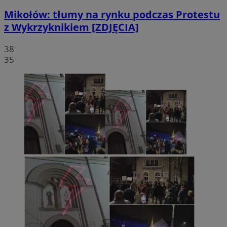
Mikołów: tłumy na rynku podczas Protestu
z Wykrzyknikiem [ZDJĘCIA]
38
35