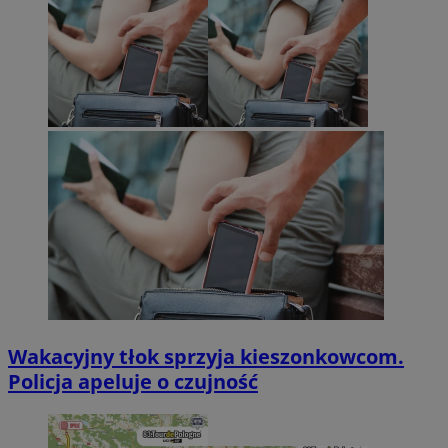
Wakacyjny tłok sprzyja kieszonkowcom.
Policja apeluje o czujność