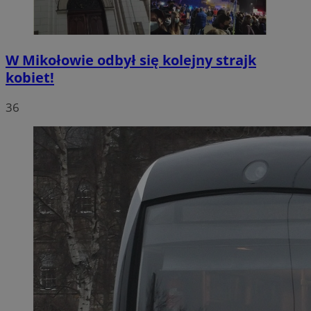
W Mikołowie odbył się kolejny strajk
kobiet!
36