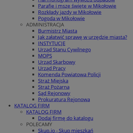
Parafie i msze święte w Mikołowie
Rozkłady jazdy w Mikołowie
Pogoda w Mikołowie
ADMINISTRACJA
Burmistrz Miasta
Jak załatwić sprawę w urzędzie miasta?
INSTYTUCJE
Urząd Stanu Cywilnego
MOPS
Urząd Skarbowy
Urząd Pracy
Komenda Powiatowa Policji
Straż Miejska
Straż Pożarna
Sąd Rejonowy
Prokuratura Rejonowa
KATALOG FIRM
KATALOG FIRM
Dodaj firmę do katalogu
POLECAMY
Skup.io - Skup mieszkań