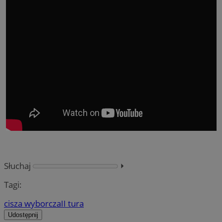
Słuchaj
⏵︎
Tagi:
cisza wyborcza
II tura
Udostępnij