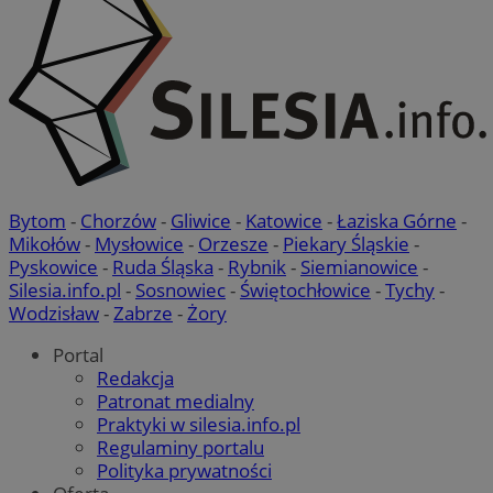
Bytom
-
Chorzów
-
Gliwice
-
Katowice
-
Łaziska Górne
-
Mikołów
-
Mysłowice
-
Orzesze
-
Piekary Śląskie
-
Pyskowice
-
Ruda Śląska
-
Rybnik
-
Siemianowice
-
Silesia.info.pl
-
Sosnowiec
-
Świętochłowice
-
Tychy
-
Wodzisław
-
Zabrze
-
Żory
Portal
Redakcja
Patronat medialny
Praktyki w silesia.info.pl
Regulaminy portalu
Polityka prywatności