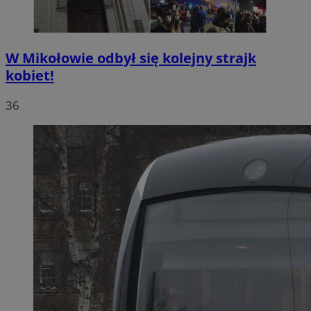
W Mikołowie odbył się kolejny strajk
kobiet!
36