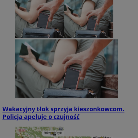
Wakacyjny tłok sprzyja kieszonkowcom.
Policja apeluje o czujność