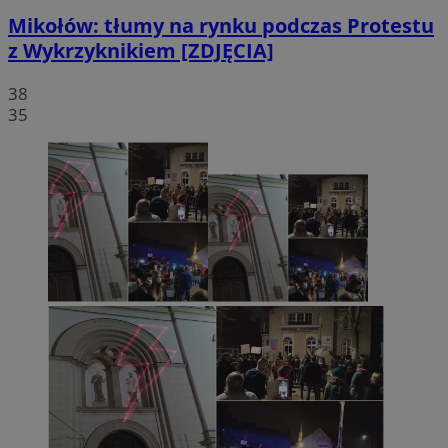
Mikołów: tłumy na rynku podczas Protestu
z Wykrzyknikiem [ZDJĘCIA]
38
35