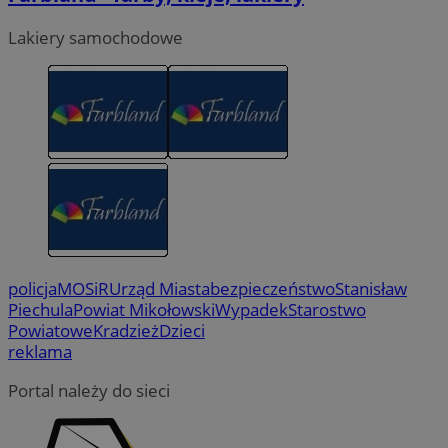
Lakiery samochodowe
policja
MOSiR
Urząd Miasta
bezpieczeństwo
Stanisław
Piechula
Powiat Mikołowski
Wypadek
Starostwo
Powiatowe
Kradzież
Dzieci
reklama
Portal należy do sieci