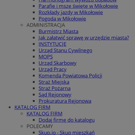
Parafie i msze święte w Mikołowie
Rozkłady jazdy w Mikołowie
Pogoda w Mikołowie
ADMINISTRACJA
Burmistrz Miasta
Jak załatwić sprawę w urzędzie miasta?
INSTYTUCJE
Urząd Stanu Cywilnego
MOPS
Urząd Skarbowy
Urząd Pracy
Komenda Powiatowa Policji
Straż Miejska
Straż Pożarna
Sąd Rejonowy
Prokuratura Rejonowa
KATALOG FIRM
KATALOG FIRM
Dodaj firmę do katalogu
POLECAMY
Skup.io - Skup mieszkań