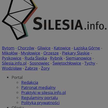
Bytom
-
Chorzów
-
Gliwice
-
Katowice
-
Łaziska Górne
-
Mikołów
-
Mysłowice
-
Orzesze
-
Piekary Śląskie
-
Pyskowice
-
Ruda Śląska
-
Rybnik
-
Siemianowice
-
Silesia.info.pl
-
Sosnowiec
-
Świętochłowice
-
Tychy
-
Wodzisław
-
Zabrze
-
Żory
Portal
Redakcja
Patronat medialny
Praktyki w silesia.info.pl
Regulaminy portalu
Polityka prywatności
Oferta