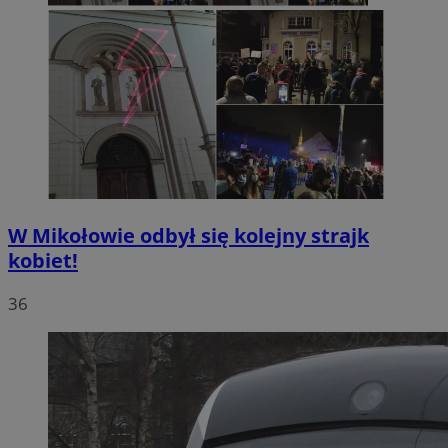
W Mikołowie odbył się kolejny strajk
kobiet!
36