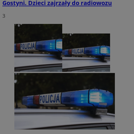
Gostyni. Dzieci zajrzały do radiowozu
3