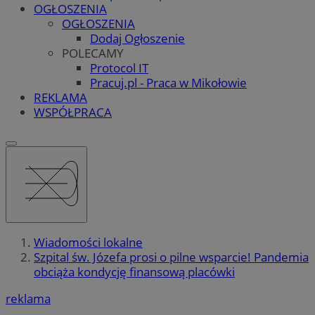
OGŁOSZENIA
OGŁOSZENIA
Dodaj Ogłoszenie
POLECAMY
Protocol IT
Pracuj.pl - Praca w Mikołowie
REKLAMA
WSPÓŁPRACA
Wiadomości lokalne
Szpital św. Józefa prosi o pilne wsparcie! Pandemia
obciąża kondycję finansową placówki
reklama