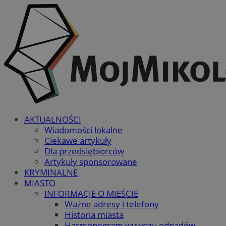
AKTUALNOŚCI
Wiadomości lokalne
Ciekawe artykuły
Dla przedsiębiorców
Artykuły sponsorowane
KRYMINALNE
MIASTO
INFORMACJE O MIEŚCIE
Ważne adresy i telefony
Historia miasta
Harmonogram wywozu odpadów