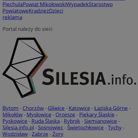
Piechula
Powiat Mikołowski
Wypadek
Starostwo
Powiatowe
Kradzież
Dzieci
reklama
Portal należy do sieci
Bytom
-
Chorzów
-
Gliwice
-
Katowice
-
Łaziska Górne
-
Mikołów
-
Mysłowice
-
Orzesze
-
Piekary Śląskie
-
Pyskowice
-
Ruda Śląska
-
Rybnik
-
Siemianowice
-
Silesia.info.pl
-
Sosnowiec
-
Świętochłowice
-
Tychy
-
Wodzisław
-
Zabrze
-
Żory