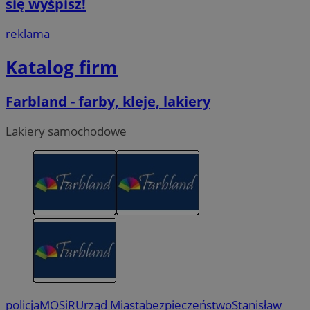
się wyśpisz!
reklama
Katalog firm
Farbland - farby, kleje, lakiery
Lakiery samochodowe
policja
MOSiR
Urząd Miasta
bezpieczeństwo
Stanisław