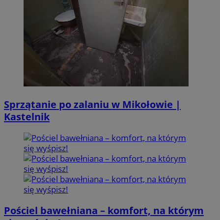
Sprzątanie po zalaniu w Mikołowie |
Kastelnik
Pościel bawełniana – komfort, na którym