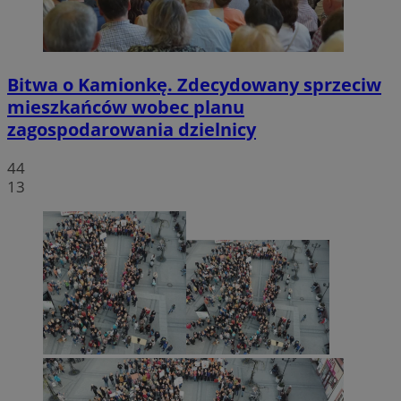
Bitwa o Kamionkę. Zdecydowany sprzeciw
mieszkańców wobec planu
zagospodarowania dzielnicy
44
13