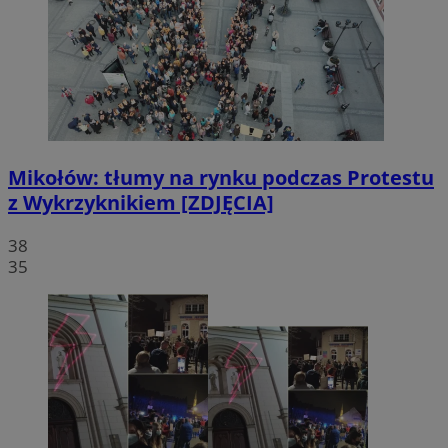
Mikołów: tłumy na rynku podczas Protestu
z Wykrzyknikiem [ZDJĘCIA]
38
35