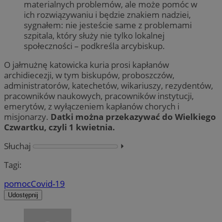
materialnych problemów, ale może pomóc w
ich rozwiązywaniu i będzie znakiem nadziei,
sygnałem: nie jesteście same z problemami
szpitala, który służy nie tylko lokalnej
społeczności – podkreśla arcybiskup.
O jałmużnę katowicka kuria prosi kapłanów
archidiecezji, w tym biskupów, proboszczów,
administratorów, katechetów, wikariuszy, rezydentów,
pracowników naukowych, pracowników instytucji,
emerytów, z wyłączeniem kapłanów chorych i
misjonarzy.
Datki można przekazywać do Wielkiego
Czwartku, czyli 1 kwietnia.
Słuchaj
⏵︎
Tagi:
pomoc
Covid-19
Udostępnij