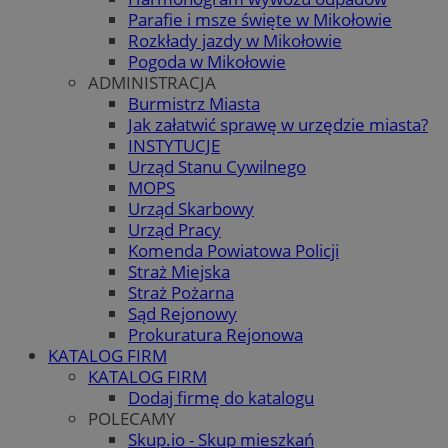
Parafie i msze święte w Mikołowie
Rozkłady jazdy w Mikołowie
Pogoda w Mikołowie
ADMINISTRACJA
Burmistrz Miasta
Jak załatwić sprawę w urzędzie miasta?
INSTYTUCJE
Urząd Stanu Cywilnego
MOPS
Urząd Skarbowy
Urząd Pracy
Komenda Powiatowa Policji
Straż Miejska
Straż Pożarna
Sąd Rejonowy
Prokuratura Rejonowa
KATALOG FIRM
KATALOG FIRM
Dodaj firmę do katalogu
POLECAMY
Skup.io - Skup mieszkań