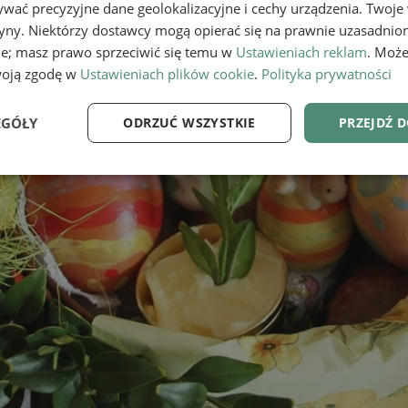
wać precyzyjne dane geolokalizacyjne i cechy urządzenia. Twoje
tryny. Niektórzy dostawcy mogą opierać się na prawnie uzasadnio
ie; masz prawo sprzeciwić się temu w
Ustawieniach reklam
. Może
woją zgodę w
Ustawieniach plików cookie
.
Polityka prywatności
EGÓŁY
ODRZUĆ WSZYSTKIE
PRZEJDŹ 
e
Wydajność
Targetowanie
Fu
Niezbędne
Wydajność
Targetowanie
Funkcjonalność
ie umożliwiają korzystanie z podstawowych funkcji strony internetowej, takich jak log
Bez niezbędnych plików cookie nie można prawidłowo korzystać ze strony internetowe
Provider
/
Okres
Opis
Domena
przechowywania