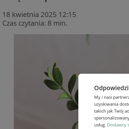
18 kwietnia 2025 12:15
Czas czytania: 8 min.
Odpowiedzia
My i nasi partne
uzyskiwania dost
takich jak Twój a
spersonalizowanyc
usług.
Dostawcy s