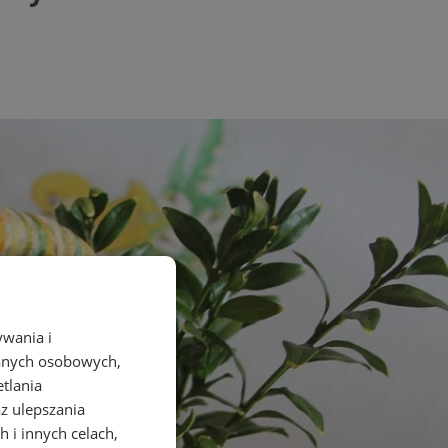
ywania i
danych osobowych,
etlania
az ulepszania
 i innych celach,