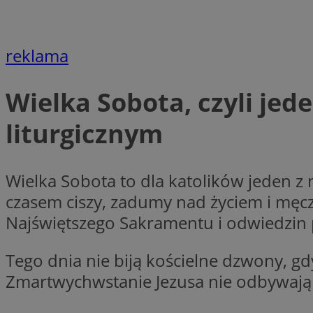
__Secure-YNID
openstat_lm6n8g2
VISITOR_INFO1_LIV
reklama
Wielka Sobota, czyli jed
__gads
openstat_nuz7z3c
liturgicznym
test_cookie
Wielka Sobota to dla katolików jeden z
_clsk
IDE
czasem ciszy, zadumy nad życiem i męcz
Najświętszego Sakramentu i odwiedzin 
_fbp
Tego dnia nie biją kościelne dzwony, g
openstat_xuklp24x
Zmartwychwstanie Jezusa nie odbywają 
__Secure-
ROLLOUT_TOKEN