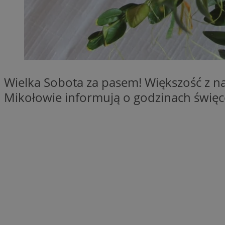
SessID
QeSessID
MvSessID
CookieScriptConse
Wielka Sobota za pasem! Większość z na
VISITOR_PRIVACY_
Mikołowie informują o godzinach świę
Nazwa
Nazwa
Provider
Nazwa
_clsk
WMF-
.upload.w
Uniq
YSC