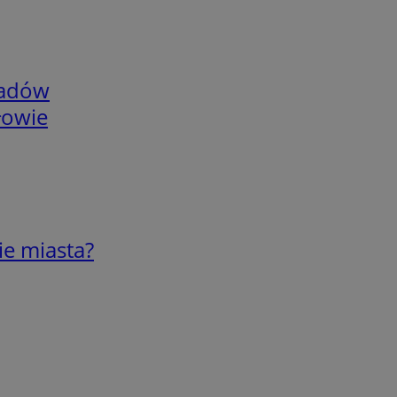
adów
łowie
ie miasta?