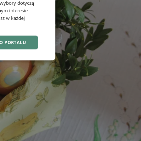
 wybory dotyczą
nym interesie
sz w każdej
DO PORTALU
nkcjonalność
owanie użytkownika i
j.