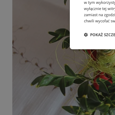
w tym wykorzysty
wyłącznie tej wi
zamiast na zgodz
chwili wycofać s
POKAŻ SZCZ
Niezbędn
Niezbędne pliki cook
zarządzanie kontem. 
Nazwa