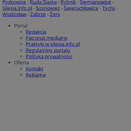
Pyskowice
-
Ruda Śląska
-
Rybnik
-
Siemianowice
-
Silesia.info.pl
-
Sosnowiec
-
Świętochłowice
-
Tychy
-
Wodzisław
-
Zabrze
-
Żory
Portal
Redakcja
Patronat medialny
Praktyki w silesia.info.pl
Regulaminy portalu
Polityka prywatności
Oferta
Kontakt
Reklama