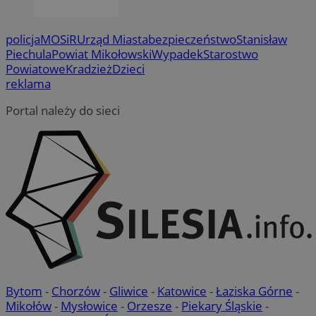
policja
MOSiR
Urząd Miasta
bezpieczeństwo
Stanisław
Piechula
Powiat Mikołowski
Wypadek
Starostwo
Powiatowe
Kradzież
Dzieci
reklama
Portal należy do sieci
Bytom
-
Chorzów
-
Gliwice
-
Katowice
-
Łaziska Górne
-
Mikołów
-
Mysłowice
-
Orzesze
-
Piekary Śląskie
-