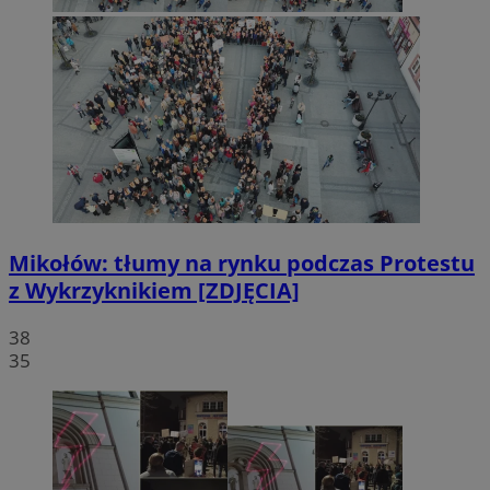
Mikołów: tłumy na rynku podczas Protestu
z Wykrzyknikiem [ZDJĘCIA]
38
35