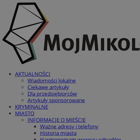
AKTUALNOŚCI
Wiadomości lokalne
Ciekawe artykuły
Dla przedsiębiorców
Artykuły sponsorowane
KRYMINALNE
MIASTO
INFORMACJE O MIEŚCIE
Ważne adresy i telefony
Historia miasta
Harmonogram wywozu odpadów