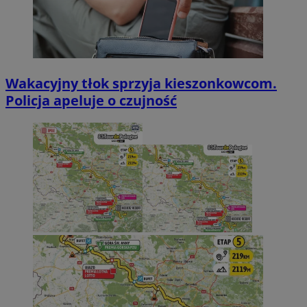
Wakacyjny tłok sprzyja kieszonkowcom.
Policja apeluje o czujność