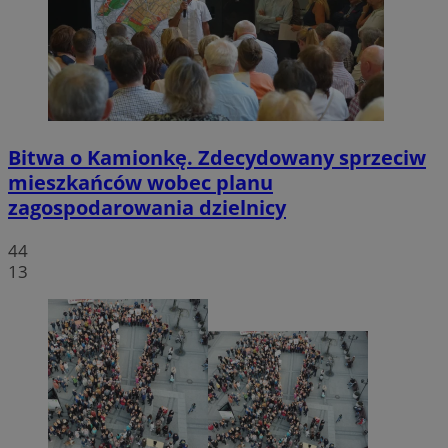
Bitwa o Kamionkę. Zdecydowany sprzeciw
mieszkańców wobec planu
zagospodarowania dzielnicy
44
13