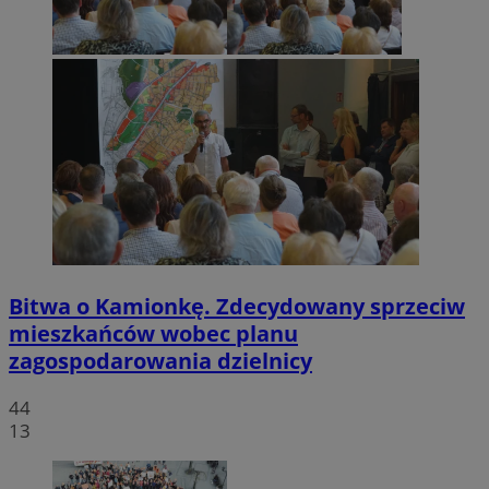
Bitwa o Kamionkę. Zdecydowany sprzeciw
mieszkańców wobec planu
zagospodarowania dzielnicy
44
13