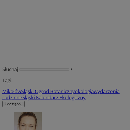
Słuchaj
⏵︎
Tagi:
Mikołów
Śląski Ogród Botaniczny
ekologia
wydarzenia
rodzinne
Śląski Kalendarz Ekologiczny
Udostępnij