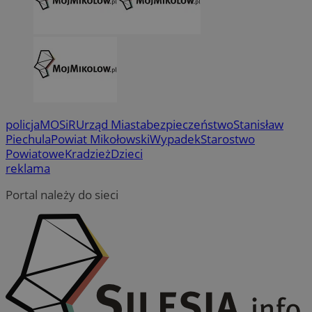
policja
MOSiR
Urząd Miasta
bezpieczeństwo
Stanisław
Piechula
Powiat Mikołowski
Wypadek
Starostwo
Powiatowe
Kradzież
Dzieci
reklama
Portal należy do sieci