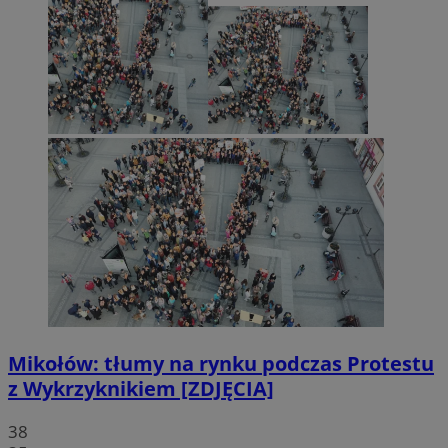
Mikołów: tłumy na rynku podczas Protestu
z Wykrzyknikiem [ZDJĘCIA]
38