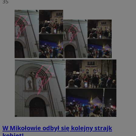
35
W Mikołowie odbył się kolejny strajk
kobiet!