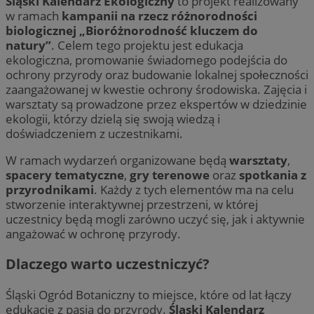
Śląski Kalendarz Ekologiczny
to projekt realizowany
w ramach
kampanii na rzecz różnorodności
biologicznej „Bioróżnorodność kluczem do
natury”
. Celem tego projektu jest edukacja
ekologiczna, promowanie świadomego podejścia do
ochrony przyrody oraz budowanie lokalnej społeczności
zaangażowanej w kwestie ochrony środowiska. Zajęcia i
warsztaty są prowadzone przez ekspertów w dziedzinie
ekologii, którzy dzielą się swoją wiedzą i
doświadczeniem z uczestnikami.
W ramach wydarzeń organizowane będą
warsztaty
,
spacery tematyczne
,
gry terenowe
oraz
spotkania z
przyrodnikami
. Każdy z tych elementów ma na celu
stworzenie interaktywnej przestrzeni, w której
uczestnicy będą mogli zarówno uczyć się, jak i aktywnie
angażować w ochronę przyrody.
Dlaczego warto uczestniczyć?
Śląski Ogród Botaniczny to miejsce, które od lat łączy
edukację z pasją do przyrody.
Śląski Kalendarz