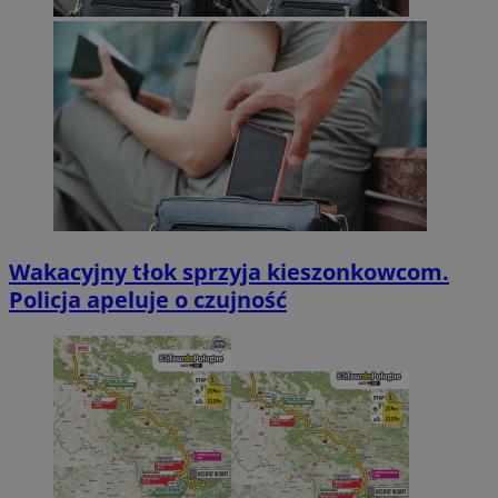
Wakacyjny tłok sprzyja kieszonkowcom.
Policja apeluje o czujność