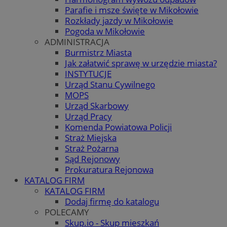
Parafie i msze święte w Mikołowie
Rozkłady jazdy w Mikołowie
Pogoda w Mikołowie
ADMINISTRACJA
Burmistrz Miasta
Jak załatwić sprawę w urzędzie miasta?
INSTYTUCJE
Urząd Stanu Cywilnego
MOPS
Urząd Skarbowy
Urząd Pracy
Komenda Powiatowa Policji
Straż Miejska
Straż Pożarna
Sąd Rejonowy
Prokuratura Rejonowa
KATALOG FIRM
KATALOG FIRM
Dodaj firmę do katalogu
POLECAMY
Skup.io - Skup mieszkań