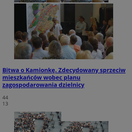
Bitwa o Kamionkę. Zdecydowany sprzeciw
mieszkańców wobec planu
zagospodarowania dzielnicy
44
13