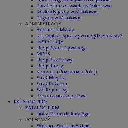
Parafie i msze święte w Mikołowie
Rozkłady jazdy w Mikołowie
Pogoda w Mikołowie
ADMINISTRACJA
Burmistrz Miasta
Jak załatwić sprawę w urzędzie miasta?
INSTYTUCJE
Urząd Stanu Cywilnego
MOPS
Urząd Skarbowy
Urząd Pracy
Komenda Powiatowa Policji
Straż Miejska
Straż Pożarna
Sąd Rejonowy
Prokuratura Rejonowa
KATALOG FIRM
KATALOG FIRM
Dodaj firmę do katalogu
POLECAMY
Skup.io - Skup mieszkań