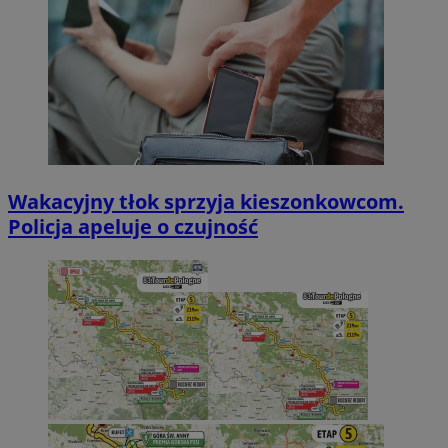
Wakacyjny tłok sprzyja kieszonkowcom.
Policja apeluje o czujność