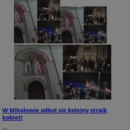
W Mikołowie odbył się kolejny strajk
kobiet!
36