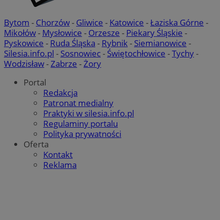
Bytom
-
Chorzów
-
Gliwice
-
Katowice
-
Łaziska Górne
-
Mikołów
-
Mysłowice
-
Orzesze
-
Piekary Śląskie
-
Pyskowice
-
Ruda Śląska
-
Rybnik
-
Siemianowice
-
Silesia.info.pl
-
Sosnowiec
-
Świętochłowice
-
Tychy
-
Wodzisław
-
Zabrze
-
Żory
Portal
Redakcja
Patronat medialny
Praktyki w silesia.info.pl
Regulaminy portalu
Polityka prywatności
Oferta
Kontakt
Reklama