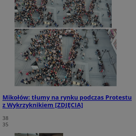
Mikołów: tłumy na rynku podczas Protestu
z Wykrzyknikiem [ZDJĘCIA]
38
35