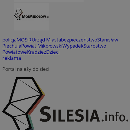
policja
MOSiR
Urząd Miasta
bezpieczeństwo
Stanisław
Piechula
Powiat Mikołowski
Wypadek
Starostwo
Powiatowe
Kradzież
Dzieci
reklama
Portal należy do sieci