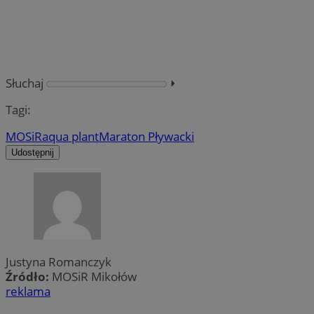
Słuchaj
⏵︎
Tagi:
MOSiR
aqua plant
Maraton Pływacki
Udostępnij
Justyna Romanczyk
Źródło:
MOSiR Mikołów
reklama