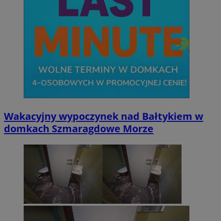
Wakacyjny wypoczynek nad Bałtykiem w
domkach Szmaragdowe Morze