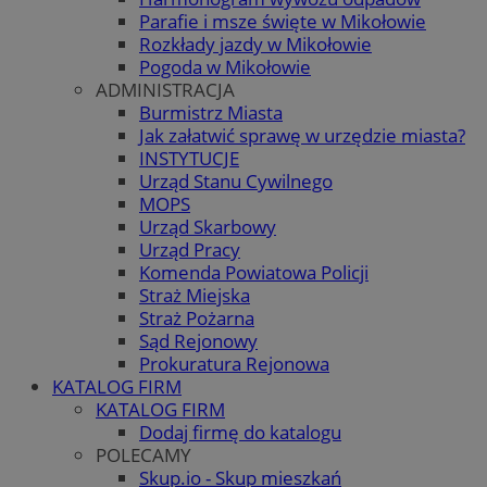
Parafie i msze święte w Mikołowie
Rozkłady jazdy w Mikołowie
Pogoda w Mikołowie
ADMINISTRACJA
Burmistrz Miasta
Jak załatwić sprawę w urzędzie miasta?
INSTYTUCJE
Urząd Stanu Cywilnego
MOPS
Urząd Skarbowy
Urząd Pracy
Komenda Powiatowa Policji
Straż Miejska
Straż Pożarna
Sąd Rejonowy
Prokuratura Rejonowa
KATALOG FIRM
KATALOG FIRM
Dodaj firmę do katalogu
POLECAMY
Skup.io - Skup mieszkań