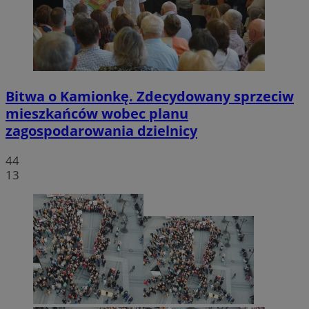
Bitwa o Kamionkę. Zdecydowany sprzeciw
mieszkańców wobec planu
zagospodarowania dzielnicy
44
13