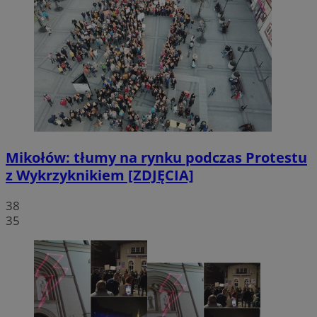
Mikołów: tłumy na rynku podczas Protestu
z Wykrzyknikiem [ZDJĘCIA]
38
35