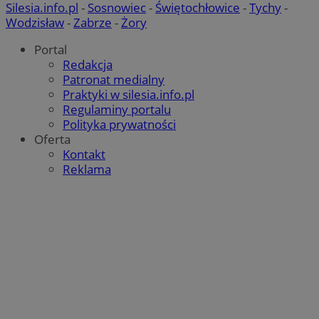
Silesia.info.pl
-
Sosnowiec
-
Świętochłowice
-
Tychy
-
Wodzisław
-
Zabrze
-
Żory
Portal
Redakcja
Patronat medialny
Praktyki w silesia.info.pl
Regulaminy portalu
Polityka prywatności
Oferta
Kontakt
Reklama