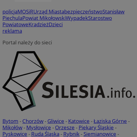
policja
MOSiR
Urząd Miasta
bezpieczeństwo
Stanisław
Piechula
Powiat Mikołowski
Wypadek
Starostwo
Powiatowe
Kradzież
Dzieci
reklama
Portal należy do sieci
Bytom
-
Chorzów
-
Gliwice
-
Katowice
-
Łaziska Górne
-
Mikołów
-
Mysłowice
-
Orzesze
-
Piekary Śląskie
-
Pyskowice
-
Ruda Śląska
-
Rybnik
-
Siemianowice
-