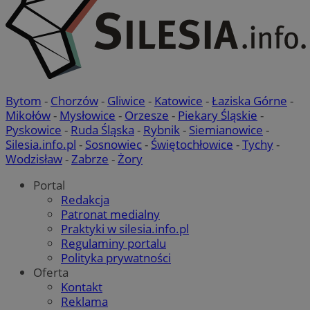
Bytom
-
Chorzów
-
Gliwice
-
Katowice
-
Łaziska Górne
-
Mikołów
-
Mysłowice
-
Orzesze
-
Piekary Śląskie
-
Pyskowice
-
Ruda Śląska
-
Rybnik
-
Siemianowice
-
Silesia.info.pl
-
Sosnowiec
-
Świętochłowice
-
Tychy
-
Wodzisław
-
Zabrze
-
Żory
Portal
Redakcja
Patronat medialny
Praktyki w silesia.info.pl
Regulaminy portalu
Polityka prywatności
Oferta
Kontakt
Reklama