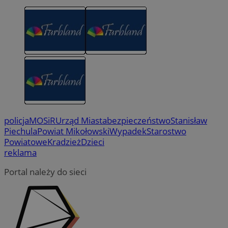
policja
MOSiR
Urząd Miasta
bezpieczeństwo
Stanisław
Piechula
Powiat Mikołowski
Wypadek
Starostwo
Powiatowe
Kradzież
Dzieci
reklama
Portal należy do sieci