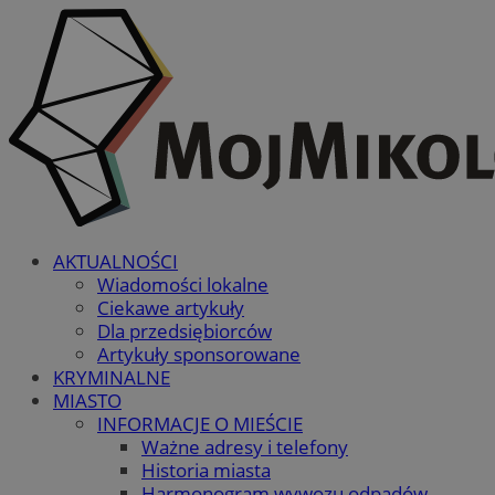
AKTUALNOŚCI
Wiadomości lokalne
Ciekawe artykuły
Dla przedsiębiorców
Artykuły sponsorowane
KRYMINALNE
MIASTO
INFORMACJE O MIEŚCIE
Ważne adresy i telefony
Historia miasta
Harmonogram wywozu odpadów