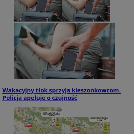
Wakacyjny tłok sprzyja kieszonkowcom.
Policja apeluje o czujność