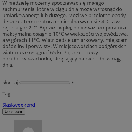
W niedzielę możemy spodziewać się małego
zachmurzenia, które w ciągu dnia może wzrosnąć do
umiarkowanego lub dużego. Możliwe przelotne opady
deszczu. Temperatura minimalna wyniesie 4°C, a w
rejonie gór 2°C. Będzie cieplej, ponieważ temperatura
maksymalna osiągnie 10°C w większości województwa,
a w górach 11°C. Wiatr będzie umiarkowany, miejscami
dość silny i porywisty. W miejscowościach podgórskich
wiatr może osiągnąć 65 km/h, południowy i
południowo-zachodni, skręcający na zachodni w ciągu
dnia.
Słuchaj
⏵︎
Tagi:
Śląsk
weekend
Udostępnij