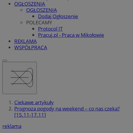
OGŁOSZENIA
OGŁOSZENIA
Dodaj Ogłoszenie
POLECAMY
Protocol IT
Pracuj.pl - Praca w Mikołowie
REKLAMA
WSPÓŁPRACA
Ciekawe artykuły
Prognoza pogody na weekend – co nas czeka?
[15.11-17.11]
reklama