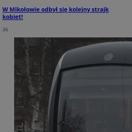
W Mikołowie odbył się kolejny strajk
kobiet!
36