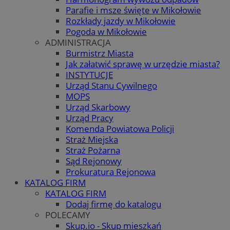
Parafie i msze święte w Mikołowie
Rozkłady jazdy w Mikołowie
Pogoda w Mikołowie
ADMINISTRACJA
Burmistrz Miasta
Jak załatwić sprawę w urzędzie miasta?
INSTYTUCJE
Urząd Stanu Cywilnego
MOPS
Urząd Skarbowy
Urząd Pracy
Komenda Powiatowa Policji
Straż Miejska
Straż Pożarna
Sąd Rejonowy
Prokuratura Rejonowa
KATALOG FIRM
KATALOG FIRM
Dodaj firmę do katalogu
POLECAMY
Skup.io - Skup mieszkań