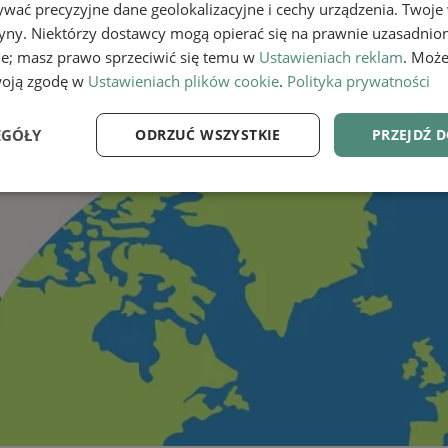
wać precyzyjne dane geolokalizacyjne i cechy urządzenia. Twoje
tryny. Niektórzy dostawcy mogą opierać się na prawnie uzasadnio
ie; masz prawo sprzeciwić się temu w
Ustawieniach reklam
. Może
woją zgodę w
Ustawieniach plików cookie
.
Polityka prywatności
EGÓŁY
ODRZUĆ WSZYSTKIE
PRZEJDŹ 
e
Wydajność
Targetowanie
Fu
Niezbędne
Wydajność
Targetowanie
Funkcjonalność
ie umożliwiają korzystanie z podstawowych funkcji strony internetowej, takich jak log
Bez niezbędnych plików cookie nie można prawidłowo korzystać ze strony internetowe
Provider
/
Okres
Opis
Domena
przechowywania