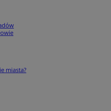
adów
łowie
ie miasta?