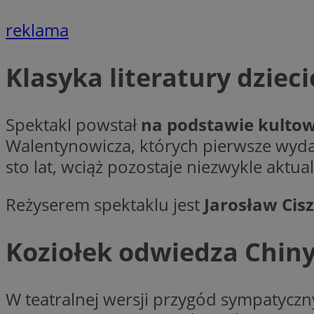
__Secure-YNID
reklama
openstat_lm6n8g2
VISITOR_INFO1_LIV
Klasyka literatury dzieci
__gads
openstat_nuz7z3c
Spektakl powstał
na podstawie kulto
Walentynowicza, których pierwsze wydan
test_cookie
sto lat, wciąż pozostaje niezwykle aktua
_clsk
IDE
Reżyserem spektaklu jest
Jarosław Cis
Koziołek odwiedza Chiny,
_fbp
openstat_xuklp24x
__Secure-
W teatralnej wersji przygód sympatyczn
ROLLOUT_TOKEN