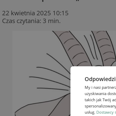
22 kwietnia 2025 10:15
Czas czytania: 3 min.
Odpowiedzia
My i nasi partne
uzyskiwania dost
takich jak Twój a
spersonalizowanyc
usług.
Dostawcy s