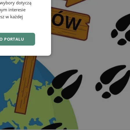
 wybory dotyczą
nym interesie
sz w każdej
DO PORTALU
nkcjonalność
owanie użytkownika i
j.