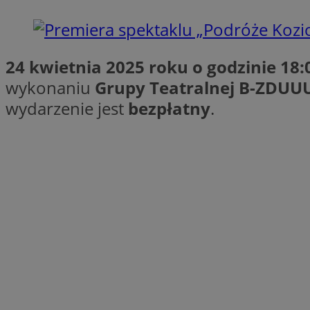
SessID
QeSessID
MvSessID
24 kwietnia 2025 roku o godzinie 18:
CookieScriptConse
wykonaniu
Grupy Teatralnej B-ZDUU
wydarzenie jest
bezpłatny
.
VISITOR_PRIVACY_
Nazwa
Nazwa
Provider
Nazwa
_clsk
WMF-
.upload.w
Uniq
YSC