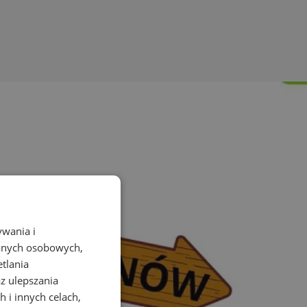
ywania i
danych osobowych,
etlania
az ulepszania
 i innych celach,