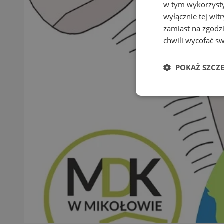
w tym wykorzysty
wyłącznie tej wi
zamiast na zgodz
chwili wycofać s
POKAŻ SZCZ
Niezbędn
Niezbędne pliki cook
zarządzanie kontem. 
Nazwa