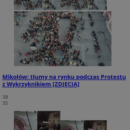
Mikołów: tłumy na rynku podczas Protestu
z Wykrzyknikiem [ZDJĘCIA]
38
35