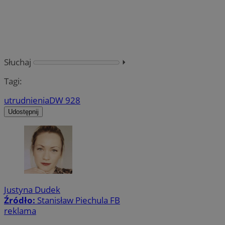
Słuchaj
⏵︎
Tagi:
utrudnienia
DW 928
Udostępnij
Justyna Dudek
Źródło:
Stanisław Piechula FB
reklama