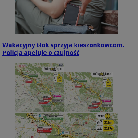
Wakacyjny tłok sprzyja kieszonkowcom.
Policja apeluje o czujność