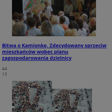
Bitwa o Kamionkę. Zdecydowany sprzeciw
mieszkańców wobec planu
zagospodarowania dzielnicy
44
13