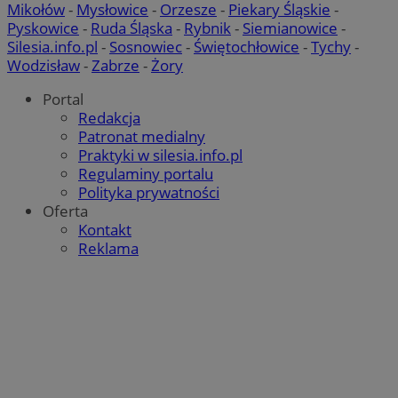
Mikołów
-
Mysłowice
-
Orzesze
-
Piekary Śląskie
-
Pyskowice
-
Ruda Śląska
-
Rybnik
-
Siemianowice
-
Silesia.info.pl
-
Sosnowiec
-
Świętochłowice
-
Tychy
-
Wodzisław
-
Zabrze
-
Żory
Portal
Redakcja
Patronat medialny
Praktyki w silesia.info.pl
Regulaminy portalu
Polityka prywatności
Oferta
Kontakt
Reklama