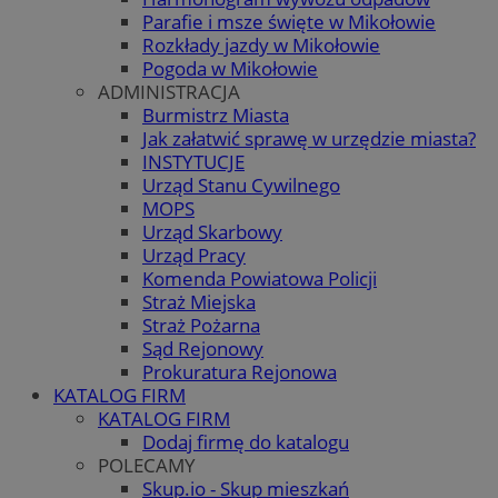
Parafie i msze święte w Mikołowie
Rozkłady jazdy w Mikołowie
Pogoda w Mikołowie
ADMINISTRACJA
Burmistrz Miasta
Jak załatwić sprawę w urzędzie miasta?
INSTYTUCJE
Urząd Stanu Cywilnego
MOPS
Urząd Skarbowy
Urząd Pracy
Komenda Powiatowa Policji
Straż Miejska
Straż Pożarna
Sąd Rejonowy
Prokuratura Rejonowa
KATALOG FIRM
KATALOG FIRM
Dodaj firmę do katalogu
POLECAMY
Skup.io - Skup mieszkań