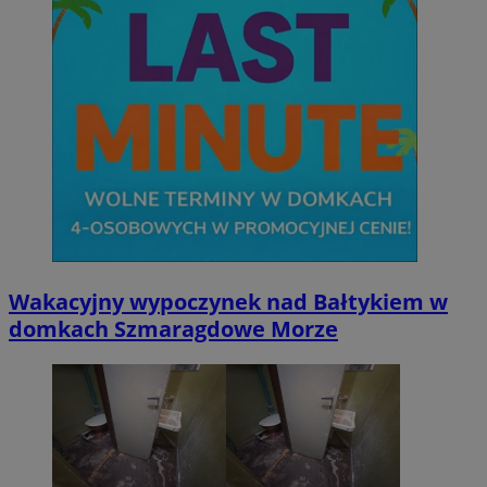
Wakacyjny wypoczynek nad Bałtykiem w
domkach Szmaragdowe Morze