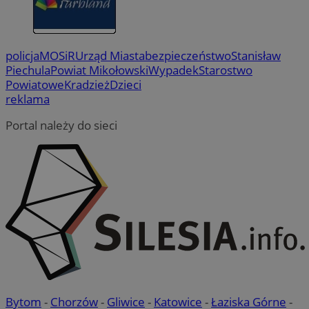
policja
MOSiR
Urząd Miasta
bezpieczeństwo
Stanisław
Piechula
Powiat Mikołowski
Wypadek
Starostwo
Powiatowe
Kradzież
Dzieci
reklama
Portal należy do sieci
Bytom
-
Chorzów
-
Gliwice
-
Katowice
-
Łaziska Górne
-