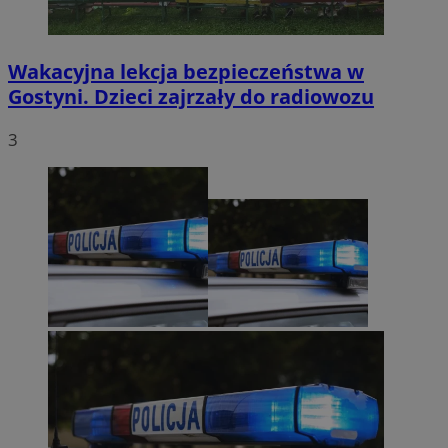
Wakacyjna lekcja bezpieczeństwa w
Gostyni. Dzieci zajrzały do radiowozu
3