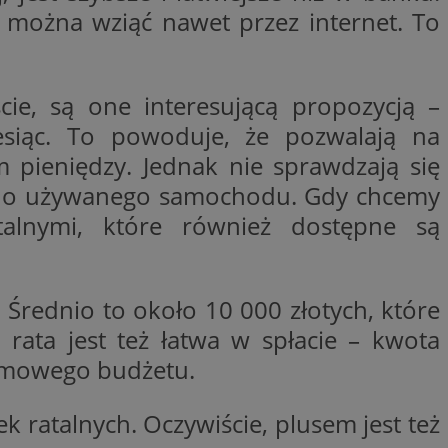
 można wziąć nawet przez internet. To
ikator sesji.
ikator sesji.
ikator sesji.
ie, są one interesującą propozycją –
 usługę Cookie-
erencji dotyczących
siąc. To powoduje, że pozwalają na
Jest to konieczne,
 działał poprawnie.
pieniędzy. Jednak nie sprawdzają się
acje o zgodzie
upno używanego samochodu. Gdy chcemy
ch dotyczących
itryny. Rejestruje
talnymi, które również dostępne są
ści i ustawień
nie w kolejnych
 nie musi ponownie
o zwiększa wygodę i
nych.
Średnio to około 10 000 złotych, które
rata jest też łatwa w spłacie – kwota
domowego budżetu.
unikalnych
est powiązany z
ści multimedialnych
Microsoft Clarity
be w celu śledzenia
k ratalnych. Oczywiście, plusem jest też
n używany do
nformacji o sesji