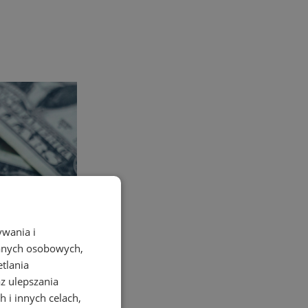
ywania i
danych osobowych,
etlania
az ulepszania
 i innych celach,