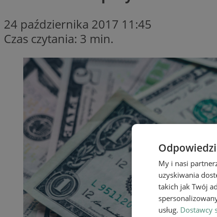
24 października 2017 11:45
Czas czytania: 3 min.
Odpowiedzia
My i nasi partne
uzyskiwania dost
takich jak Twój a
spersonalizowanyc
usług.
Dostawcy s