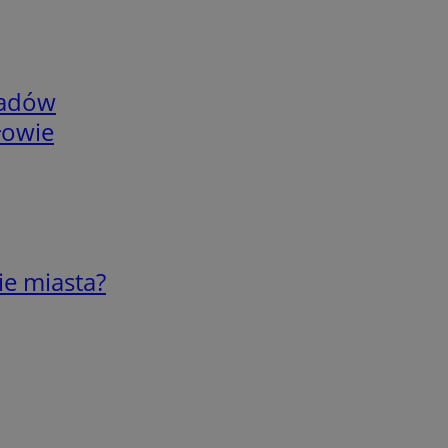
adów
łowie
ie miasta?