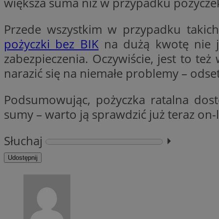
większa suma niż w przypadku pożyczek
__Secure-YNID
Przede wszystkim w przypadku takich
openstat_lm6n8g2
VISITOR_INFO1_LIV
pożyczki bez BIK
na dużą kwotę nie j
zabezpieczenia. Oczywiście, jest to te
narazić się na niemałe problemy – odse
__gads
openstat_nuz7z3c
Podsumowując, pożyczka ratalna dost
test_cookie
sumy – warto ją sprawdzić już teraz on
_clsk
IDE
Słuchaj
⏵︎
Udostępnij
_fbp
openstat_xuklp24x
__Secure-
ROLLOUT_TOKEN