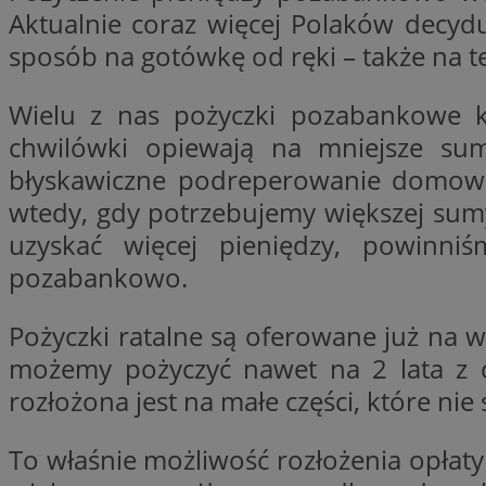
Aktualnie coraz więcej Polaków decyd
SessID
sposób na gotówkę od ręki – także na t
QeSessID
MvSessID
Wielu z nas pożyczki pozabankowe ko
CookieScriptConse
chwilówki opiewają na mniejsze su
błyskawiczne podreperowanie domoweg
VISITOR_PRIVACY_
wtedy, gdy potrzebujemy większej su
uzyskać więcej pieniędzy, powinni
pozabankowo.
Pożyczki ratalne są oferowane już na 
możemy pożyczyć nawet na 2 lata z co
Nazwa
Nazwa
Provider
rozłożona jest na małe części, które 
Nazwa
_clsk
WMF-
.upload.w
Uniq
YSC
To właśnie możliwość rozłożenia opłaty 