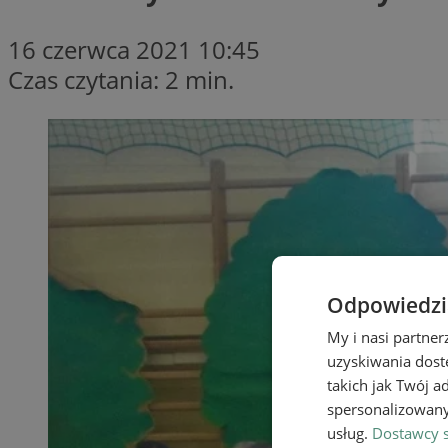
16 czerwca 2021 10:45
Czas czytania: 2 min.
Odpowiedzia
My i nasi partne
uzyskiwania dost
takich jak Twój a
spersonalizowanyc
usług.
Dostawcy s