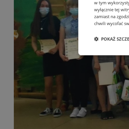
w tym wykorzysty
wyłącznie tej wi
zamiast na zgodz
chwili wycofać s
POKAŻ SZCZ
Niezbędn
Niezbędne pliki cook
zarządzanie kontem. 
Nazwa