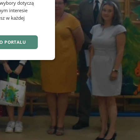
 wybory dotyczą
nym interesie
sz w każdej
DO PORTALU
nkcjonalność
owanie użytkownika i
j.