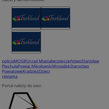
policja
MOSiR
Urząd Miasta
bezpieczeństwo
Stanisław
Piechula
Powiat Mikołowski
Wypadek
Starostwo
Powiatowe
Kradzież
Dzieci
reklama
Portal należy do sieci