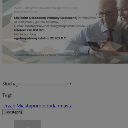
Słuchaj
⏵︎
Tagi:
Urząd Miasta
pomoc
rada miasta
Udostępnij