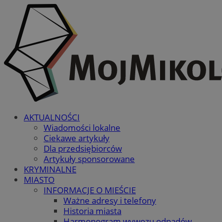
AKTUALNOŚCI
Wiadomości lokalne
Ciekawe artykuły
Dla przedsiębiorców
Artykuły sponsorowane
KRYMINALNE
MIASTO
INFORMACJE O MIEŚCIE
Ważne adresy i telefony
Historia miasta
Harmonogram wywozu odpadów