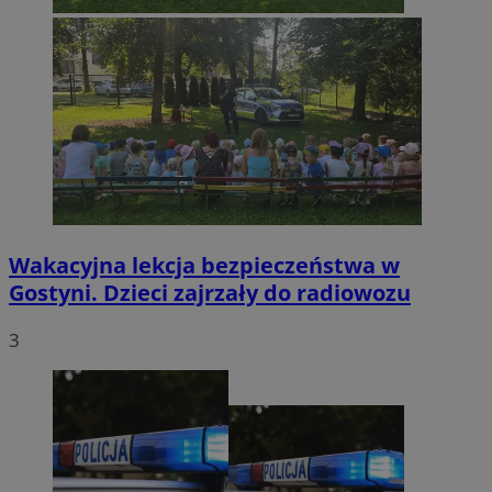
Wakacyjna lekcja bezpieczeństwa w
Gostyni. Dzieci zajrzały do radiowozu
3