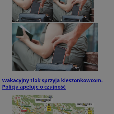
Wakacyjny tłok sprzyja kieszonkowcom.
Policja apeluje o czujność