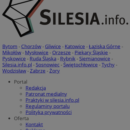
Bytom
-
Chorzów
-
Gliwice
-
Katowice
-
Łaziska Górne
-
Mikołów
-
Mysłowice
-
Orzesze
-
Piekary Śląskie
-
Pyskowice
-
Ruda Śląska
-
Rybnik
-
Siemianowice
-
Silesia.info.pl
-
Sosnowiec
-
Świętochłowice
-
Tychy
-
Wodzisław
-
Zabrze
-
Żory
Portal
Redakcja
Patronat medialny
Praktyki w silesia.info.pl
Regulaminy portalu
Polityka prywatności
Oferta
Kontakt