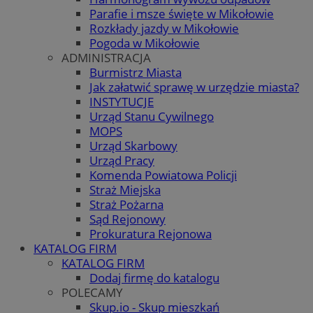
Parafie i msze święte w Mikołowie
Rozkłady jazdy w Mikołowie
Pogoda w Mikołowie
ADMINISTRACJA
Burmistrz Miasta
Jak załatwić sprawę w urzędzie miasta?
INSTYTUCJE
Urząd Stanu Cywilnego
MOPS
Urząd Skarbowy
Urząd Pracy
Komenda Powiatowa Policji
Straż Miejska
Straż Pożarna
Sąd Rejonowy
Prokuratura Rejonowa
KATALOG FIRM
KATALOG FIRM
Dodaj firmę do katalogu
POLECAMY
Skup.io - Skup mieszkań