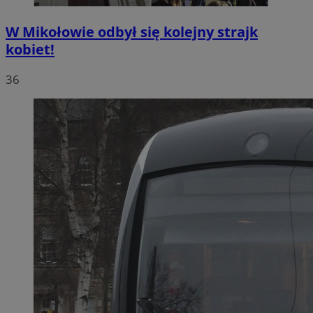
W Mikołowie odbył się kolejny strajk
kobiet!
36