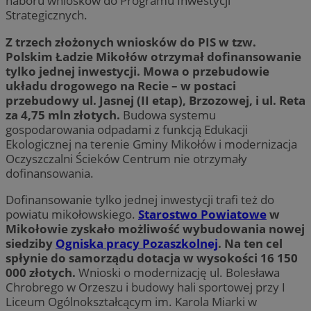
naboru wniosków do Programu Inwestycji
Strategicznych.
Z trzech złożonych wniosków do PIS w tzw.
Polskim Ładzie Mikołów otrzymał dofinansowanie
tylko jednej inwestycji. Mowa o przebudowie
układu drogowego na Recie – w postaci
przebudowy ul. Jasnej (II etap), Brzozowej, i ul. Reta
za 4,75 mln złotych.
Budowa systemu
gospodarowania odpadami z funkcją Edukacji
Ekologicznej na terenie Gminy Mikołów i modernizacja
Oczyszczalni Ścieków Centrum nie otrzymały
dofinansowania.
Dofinansowanie tylko jednej inwestycji trafi też do
powiatu mikołowskiego.
Starostwo Powiatowe
w
Mikołowie zyskało możliwość wybudowania nowej
siedziby
Ogniska pracy Pozaszkolnej
. Na ten cel
spłynie do samorządu dotacja w wysokości 16 150
000 złotych.
Wnioski o modernizację ul. Bolesława
Chrobrego w Orzeszu i budowy hali sportowej przy I
Liceum Ogólnokształcącym im. Karola Miarki w