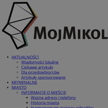
AKTUALNOŚCI
Wiadomości lokalne
Ciekawe artykuły
Dla przedsiębiorców
Artykuły sponsorowane
KRYMINALNE
MIASTO
INFORMACJE O MIEŚCIE
Ważne adresy i telefony
Historia miasta
Harmonogram wywozu odpadów