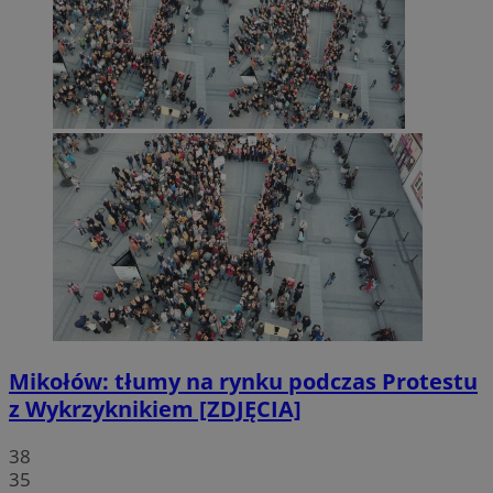
Mikołów: tłumy na rynku podczas Protestu
z Wykrzyknikiem [ZDJĘCIA]
38
35