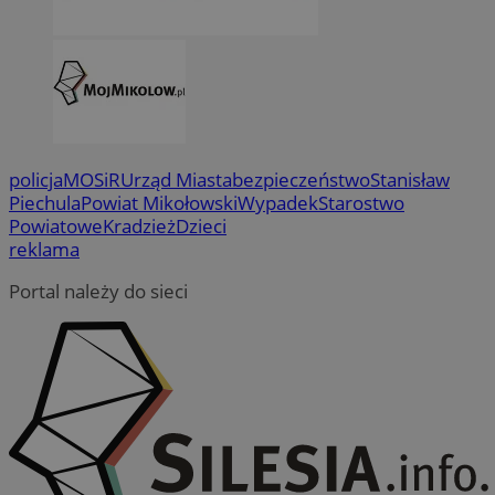
policja
MOSiR
Urząd Miasta
bezpieczeństwo
Stanisław
Piechula
Powiat Mikołowski
Wypadek
Starostwo
Powiatowe
Kradzież
Dzieci
reklama
Portal należy do sieci