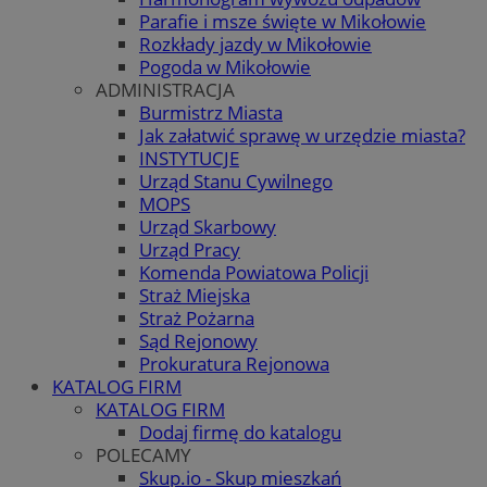
Parafie i msze święte w Mikołowie
Rozkłady jazdy w Mikołowie
Pogoda w Mikołowie
ADMINISTRACJA
Burmistrz Miasta
Jak załatwić sprawę w urzędzie miasta?
INSTYTUCJE
Urząd Stanu Cywilnego
MOPS
Urząd Skarbowy
Urząd Pracy
Komenda Powiatowa Policji
Straż Miejska
Straż Pożarna
Sąd Rejonowy
Prokuratura Rejonowa
KATALOG FIRM
KATALOG FIRM
Dodaj firmę do katalogu
POLECAMY
Skup.io - Skup mieszkań