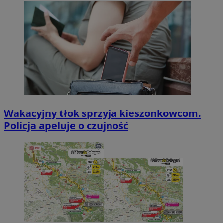
Wakacyjny tłok sprzyja kieszonkowcom.
Policja apeluje o czujność