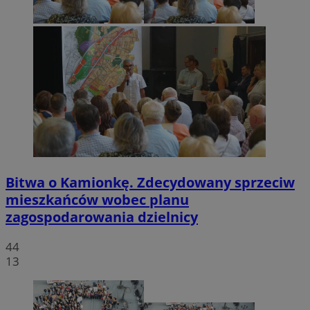
Bitwa o Kamionkę. Zdecydowany sprzeciw
mieszkańców wobec planu
zagospodarowania dzielnicy
44
13