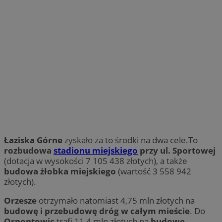
Łaziska Górne
zyskało za to środki na dwa cele.To
rozbudowa
stadionu miejskiego
przy ul. Sportowej
(dotacja w wysokości 7 105 438 złotych), a także
budowa żłobka miejskiego
(wartość 3 558 942
złotych).
Orzesze
otrzymało natomiast 4,75 mln złotych na
budowę i przebudowę dróg w całym mieście
. Do
Ornontowic
trafi 11,4 mln złotych na
budowę