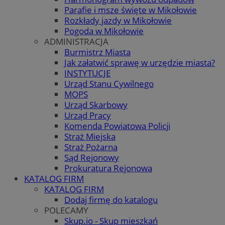
Parafie i msze święte w Mikołowie
Rozkłady jazdy w Mikołowie
Pogoda w Mikołowie
ADMINISTRACJA
Burmistrz Miasta
Jak załatwić sprawę w urzędzie miasta?
INSTYTUCJE
Urząd Stanu Cywilnego
MOPS
Urząd Skarbowy
Urząd Pracy
Komenda Powiatowa Policji
Straż Miejska
Straż Pożarna
Sąd Rejonowy
Prokuratura Rejonowa
KATALOG FIRM
KATALOG FIRM
Dodaj firmę do katalogu
POLECAMY
Skup.io - Skup mieszkań