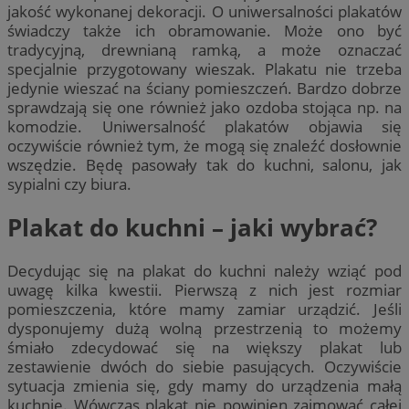
jakość wykonanej dekoracji. O uniwersalności plakatów
świadczy także ich obramowanie. Może ono być
tradycyjną, drewnianą ramką, a może oznaczać
specjalnie przygotowany wieszak. Plakatu nie trzeba
jedynie wieszać na ściany pomieszczeń. Bardzo dobrze
sprawdzają się one również jako ozdoba stojąca np. na
komodzie. Uniwersalność plakatów objawia się
oczywiście również tym, że mogą się znaleźć dosłownie
wszędzie. Będę pasowały tak do kuchni, salonu, jak
sypialni czy biura.
Plakat do kuchni – jaki wybrać?
Decydując się na plakat do kuchni należy wziąć pod
uwagę kilka kwestii. Pierwszą z nich jest rozmiar
pomieszczenia, które mamy zamiar urządzić. Jeśli
dysponujemy dużą wolną przestrzenią to możemy
śmiało zdecydować się na większy plakat lub
zestawienie dwóch do siebie pasujących. Oczywiście
sytuacja zmienia się, gdy mamy do urządzenia małą
kuchnię. Wówczas plakat nie powinien zajmować całej