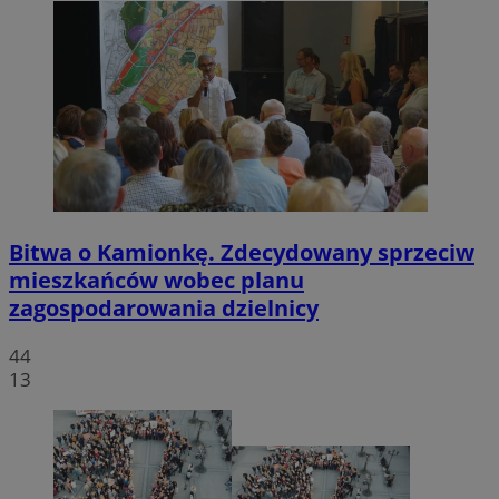
Bitwa o Kamionkę. Zdecydowany sprzeciw
mieszkańców wobec planu
zagospodarowania dzielnicy
44
13