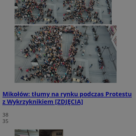
Mikołów: tłumy na rynku podczas Protestu
z Wykrzyknikiem [ZDJĘCIA]
38
35