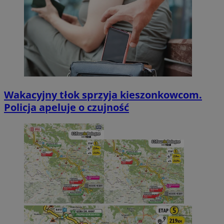
Wakacyjny tłok sprzyja kieszonkowcom.
Policja apeluje o czujność