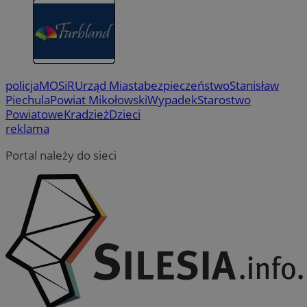
policja
MOSiR
Urząd Miasta
bezpieczeństwo
Stanisław
Piechula
Powiat Mikołowski
Wypadek
Starostwo
Powiatowe
Kradzież
Dzieci
reklama
Portal należy do sieci