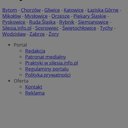
Bytom
-
Chorzów
-
Gliwice
-
Katowice
-
Łaziska Górne
-
Mikołów
-
Mysłowice
-
Orzesze
-
Piekary Śląskie
-
Pyskowice
-
Ruda Śląska
-
Rybnik
-
Siemianowice
-
Silesia.info.pl
-
Sosnowiec
-
Świętochłowice
-
Tychy
-
Wodzisław
-
Zabrze
-
Żory
Portal
Redakcja
Patronat medialny
Praktyki w silesia.info.pl
Regulaminy portalu
Polityka prywatności
Oferta
Kontakt
Reklama