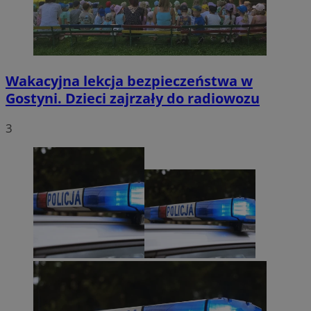
Wakacyjna lekcja bezpieczeństwa w
Gostyni. Dzieci zajrzały do radiowozu
3