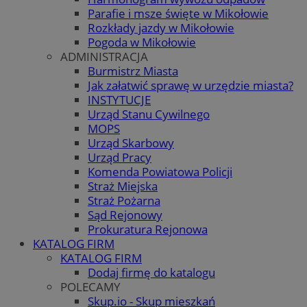
Parafie i msze święte w Mikołowie
Rozkłady jazdy w Mikołowie
Pogoda w Mikołowie
ADMINISTRACJA
Burmistrz Miasta
Jak załatwić sprawę w urzędzie miasta?
INSTYTUCJE
Urząd Stanu Cywilnego
MOPS
Urząd Skarbowy
Urząd Pracy
Komenda Powiatowa Policji
Straż Miejska
Straż Pożarna
Sąd Rejonowy
Prokuratura Rejonowa
KATALOG FIRM
KATALOG FIRM
Dodaj firmę do katalogu
POLECAMY
Skup.io - Skup mieszkań