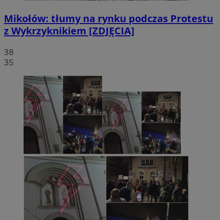
Mikołów: tłumy na rynku podczas Protestu
z Wykrzyknikiem [ZDJĘCIA]
38
35