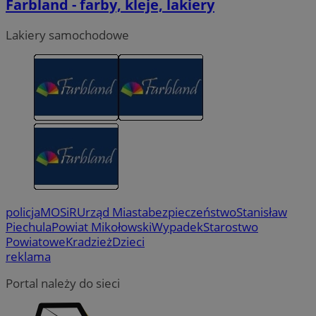
Farbland - farby, kleje, lakiery
Lakiery samochodowe
policja
MOSiR
Urząd Miasta
bezpieczeństwo
Stanisław
Piechula
Powiat Mikołowski
Wypadek
Starostwo
Powiatowe
Kradzież
Dzieci
reklama
Portal należy do sieci