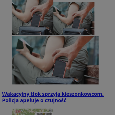
Wakacyjny tłok sprzyja kieszonkowcom.
Policja apeluje o czujność