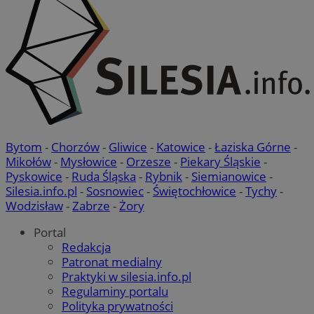
Bytom
-
Chorzów
-
Gliwice
-
Katowice
-
Łaziska Górne
-
Mikołów
-
Mysłowice
-
Orzesze
-
Piekary Śląskie
-
Pyskowice
-
Ruda Śląska
-
Rybnik
-
Siemianowice
-
Silesia.info.pl
-
Sosnowiec
-
Świętochłowice
-
Tychy
-
Wodzisław
-
Zabrze
-
Żory
Portal
Redakcja
Patronat medialny
Praktyki w silesia.info.pl
Regulaminy portalu
Polityka prywatności