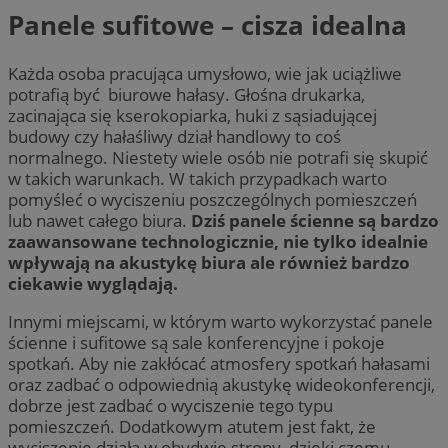
Panele sufitowe – cisza idealna
Każda osoba pracująca umysłowo, wie jak uciążliwe
potrafią być biurowe hałasy. Głośna drukarka,
zacinająca się kserokopiarka, huki z sąsiadującej
budowy czy hałaśliwy dział handlowy to coś
normalnego. Niestety wiele osób nie potrafi się skupić
w takich warunkach. W takich przypadkach warto
pomyśleć o wyciszeniu poszczególnych pomieszczeń
lub nawet całego biura.
Dziś panele ścienne są bardzo
zaawansowane technologicznie, nie tylko idealnie
wpływają na akustykę biura ale również bardzo
ciekawie wyglądają.
Innymi miejscami, w którym warto wykorzystać panele
ścienne i sufitowe są sale konferencyjne i pokoje
spotkań. Aby nie zakłócać atmosfery spotkań hałasami
oraz zadbać o odpowiednią akustykę wideokonferencji,
dobrze jest zadbać o wyciszenie tego typu
pomieszczeń. Dodatkowym atutem jest fakt, że
wyciszenie działa w obydwie strony, dzięki czemu