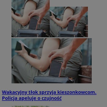
Wakacyjny tłok sprzyja kieszonkowcom.
Policja apeluje o czujność