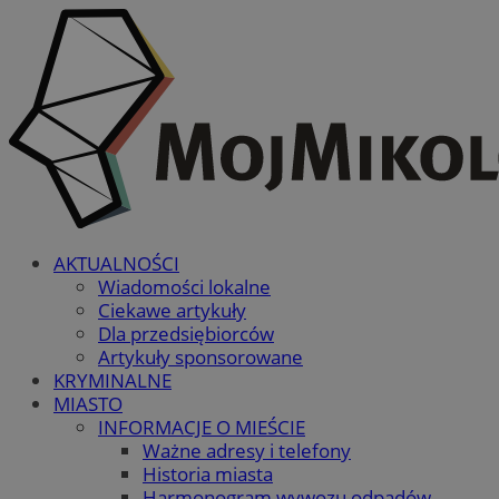
AKTUALNOŚCI
Wiadomości lokalne
Ciekawe artykuły
Dla przedsiębiorców
Artykuły sponsorowane
KRYMINALNE
MIASTO
INFORMACJE O MIEŚCIE
Ważne adresy i telefony
Historia miasta
Harmonogram wywozu odpadów