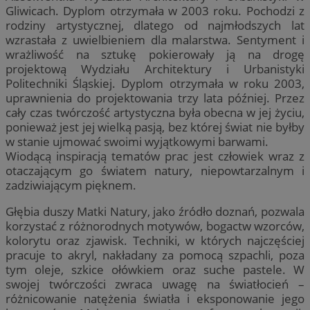
Gliwicach. Dyplom otrzymała w 2003 roku. Pochodzi z
rodziny artystycznej, dlatego od najmłodszych lat
wzrastała z uwielbieniem dla malarstwa. Sentyment i
wrażliwość na sztukę pokierowały ją na drogę
projektową Wydziału Architektury i Urbanistyki
Politechniki Śląskiej. Dyplom otrzymała w roku 2003,
uprawnienia do projektowania trzy lata później. Przez
cały czas twórczość artystyczna była obecna w jej życiu,
ponieważ jest jej wielką pasją, bez której świat nie byłby
w stanie ujmować swoimi wyjątkowymi barwami.
Wiodącą inspiracją tematów prac jest człowiek wraz z
otaczającym go światem natury, niepowtarzalnym i
zadziwiającym pięknem.
Głębia duszy Matki Natury, jako źródło doznań, pozwala
korzystać z różnorodnych motywów, bogactw wzorców,
kolorytu oraz zjawisk. Techniki, w których najczęściej
pracuje to akryl, nakładany za pomocą szpachli, poza
tym oleje, szkice ołówkiem oraz suche pastele. W
swojej twórczości zwraca uwagę na światłocień –
różnicowanie natężenia światła i eksponowanie jego