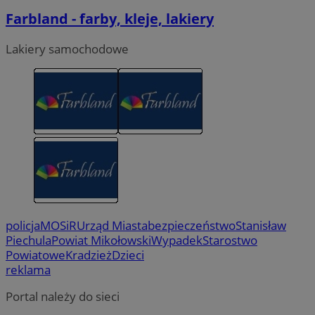
Farbland - farby, kleje, lakiery
Lakiery samochodowe
policja
MOSiR
Urząd Miasta
bezpieczeństwo
Stanisław
Piechula
Powiat Mikołowski
Wypadek
Starostwo
Powiatowe
Kradzież
Dzieci
reklama
Portal należy do sieci