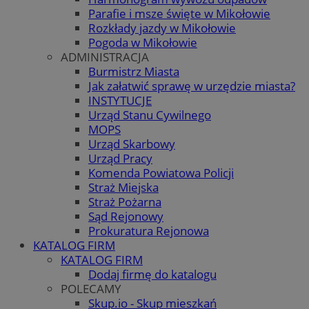
Parafie i msze święte w Mikołowie
Rozkłady jazdy w Mikołowie
Pogoda w Mikołowie
ADMINISTRACJA
Burmistrz Miasta
Jak załatwić sprawę w urzędzie miasta?
INSTYTUCJE
Urząd Stanu Cywilnego
MOPS
Urząd Skarbowy
Urząd Pracy
Komenda Powiatowa Policji
Straż Miejska
Straż Pożarna
Sąd Rejonowy
Prokuratura Rejonowa
KATALOG FIRM
KATALOG FIRM
Dodaj firmę do katalogu
POLECAMY
Skup.io - Skup mieszkań