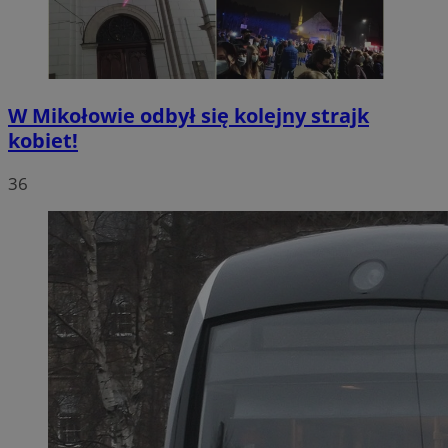
W Mikołowie odbył się kolejny strajk
kobiet!
36