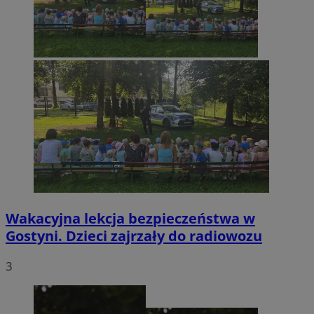
Wakacyjna lekcja bezpieczeństwa w
Gostyni. Dzieci zajrzały do radiowozu
3