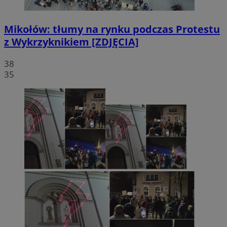
Mikołów: tłumy na rynku podczas Protestu
z Wykrzyknikiem [ZDJĘCIA]
38
35