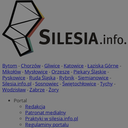
Bytom
-
Chorzów
-
Gliwice
-
Katowice
-
Łaziska Górne
-
Mikołów
-
Mysłowice
-
Orzesze
-
Piekary Śląskie
-
Pyskowice
-
Ruda Śląska
-
Rybnik
-
Siemianowice
-
Silesia.info.pl
-
Sosnowiec
-
Świętochłowice
-
Tychy
-
Wodzisław
-
Zabrze
-
Żory
Portal
Redakcja
Patronat medialny
Praktyki w silesia.info.pl
Regulaminy portalu