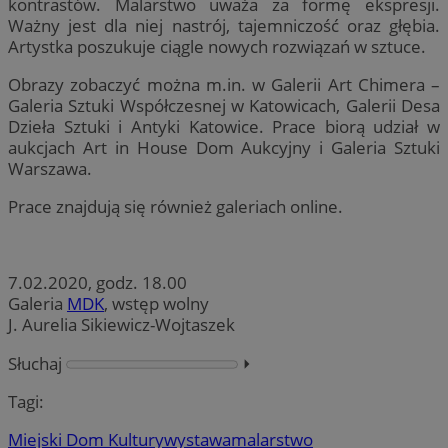
kontrastów. Malarstwo uważa za formę ekspresji.
Ważny jest dla niej nastrój, tajemniczość oraz głębia.
Artystka poszukuje ciągle nowych rozwiązań w sztuce.
Obrazy zobaczyć można m.in. w Galerii Art Chimera –
Galeria Sztuki Współczesnej w Katowicach, Galerii Desa
Dzieła Sztuki i Antyki Katowice. Prace biorą udział w
aukcjach Art in House Dom Aukcyjny i Galeria Sztuki
Warszawa.
Prace znajdują się również galeriach online.
7.02.2020, godz. 18.00
Galeria
MDK
, wstęp wolny
J. Aurelia Sikiewicz-Wojtaszek
Słuchaj
⏵︎
Tagi:
Miejski Dom Kultury
wystawa
malarstwo