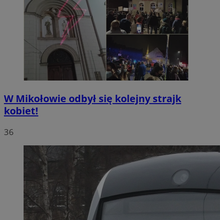
W Mikołowie odbył się kolejny strajk
kobiet!
36