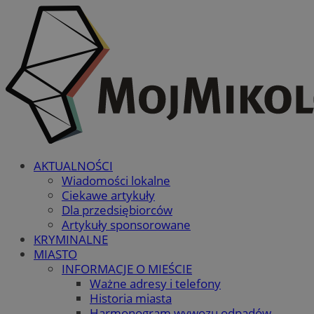
AKTUALNOŚCI
Wiadomości lokalne
Ciekawe artykuły
Dla przedsiębiorców
Artykuły sponsorowane
KRYMINALNE
MIASTO
INFORMACJE O MIEŚCIE
Ważne adresy i telefony
Historia miasta
Harmonogram wywozu odpadów