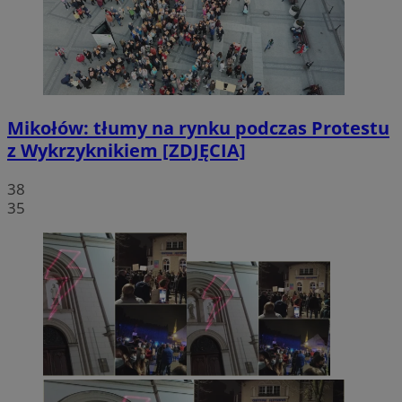
Mikołów: tłumy na rynku podczas Protestu
z Wykrzyknikiem [ZDJĘCIA]
38
35