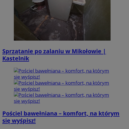
Sprzątanie po zalaniu w Mikołowie |
Kastelnik
Pościel bawełniana – komfort, na którym
się wyśpisz!