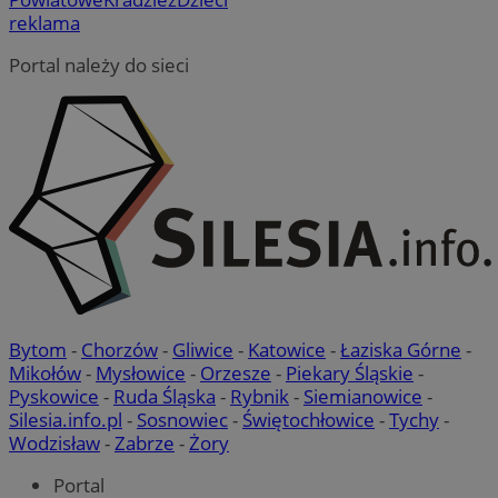
reklama
Portal należy do sieci
Bytom
-
Chorzów
-
Gliwice
-
Katowice
-
Łaziska Górne
-
Mikołów
-
Mysłowice
-
Orzesze
-
Piekary Śląskie
-
Pyskowice
-
Ruda Śląska
-
Rybnik
-
Siemianowice
-
Silesia.info.pl
-
Sosnowiec
-
Świętochłowice
-
Tychy
-
Wodzisław
-
Zabrze
-
Żory
Portal