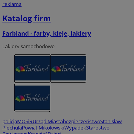
reklama
Katalog firm
Farbland - farby, kleje, lakiery
Lakiery samochodowe
policja
MOSiR
Urząd Miasta
bezpieczeństwo
Stanisław
Piechula
Powiat Mikołowski
Wypadek
Starostwo
Powiatowe
Kradzież
Dzieci