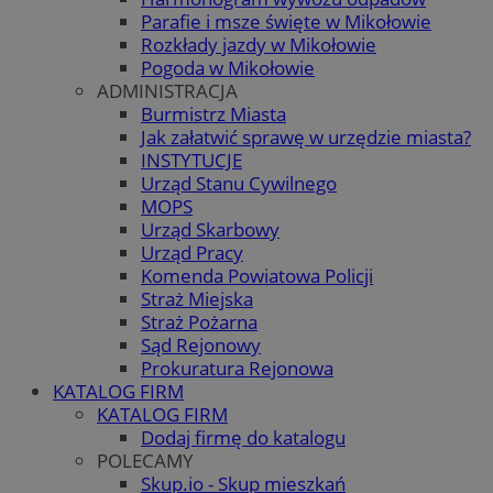
Parafie i msze święte w Mikołowie
Rozkłady jazdy w Mikołowie
Pogoda w Mikołowie
ADMINISTRACJA
Burmistrz Miasta
Jak załatwić sprawę w urzędzie miasta?
INSTYTUCJE
Urząd Stanu Cywilnego
MOPS
Urząd Skarbowy
Urząd Pracy
Komenda Powiatowa Policji
Straż Miejska
Straż Pożarna
Sąd Rejonowy
Prokuratura Rejonowa
KATALOG FIRM
KATALOG FIRM
Dodaj firmę do katalogu
POLECAMY
Skup.io - Skup mieszkań