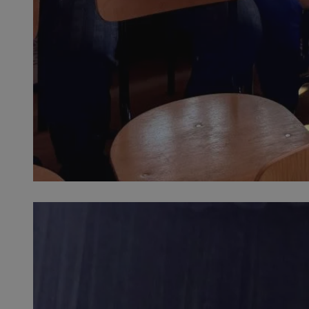
SessID
QeSessID
MvSessID
CookieScriptConse
VISITOR_PRIVACY_
Nazwa
Nazwa
Provider
Nazwa
_clsk
WMF-
.upload.w
Uniq
YSC