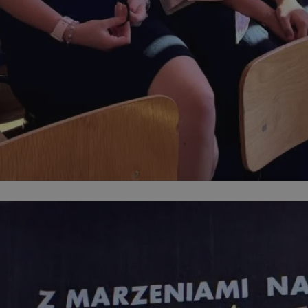
mojmikolow.pl
1 rok
Ten plik cookie przechowuje identyf
mojmikolow.pl
1 rok
Ten plik cookie przechowuje identyf
mojmikolow.pl
1 rok
Ten plik cookie przechowuje identyf
nt
4 tygodnie 2 dni
Ten plik cookie jest używany przez
CookieScript
Script.com do zapamiętywania pref
mojmikolow.pl
zgody użytkownika na pliki cookie. 
aby baner cookie Cookie-Script.com
METADATA
5 miesięcy 4
Ten plik cookie przechowuje inform
YouTube
tygodnie
użytkownika oraz jego preferencja
.youtube.com
prywatności podczas korzystania z w
wybory dotyczące polityki prywatno
zgody, zapewniając ich przestrzega
wizytach. Dzięki temu użytkownik
konfigurować swoich preferencji, c
zgodność z regulacjami ochrony da
Google Privacy Policy
Okres
Provider
/
Okres
/
Domena
Opis
Opis
Provider
/
przechowywania
Okres
Domena
przechowywania
Opis
Domena
przechowywania
ikimedia.org
1 rok
Ten plik cookie jest używany do identyfikowania 
1 dzień
Ten plik cookie j
Microsoft
użytkowników oraz optymalizacji dostarczania tre
oprogramowaniem 
mojmikolow.pl
Sesja
Ten plik cookie jest ustawiany przez YouTu
Google LLC
i zasobów zewnętrznych.
analytics. Jest o
wyświetleń osadzonych filmów.
.youtube.com
przechowywania i