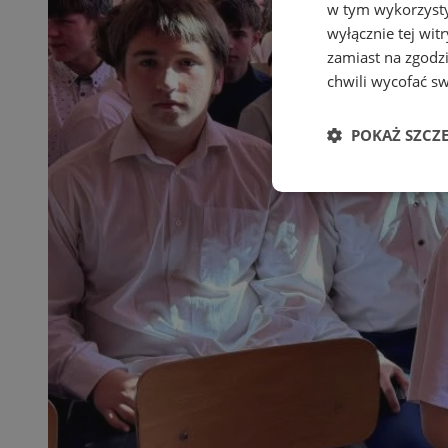
w tym wykorzysty
wyłącznie tej wi
zamiast na zgodz
chwili wycofać s
POKAŻ SZCZ
Niezbędn
Niezbędne pliki cook
zarządzanie kontem. 
Nazwa