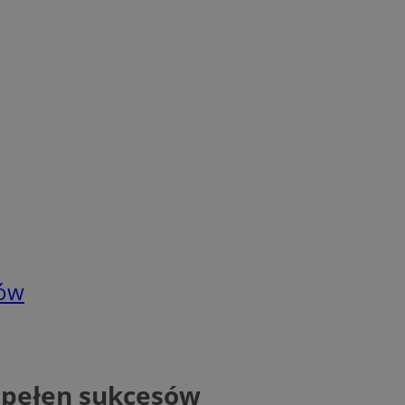
sów
 pełen sukcesów