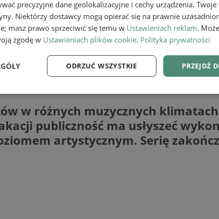
wać precyzyjne dane geolokalizacyjne i cechy urządzenia. Twoje
tryny. Niektórzy dostawcy mogą opierać się na prawnie uzasadnio
ie; masz prawo sprzeciwić się temu w
Ustawieniach reklam
. Może
woją zgodę w
Ustawieniach plików cookie
.
Polityka prywatności
EGÓŁY
ODRZUĆ WSZYSTKIE
PRZEJDŹ 
e
Wydajność
Targetowanie
Fu
rtów w różnych muzycznych klimatach
akacji publiczność ma usłyszeć wyk
oziomem artystycznym. Serię zakończ
Niezbędne
Wydajność
Targetowanie
Funkcjonalność
ie umożliwiają korzystanie z podstawowych funkcji strony internetowej, takich jak log
Bez niezbędnych plików cookie nie można prawidłowo korzystać ze strony internetowe
Provider
/
Okres
Opis
Domena
przechowywania