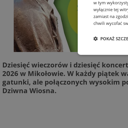
w tym wykorzysty
wyłącznie tej wi
zamiast na zgodz
chwili wycofać s
POKAŻ SZCZ
Niezbędn
Dziesięć wieczorów i dziesięć konce
2026 w Mikołowie. W każdy piątek w
gatunki, ale połączonych wysokim p
Dziwna Wiosna.
Niezbędne pliki cook
zarządzanie kontem. 
Nazwa