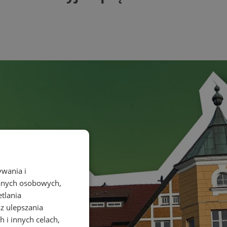
ywania i
danych osobowych,
etlania
az ulepszania
 i innych celach,