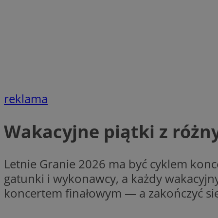
SessID
QeSessID
MvSessID
CookieScriptConse
VISITOR_PRIVACY_
reklama
Wakacyjne piątki z róż
Letnie Granie 2026 ma być cyklem konc
Nazwa
Nazwa
Provider
gatunki i wykonawcy, a każdy wakacyjny
Nazwa
koncertem finałowym — a zakończyć si
_clsk
WMF-
.upload.w
Uniq
YSC