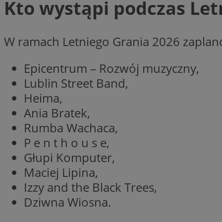
Kto wystąpi podczas Let
__Secure-YNID
openstat_lm6n8g2
VISITOR_INFO1_LIV
W ramach Letniego Grania 2026 zaplan
Epicentrum – Rozwój muzyczny,
__gads
openstat_nuz7z3c
Lublin Street Band,
Heima,
test_cookie
Ania Bratek,
Rumba Wachaca,
_clsk
IDE
P e n t h o u s e,
Głupi Komputer,
Maciej Lipina,
_fbp
Izzy and the Black Trees,
openstat_xuklp24x
Dziwna Wiosna.
__Secure-
ROLLOUT_TOKEN