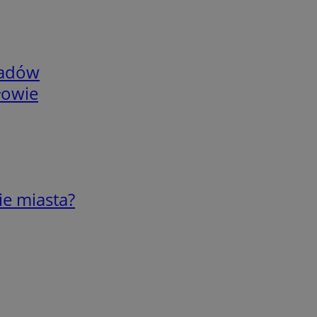
adów
łowie
ie miasta?