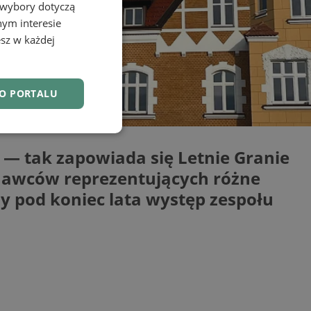
 wybory dotyczą
nym interesie
sz w każdej
DO PORTALU
nkcjonalność
 — tak zapowiada się Letnie Granie
onawców reprezentujących różne
y pod koniec lata występ zespołu
owanie użytkownika i
j.