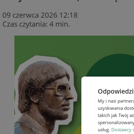
09 czerwca 2026 12:18
Czas czytania: 4 min.
Odpowiedzia
My i nasi partne
uzyskiwania dost
takich jak Twój a
spersonalizowanyc
usług.
Dostawcy s