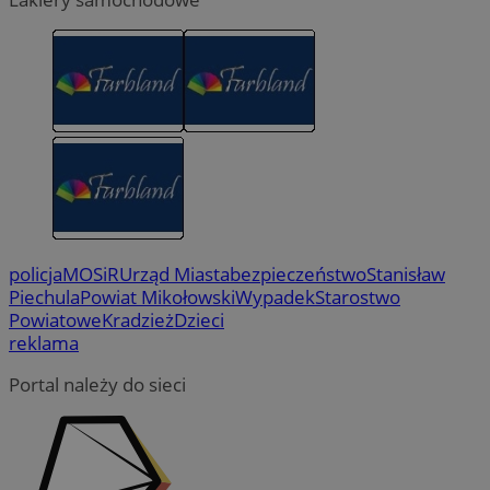
policja
MOSiR
Urząd Miasta
bezpieczeństwo
Stanisław
Piechula
Powiat Mikołowski
Wypadek
Starostwo
Powiatowe
Kradzież
Dzieci
reklama
Portal należy do sieci