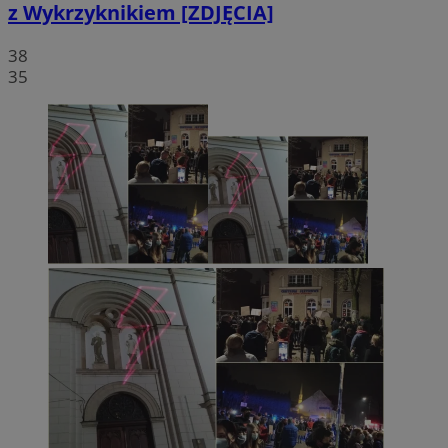
z Wykrzyknikiem [ZDJĘCIA]
38
35