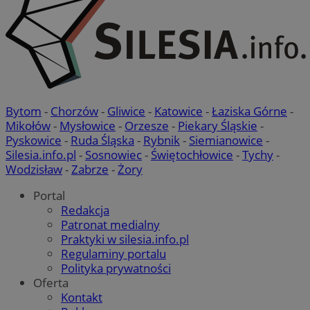
Bytom
-
Chorzów
-
Gliwice
-
Katowice
-
Łaziska Górne
-
Mikołów
-
Mysłowice
-
Orzesze
-
Piekary Śląskie
-
Pyskowice
-
Ruda Śląska
-
Rybnik
-
Siemianowice
-
Silesia.info.pl
-
Sosnowiec
-
Świętochłowice
-
Tychy
-
Wodzisław
-
Zabrze
-
Żory
Portal
Redakcja
Patronat medialny
Praktyki w silesia.info.pl
Regulaminy portalu
Polityka prywatności
Oferta
Kontakt