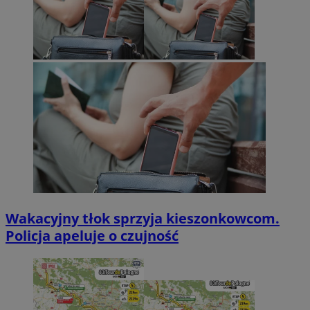
Wakacyjny tłok sprzyja kieszonkowcom.
Policja apeluje o czujność