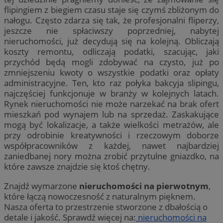
flipingiem z biegiem czasu staje się czymś zbliżonym do
nałogu. Często zdarza się tak, że profesjonalni fliperzy,
jeszcze nie spłaciwszy poprzedniej, nabytej
nieruchomości, już decydują się na kolejną. Obliczają
koszty remontu, odliczają podatki, szacując, jaki
przychód będą mogli zdobywać na czysto, już po
zmniejszeniu kwoty o wszystkie podatki oraz opłaty
administracyjne. Ten, kto raz połyka bakcyja slipingu,
najczęściej funkcjonuje w branży w kolejnych latach.
Rynek nieruchomości nie może narzekać na brak ofert
mieszkań pod wynajem lub na sprzedaż. Zaskakujące
mogą być lokalizacje, a także wielkości metrażów, ale
przy odrobinie kreatywności i rzeczowym doborze
współpracowników z każdej, nawet najbardziej
zaniedbanej nory można zrobić przytulne gniazdko, na
które zawsze znajdzie się ktoś chętny.
Znajdź wymarzone
nieruchomości na pierwotnym
,
które łączą nowoczesność z naturalnym pięknem.
Nasza oferta to przestrzenie stworzone z dbałością o
detale i jakość. Sprawdź więcej na:
nieruchomości na