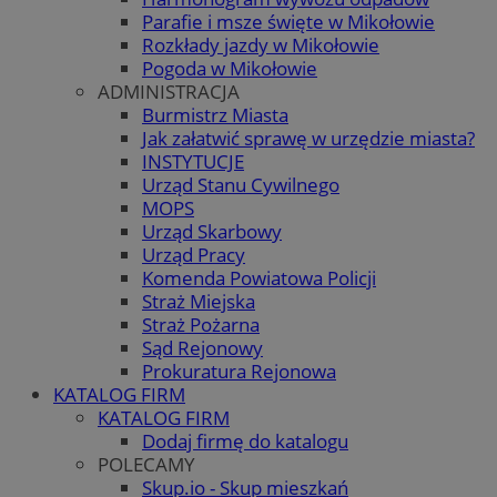
Parafie i msze święte w Mikołowie
Rozkłady jazdy w Mikołowie
Pogoda w Mikołowie
ADMINISTRACJA
Burmistrz Miasta
Jak załatwić sprawę w urzędzie miasta?
INSTYTUCJE
Urząd Stanu Cywilnego
MOPS
Urząd Skarbowy
Urząd Pracy
Komenda Powiatowa Policji
Straż Miejska
Straż Pożarna
Sąd Rejonowy
Prokuratura Rejonowa
KATALOG FIRM
KATALOG FIRM
Dodaj firmę do katalogu
POLECAMY
Skup.io - Skup mieszkań