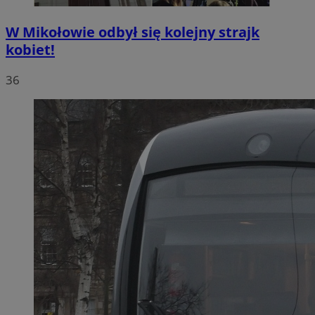
W Mikołowie odbył się kolejny strajk
kobiet!
36