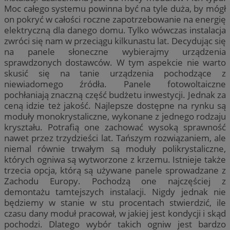
Moc całego systemu powinna być na tyle duża, by mógł
on pokryć w całości roczne zapotrzebowanie na energię
elektryczną dla danego domu. Tylko wówczas instalacja
zwróci się nam w przeciągu kilkunastu lat. Decydując się
na panele słoneczne wybierajmy urządzenia
sprawdzonych dostawców. W tym aspekcie nie warto
skusić się na tanie urządzenia pochodzące z
niewiadomego źródła. Panele fotowoltaiczne
pochłaniają znaczną część budżetu inwestycji. Jednak za
ceną idzie też jakość. Najlepsze dostępne na rynku są
moduły monokrystaliczne, wykonane z jednego rodzaju
kryształu. Potrafią one zachować wysoką sprawność
nawet przez trzydzieści lat. Tańszym rozwiązaniem, ale
niemal równie trwałym są moduły polikrystaliczne,
których ogniwa są wytworzone z krzemu. Istnieje także
trzecia opcja, którą są używane panele sprowadzane z
Zachodu Europy. Pochodzą one najczęściej z
demontażu tamtejszych instalacji. Nigdy jednak nie
będziemy w stanie w stu procentach stwierdzić, ile
czasu dany moduł pracował, w jakiej jest kondycji i skąd
pochodzi. Dlatego wybór takich ogniw jest bardzo