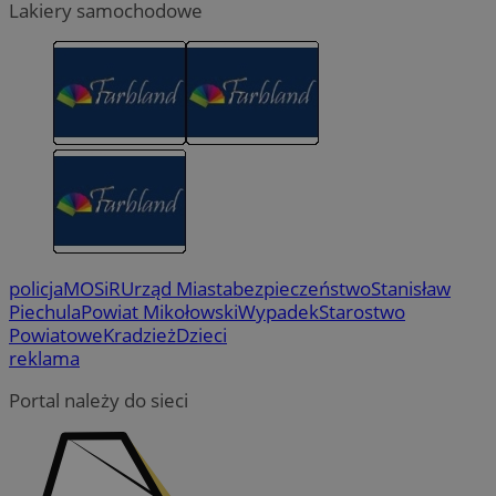
Lakiery samochodowe
policja
MOSiR
Urząd Miasta
bezpieczeństwo
Stanisław
Piechula
Powiat Mikołowski
Wypadek
Starostwo
Powiatowe
Kradzież
Dzieci
reklama
Portal należy do sieci