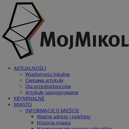
AKTUALNOŚCI
Wiadomości lokalne
Ciekawe artykuły
Dla przedsiębiorców
Artykuły sponsorowane
KRYMINALNE
MIASTO
INFORMACJE O MIEŚCIE
Ważne adresy i telefony
Historia miasta
Harmonogram wywozu odpadów