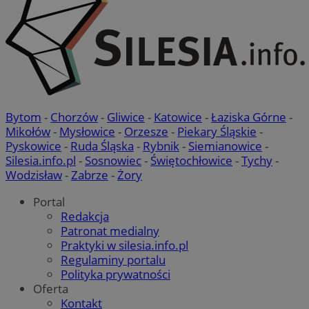
Bytom
-
Chorzów
-
Gliwice
-
Katowice
-
Łaziska Górne
-
Mikołów
-
Mysłowice
-
Orzesze
-
Piekary Śląskie
-
Pyskowice
-
Ruda Śląska
-
Rybnik
-
Siemianowice
-
Silesia.info.pl
-
Sosnowiec
-
Świętochłowice
-
Tychy
-
Wodzisław
-
Zabrze
-
Żory
Portal
Redakcja
Patronat medialny
Praktyki w silesia.info.pl
Regulaminy portalu
Polityka prywatności
Oferta
Kontakt