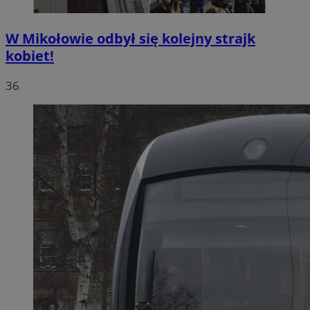
W Mikołowie odbył się kolejny strajk
kobiet!
36