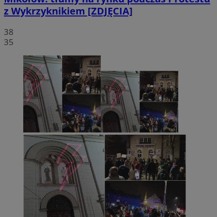
z Wykrzyknikiem [ZDJĘCIA]
38
35