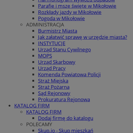
Parafie i msze święte w Mikołowie
Rozkłady jazdy w Mikołowie
Pogoda w Mikołowie
ADMINISTRACJA
Burmistrz Miasta
Jak załatwić sprawę w urzędzie miasta?
INSTYTUCJE
Urząd Stanu Cywilnego
MOPS
Urząd Skarbowy
Urząd Pracy
Komenda Powiatowa Policji
Straż Miejska
Straż Pożarna
Sąd Rejonowy
Prokuratura Rejonowa
KATALOG FIRM
KATALOG FIRM
Dodaj firmę do katalogu
POLECAMY
Skup.io - Skup mieszkań