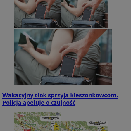
Wakacyjny tłok sprzyja kieszonkowcom.
Policja apeluje o czujność