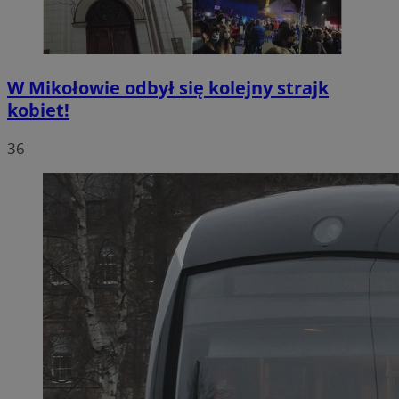
W Mikołowie odbył się kolejny strajk
kobiet!
36