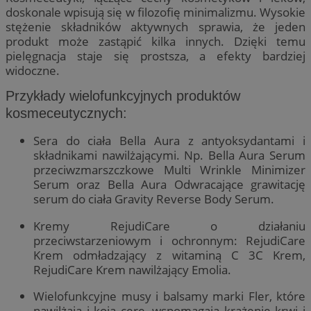
doskonale wpisują się w filozofię minimalizmu. Wysokie
stężenie składników aktywnych sprawia, że jeden
produkt może zastąpić kilka innych. Dzięki temu
pielęgnacja staje się prostsza, a efekty bardziej
widoczne.
Przykłady wielofunkcyjnych produktów
kosmeceutycznych:
Sera do ciała Bella Aura z antyoksydantami i
składnikami nawilżającymi. Np. Bella Aura Serum
przeciwzmarszczkowe Multi Wrinkle Minimizer
Serum oraz Bella Aura Odwracające grawitację
serum do ciała Gravity Reverse Body Serum.
Kremy RejudiCare o działaniu
przeciwstarzeniowym i ochronnym: RejudiCare
Krem odmładzający z witaminą C 3C Krem,
RejudiCare Krem ​​nawilżający Emolia.
Wielofunkcyjne musy i balsamy marki Fler, które
nawilżają i koją cerę, wspomagają krążenie krwi i