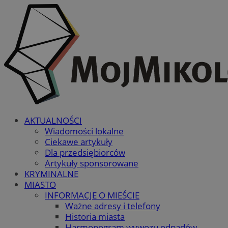
AKTUALNOŚCI
Wiadomości lokalne
Ciekawe artykuły
Dla przedsiębiorców
Artykuły sponsorowane
KRYMINALNE
MIASTO
INFORMACJE O MIEŚCIE
Ważne adresy i telefony
Historia miasta
Harmonogram wywozu odpadów