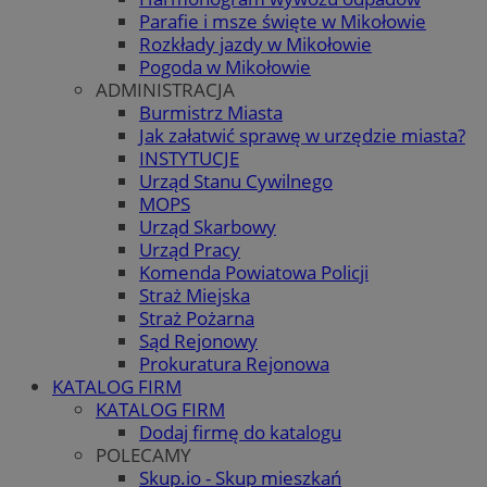
Parafie i msze święte w Mikołowie
Rozkłady jazdy w Mikołowie
Pogoda w Mikołowie
ADMINISTRACJA
Burmistrz Miasta
Jak załatwić sprawę w urzędzie miasta?
INSTYTUCJE
Urząd Stanu Cywilnego
MOPS
Urząd Skarbowy
Urząd Pracy
Komenda Powiatowa Policji
Straż Miejska
Straż Pożarna
Sąd Rejonowy
Prokuratura Rejonowa
KATALOG FIRM
KATALOG FIRM
Dodaj firmę do katalogu
POLECAMY
Skup.io - Skup mieszkań