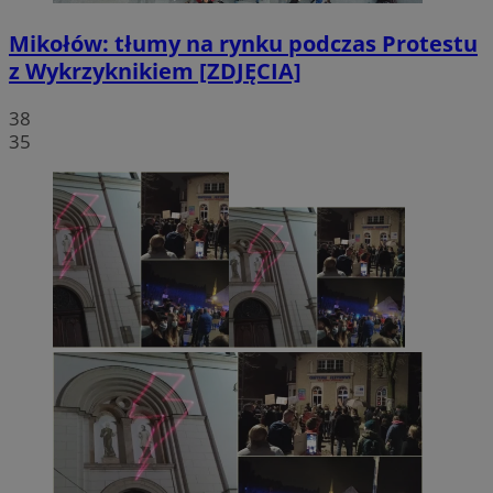
Mikołów: tłumy na rynku podczas Protestu
z Wykrzyknikiem [ZDJĘCIA]
38
35