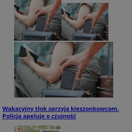
Wakacyjny tłok sprzyja kieszonkowcom.
Policja apeluje o czujność