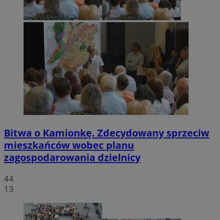
Bitwa o Kamionkę. Zdecydowany sprzeciw
mieszkańców wobec planu
zagospodarowania dzielnicy
44
13