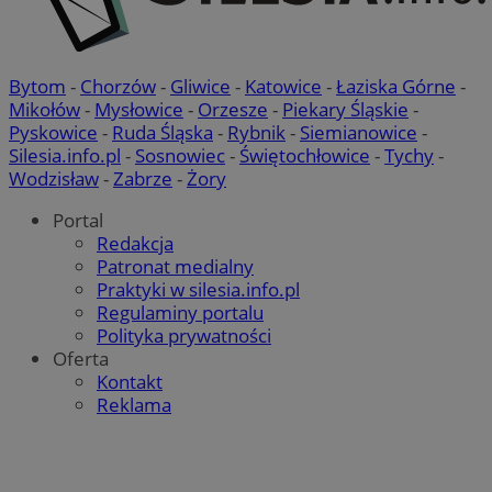
Bytom
-
Chorzów
-
Gliwice
-
Katowice
-
Łaziska Górne
-
Mikołów
-
Mysłowice
-
Orzesze
-
Piekary Śląskie
-
Pyskowice
-
Ruda Śląska
-
Rybnik
-
Siemianowice
-
Silesia.info.pl
-
Sosnowiec
-
Świętochłowice
-
Tychy
-
Wodzisław
-
Zabrze
-
Żory
Portal
Redakcja
Patronat medialny
Praktyki w silesia.info.pl
Regulaminy portalu
Polityka prywatności
Oferta
Kontakt
Reklama