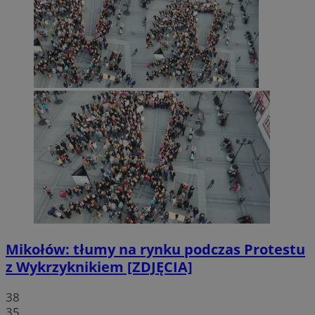
Mikołów: tłumy na rynku podczas Protestu
z Wykrzyknikiem [ZDJĘCIA]
38
35