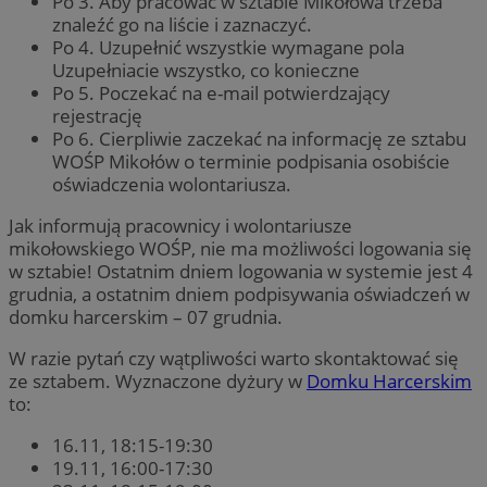
Po 3. Aby pracować w sztabie Mikołowa trzeba
znaleźć go na liście i zaznaczyć.
Po 4. Uzupełnić wszystkie wymagane pola
Uzupełniacie wszystko, co konieczne
Po 5. Poczekać na e-mail potwierdzający
rejestrację
Po 6. Cierpliwie zaczekać na informację ze sztabu
WOŚP Mikołów o terminie podpisania osobiście
oświadczenia wolontariusza.
Jak informują pracownicy i wolontariusze
mikołowskiego WOŚP, nie ma możliwości logowania się
w sztabie! Ostatnim dniem logowania w systemie jest 4
grudnia, a ostatnim dniem podpisywania oświadczeń w
domku harcerskim – 07 grudnia.
W razie pytań czy wątpliwości warto skontaktować się
ze sztabem. Wyznaczone dyżury w
Domku Harcerskim
to:
16.11, 18:15-19:30
19.11, 16:00-17:30