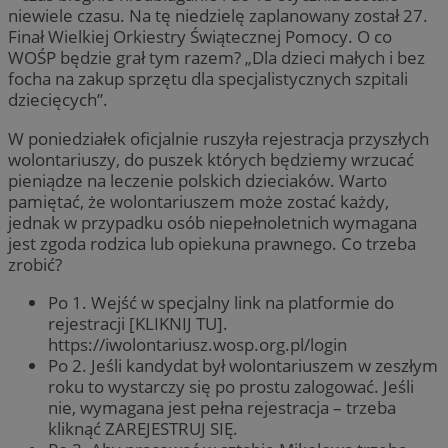
niewiele czasu. Na tę niedzielę zaplanowany został 27.
Finał Wielkiej Orkiestry Świątecznej Pomocy. O co
WOŚP będzie grał tym razem? „Dla dzieci małych i bez
focha na zakup sprzętu dla specjalistycznych szpitali
dziecięcych”.
W poniedziałek oficjalnie ruszyła rejestracja przyszłych
wolontariuszy, do puszek których będziemy wrzucać
pieniądze na leczenie polskich dzieciaków. Warto
pamiętać, że wolontariuszem może zostać każdy,
jednak w przypadku osób niepełnoletnich wymagana
jest zgoda rodzica lub opiekuna prawnego. Co trzeba
zrobić?
Po 1. Wejść w specjalny link na platformie do
rejestracji [KLIKNIJ TU].
https://iwolontariusz.wosp.org.pl/login
Po 2. Jeśli kandydat był wolontariuszem w zeszłym
roku to wystarczy się po prostu zalogować. Jeśli
nie, wymagana jest pełna rejestracja – trzeba
kliknąć ZAREJESTRUJ SIĘ.