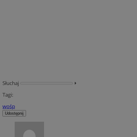
Słuchaj
⏵︎
Tagi:
wośp
Udostępnij