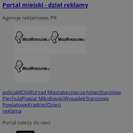
Portal miejski - dział reklamy
Agencje reklamowe, PR
policja
MOSiR
Urząd Miasta
bezpieczeństwo
Stanisław
Piechula
Powiat Mikołowski
Wypadek
Starostwo
Powiatowe
Kradzież
Dzieci
reklama
Portal należy do sieci