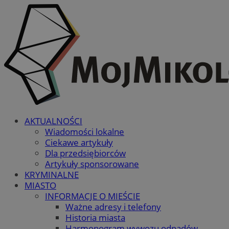
AKTUALNOŚCI
Wiadomości lokalne
Ciekawe artykuły
Dla przedsiębiorców
Artykuły sponsorowane
KRYMINALNE
MIASTO
INFORMACJE O MIEŚCIE
Ważne adresy i telefony
Historia miasta
Harmonogram wywozu odpadów