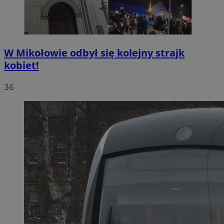
W Mikołowie odbył się kolejny strajk
kobiet!
36