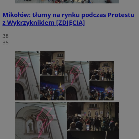
Mikołów: tłumy na rynku podczas Protestu
z Wykrzyknikiem [ZDJĘCIA]
38
35