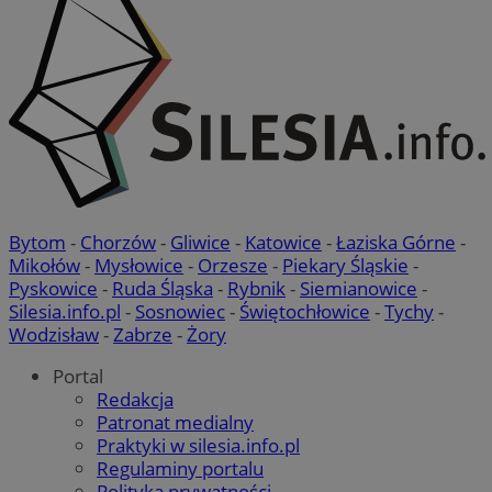
Bytom
-
Chorzów
-
Gliwice
-
Katowice
-
Łaziska Górne
-
Mikołów
-
Mysłowice
-
Orzesze
-
Piekary Śląskie
-
Pyskowice
-
Ruda Śląska
-
Rybnik
-
Siemianowice
-
Silesia.info.pl
-
Sosnowiec
-
Świętochłowice
-
Tychy
-
Wodzisław
-
Zabrze
-
Żory
Portal
Redakcja
Patronat medialny
Praktyki w silesia.info.pl
Regulaminy portalu
Polityka prywatności