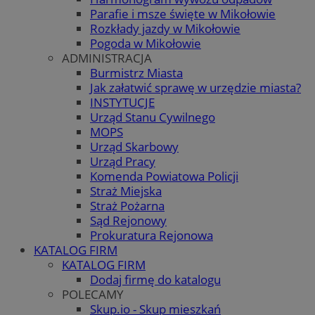
Parafie i msze święte w Mikołowie
Rozkłady jazdy w Mikołowie
Pogoda w Mikołowie
ADMINISTRACJA
Burmistrz Miasta
Jak załatwić sprawę w urzędzie miasta?
INSTYTUCJE
Urząd Stanu Cywilnego
MOPS
Urząd Skarbowy
Urząd Pracy
Komenda Powiatowa Policji
Straż Miejska
Straż Pożarna
Sąd Rejonowy
Prokuratura Rejonowa
KATALOG FIRM
KATALOG FIRM
Dodaj firmę do katalogu
POLECAMY
Skup.io - Skup mieszkań