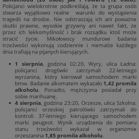
Policjanci wielokrotnie podkreślają, że ta grupa osób
stwarza wyjątkowo realne warunki do wystąpienia
tragedii na drodze. Nie odstraszają ich ani poważne
skutki prawne, wysokie grzywny ani nawet fakt, że
przez ich lekkomyślność i brak rozsądku ktoś może
stracić życie. Mikołowscy mundurowi badania
trzeźwości wykonują codziennie i niemalże każdego
dnia trafiają na pijanych kierujących.
1 sierpnia
, godzina 02:20, Wyry, ulica Ładna:
policjanci drogówki zatrzymali 22-letniego
wyrzanina, który kierował samochodem marki
bmw. Badanie alkomatem wykazało
1,42 promila
alkoholu
. Ponadto, mężczyzna posiadał przy
sobie marihuanę.
4 sierpnia
, godzina 23:20, Orzesze, ulica Szkolna:
policjanci orzeskiej patrolówki zatrzymali do
kontroli 37-letniego kierującego samochodem
marki peugeot. Wynik urządzenia do pomiaru
stanu trzeźwości wykazał w organizmie
orzeszanina
1,85 promila alkoholu
.