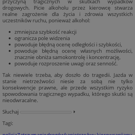
przyczyną tragicznych w skutkach wypadków
drogowych. Picie alkoholu przez kierowcę stwarza
realne zagrożenie dla życia i zdrowia wszystkich
uczestników ruchu, ponieważ alkohol:
zmniejsza szybkość reakcji
ogranicza pole widzenia
powoduje błędną ocenę odległości i szybkości,
powoduje błędną ocenę własnych możliwości,
znacznie obniża samokontrolę i koncentrację,
powoduje rozproszenie uwagi oraz senność.
Tak niewiele trzeba, aby doszło do tragedii. Jazda w
stanie nietrzeźwości niesie za sobą nie tylko
konsekwencje prawne, ale przede wszystkim ryzyko
spowodowania tragicznego wypadku, którego skutki są
nieodwracalne.
Słuchaj
⏵︎
Tagi:
policja
Zatrzymanie
drogówka
nietrzeźwy kierowca
pijany