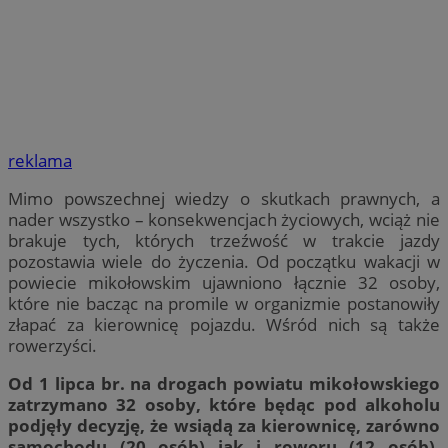
reklama
Mimo powszechnej wiedzy o skutkach prawnych, a
nader wszystko – konsekwencjach życiowych, wciąż nie
brakuje tych, których trzeźwość w trakcie jazdy
pozostawia wiele do życzenia. Od początku wakacji w
powiecie mikołowskim ujawniono łącznie 32 osoby,
które nie bacząc na promile w organizmie postanowiły
złapać za kierownicę pojazdu. Wśród nich są także
rowerzyści.
Od 1 lipca br. na drogach powiatu mikołowskiego
zatrzymano 32 osoby, które będąc pod alkoholu
podjęły decyzję, że wsiądą za kierownicę, zarówno
samochodu (20 osób) jak i roweru (12 osób).