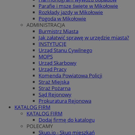
Parafie i msze święte w Mikołowie
Rozkłady jazdy w Mikołowie
Pogoda w Mikołowie
ADMINISTRACJA
Burmistrz Miasta
Jak załatwić sprawę w urzędzie miasta?
INSTYTUCJE
Urząd Stanu Cywilnego
MOPS
Urząd Skarbowy
Urząd Pracy
Komenda Powiatowa Policji
Straż Miejska
Straż Pożarna
Sąd Rejonowy
Prokuratura Rejonowa
KATALOG FIRM
KATALOG FIRM
Dodaj firmę do katalogu
POLECAMY
Skup.io - Skup mieszkań