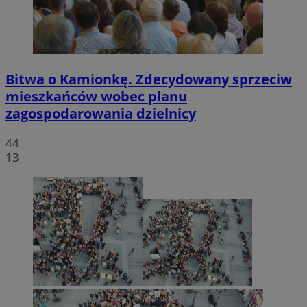
Bitwa o Kamionkę. Zdecydowany sprzeciw
mieszkańców wobec planu
zagospodarowania dzielnicy
44
13