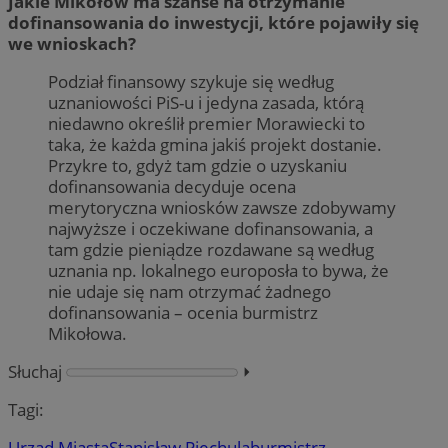
Jakie Mikołów ma szanse na otrzymanie
dofinansowania do inwestycji, które pojawiły się
we wnioskach?
Podział finansowy szykuje się według
uznaniowości PiS-u i jedyna zasada, którą
niedawno określił premier Morawiecki to
taka, że każda gmina jakiś projekt dostanie.
Przykre to, gdyż tam gdzie o uzyskaniu
dofinansowania decyduje ocena
merytoryczna wniosków zawsze zdobywamy
najwyższe i oczekiwane dofinansowania, a
tam gdzie pieniądze rozdawane są według
uznania np. lokalnego europosła to bywa, że
nie udaje się nam otrzymać żadnego
dofinansowania – ocenia burmistrz
Mikołowa.
Słuchaj
⏵︎
Tagi:
Urząd Miasta
Stanisław Piechula
burmistrz