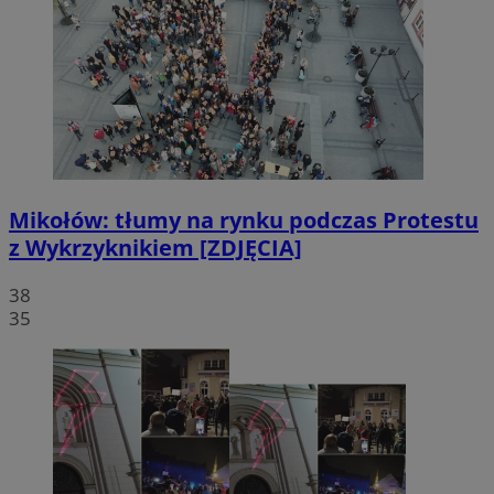
Mikołów: tłumy na rynku podczas Protestu
z Wykrzyknikiem [ZDJĘCIA]
38
35