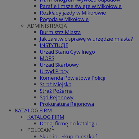
Parafie i msze święte w Mikołowie
Rozkłady jazdy w Mikołowie
Pogoda w Mikołowie
ADMINISTRACJA
Burmistrz Miasta
Jak załatwić sprawę w urzędzie miasta?
INSTYTUCJE
Urząd Stanu Cywilnego
MOPS
Urząd Skarbowy
Urząd Pracy
Komenda Powiatowa Policji
Straż Miejska
Straż Pożarna
Sąd Rejonowy
Prokuratura Rejonowa
KATALOG FIRM
KATALOG FIRM
Dodaj firmę do katalogu
POLECAMY
Skup.io - Skup mieszkań