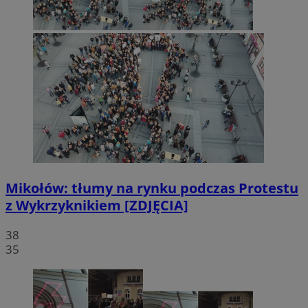
Mikołów: tłumy na rynku podczas Protestu
z Wykrzyknikiem [ZDJĘCIA]
38
35