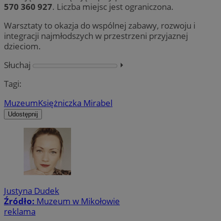
570 360 927
. Liczba miejsc jest ograniczona.
Warsztaty to okazja do wspólnej zabawy, rozwoju i
integracji najmłodszych w przestrzeni przyjaznej
dzieciom.
Słuchaj
⏵︎
Tagi:
Muzeum
Księżniczka Mirabel
Udostępnij
Justyna Dudek
Źródło:
Muzeum w Mikołowie
reklama