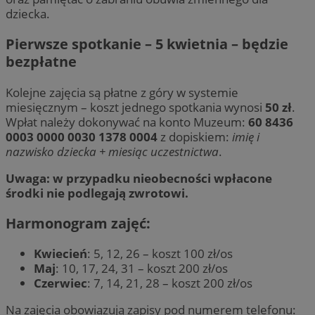
dziecka.
Pierwsze spotkanie – 5 kwietnia – będzie
bezpłatne
Kolejne zajęcia są płatne z góry w systemie
miesięcznym – koszt jednego spotkania wynosi
50 zł
.
Wpłat należy dokonywać na konto Muzeum:
60 8436
0003 0000 0030 1378 0004
z dopiskiem:
imię i
nazwisko dziecka + miesiąc uczestnictwa
.
Uwaga: w przypadku nieobecności wpłacone
środki nie podlegają zwrotowi.
Harmonogram zajęć:
Kwiecień
: 5, 12, 26 – koszt 100 zł/os
Maj
: 10, 17, 24, 31 – koszt 200 zł/os
Czerwiec
: 7, 14, 21, 28 – koszt 200 zł/os
Na zajęcia obowiązują zapisy pod numerem telefonu: