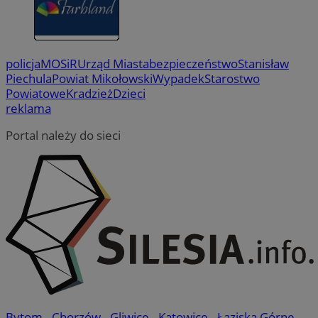
policja
MOSiR
Urząd Miasta
bezpieczeństwo
Stanisław
Piechula
Powiat Mikołowski
Wypadek
Starostwo
Powiatowe
Kradzież
Dzieci
reklama
Portal należy do sieci
Bytom
-
Chorzów
-
Gliwice
-
Katowice
-
Łaziska Górne
-