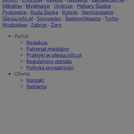
Mikołów
-
Mysłowice
-
Orzesze
-
Piekary Śląskie
-
Pyskowice
-
Ruda Śląska
-
Rybnik
-
Siemianowice
-
Silesia.info.pl
-
Sosnowiec
-
Świętochłowice
-
Tychy
-
Wodzisław
-
Zabrze
-
Żory
Portal
Redakcja
Patronat medialny
Praktyki w silesia.info.pl
Regulaminy portalu
Polityka prywatności
Oferta
Kontakt
Reklama