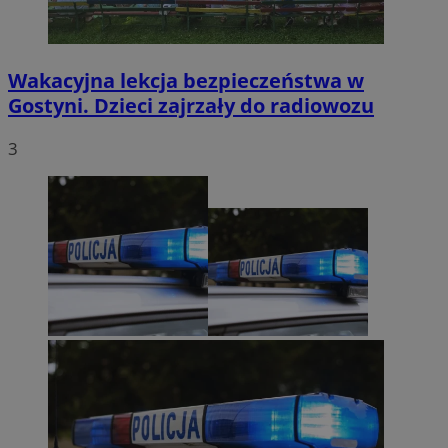
Wakacyjna lekcja bezpieczeństwa w
Gostyni. Dzieci zajrzały do radiowozu
3