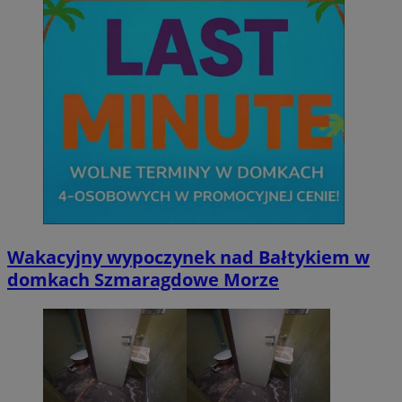
Wakacyjny wypoczynek nad Bałtykiem w
domkach Szmaragdowe Morze