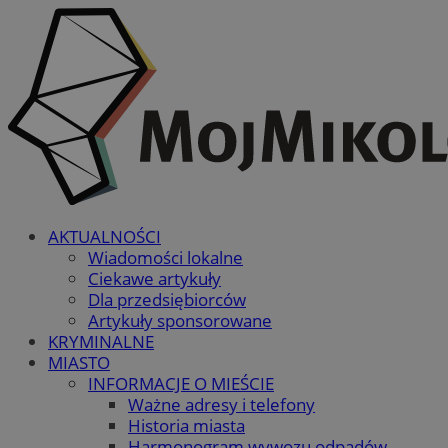
AKTUALNOŚCI
Wiadomości lokalne
Ciekawe artykuły
Dla przedsiębiorców
Artykuły sponsorowane
KRYMINALNE
MIASTO
INFORMACJE O MIEŚCIE
Ważne adresy i telefony
Historia miasta
Harmonogram wywozu odpadów