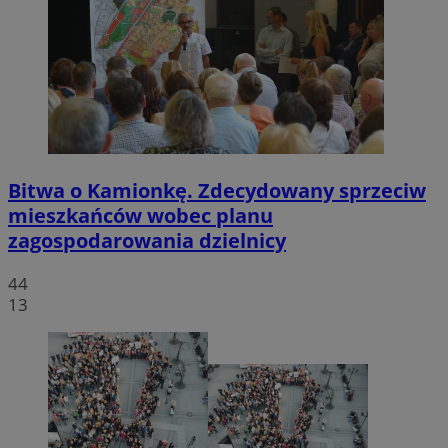
Bitwa o Kamionkę. Zdecydowany sprzeciw
mieszkańców wobec planu
zagospodarowania dzielnicy
44
13